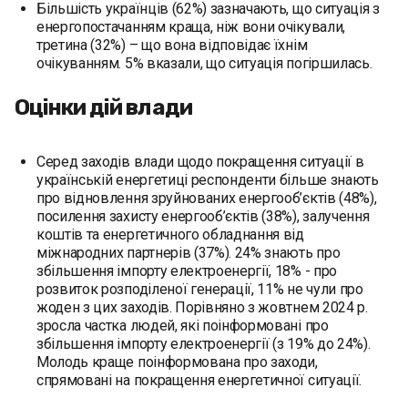
Більшість українців (62%) зазначають, що ситуація з
енергопостачанням краща, ніж вони очікували,
третина (32%) – що вона відповідає їхнім
очікуванням. 5% вказали, що ситуація погіршилась.
Оцінки дій влади
Серед заходів влади щодо покращення ситуації в
українській енергетиці респонденти більше знають
про відновлення зруйнованих енергооб’єктів (48%),
посилення захисту енергооб’єктів (38%), залучення
коштів та енергетичного обладнання від
міжнародних партнерів (37%). 24% знають про
збільшення імпорту електроенергії, 18% - про
розвиток розподіленої генерації, 11% не чули про
жоден з цих заходів. Порівняно з жовтнем 2024 р.
зросла частка людей, які поінформовані про
збільшення імпорту електроенергії (з 19% до 24%).
Молодь краще поінформована про заходи,
спрямовані на покращення енергетичної ситуації.