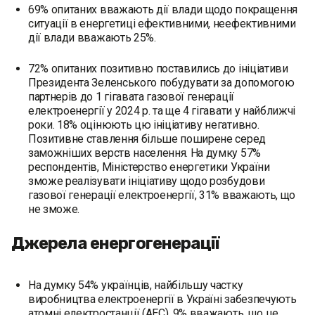
69% опитаних вважають дії влади щодо покращення
ситуації в енергетиці ефективними, неефективними
дії влади вважають 25%.
72% опитаних позитивно поставились до ініціативи
Президента Зеленського побудувати за допомогою
партнерів до 1 гігавата газової генерації
електроенергії у 2024 р. та ще 4 гігавати у найближчі
роки. 18% оцінюють цю ініціативу негативно.
Позитивне ставлення більше поширене серед
заможніших верств населення. На думку 57%
респондентів, Міністерство енергетики України
зможе реалізувати ініціативу щодо розбудови
газової генерації електроенергії, 31% вважають, що
не зможе.
Джерела енергогенерації
На думку 54% українців, найбільшу частку
виробництва електроенергії в Україні забезпечують
атомні електростанції (АЕС), 9% вважають, що це