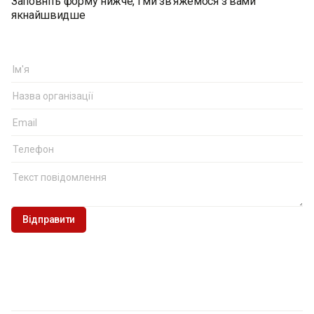
Заповніть форму нижче, і ми зв’яжемося з вами
український мобільний зв'язок). Результати зважені з
якнайшвидше
використанням актуальних даних Державної служби
статистики України.
Репрезентативність:
вибірка репрезентативна за
віком, статтю і типом поселення (помилка - не більш
2,8% з довірчою ймовірністю 0,95)