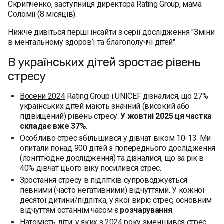
Скрипченко, заступниця директора Rating Group, мама
Соломії (8 місяців).
Нижче дивіться перші інсайти з серії дослідження "Зміни
в ментальному здоров’ї та благополуччі дітей".
В українських дітей зростає рівень
стресу
Восени 2024
Rating Group і UNICEF дізналися, що 27%
українських дітей мають значний (високий або
підвищений) рівень стресу.
У жовтні 2025 ця частка
складає вже 37%.
Особливо стрес збільшився у дівчат віком 10-13. Ми
опитали понад 900 дітей з попереднього дослідження
(лонгітюдне дослідження) та дізналися, що за рік в
40% дівчат цього віку посилився стрес.
Зростання стресу в підлітків супроводжується
певними (часто негативними) відчуттями. У кожної
десятої дитини/підлітка, у якої виріс стрес, основним
відчуттям останнім часом є
розчарування
.
Натомість діти, у яких з 2024 року зменшився стрес,