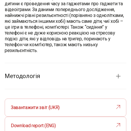
дитини є проведення часу за гаджетами про гаджети та
відеоіграми. За даними попереднього дослідження,
найнижчі рівні резильєнтності (порівняно з однолітками,
які займаються іншими хобі) мають саме діти, чиї хобі –
це ігри в телефоні, комп’ютері. Також “сидіння” у
телефоні є не дуже корисною реакцією на стресову
подію: діти, які у відповідь на тригер, поринають у
телефон чи комп’ютер, також мають низьку
резильєнтність.
Методологія
Терміни проведення:
3-7 жовтня 2025 р.
Метод опитування:
CATI>CAWI (Computer-Assisted
Telephone Interview – телефонні інтерв'ю з
Завантажити звіт (UKR)
використанням комп'ютера, CAWI – онлайн-
опитування). На першому (CATI) етапі відбувався
контакт з батьками, які давали згоду на онлайн-
Download report (ENG)
опитування дітей. На другому етапі діти проходили за