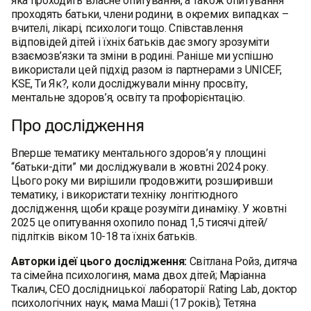
яка проходить власне опитування, а також опитування
проходять батьки, члени родини, в окремих випадках –
вчителі, лікарі, психологи тощо. Співставлення
відповідей дітей і їхніх батьків дає змогу зрозуміти
взаємозв’язки та зміни в родині. Раніше ми успішно
використали цей підхід разом із партнерами з UNICEF,
KSE, Ти Як?, коли досліджували мінну просвіту,
ментальне здоров’я, освіту та профорієнтацію.
Про дослідження
Вперше тематику ментального здоров’я у площині
“батьки-діти” ми досліджували в жовтні 2024 року.
Цього року ми вирішили продовжити, розширивши
тематику, і використати техніку лонгітюдного
дослідження, щоби краще розуміти динаміку. У жовтні
2025 це опитування охопило понад 1,5 тисячі дітей/
підлітків віком 10-18 та їхніх батьків.
Авторки ідеї цього дослідження:
Світлана Ройз, дитяча
та сімейна психологиня, мама двох дітей; Маріанна
Ткалич, CEO дослідницької лабораторії Rating Lab, доктор
психологічних наук, мама Маші (17 років); Тетяна