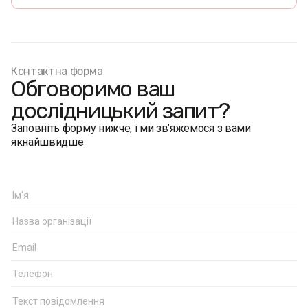
персональним посиланням опитування дітей. Після
цього батьки отримували персональне запрошення
пройти онлайн-опитування батьків.
Розмір вибірки:
2531 респондент. З них 1572 – діти
10-18 років, 959 – їхні батьки. Майже 900 дітей
Контактна форма
пройшли опитування повторно в лонгітюдному
Обговоримо ваш
форматі.
дослідницький запит?
Заповніть форму нижче, і ми зв’яжемося з вами
якнайшвидше