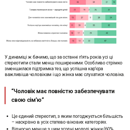
У динаміці ж бачимо, що за останні п’ять років усі ці
стереотипи стали менш поширеними. Особливо стрімко
зменшилася підтримка тез, що успішна кар’єра
важливіша чоловікам і що жінка має слухатися чоловіка.
“Чоловік має повністю забезпечувати
свою сім’ю”
Це єдиний стереотип, з яким погоджується більшість
– наскрізно в усіх статево-вікових категоріях.
Відносно менше з цим згодні молоді жінки (60%