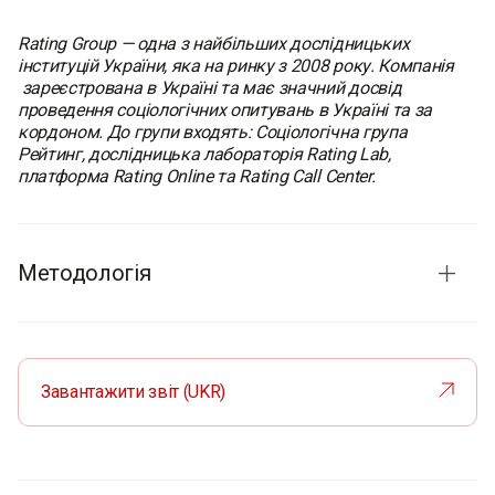
Rating Group — одна з найбільших дослідницьких
інституцій України, яка на ринку з 2008 року. Компанія
зареєстрована в Україні та має значний досвід
проведення соціологічних опитувань в Україні та за
кордоном. До групи входять: Соціологічна група
Рейтинг, дослідницька лабораторія Rating Lab,
платформа Rating Online та Rating Call Center.
Методологія
Терміни проведення:
26-28 лютого 2026
Метод опитування:
CATI (Computer-Assisted Telephone
Interview) – телефонні інтерв'ю з використанням
Завантажити звіт (UKR)
комп'ютера
Розмір вибірки:
1000 респондентів
Формат вибірки:
випадкова вибірка мобільних
телефонних номерів (населення України віком від 18