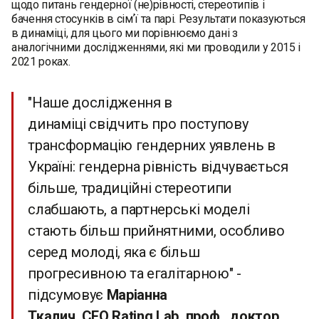
щодо питань гендерної (не)рівності, стереотипів і
бачення стосунків в сімʼї та парі. Результати показуються
в динаміці, для цього ми порівнюємо дані з
аналогічними дослідженнями, які ми проводили у 2015 і
2021 роках.
"Наше дослідження в
динаміці свідчить про поступову
трансформацію гендерних уявлень в
Україні: гендерна рівність відчувається
більше, традиційні стереотипи
слабшають, а партнерські моделі
стають більш прийнятними, особливо
серед молоді, яка є більш
прогресивною та егалітарною" -
підсумовує
Маріанна
Ткалич, CEO Rating Lab, проф., доктор