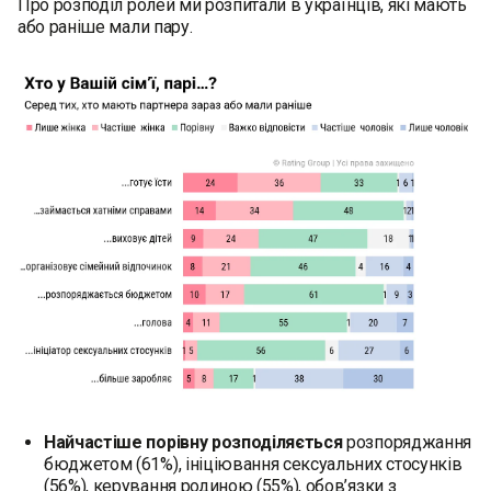
Про розподіл ролей ми розпитали в українців, які мають
або раніше мали пару.
Найчастіше порівну розподіляється
розпоряджання
бюджетом (61%), ініціювання сексуальних стосунків
(56%), керування родиною (55%), обов’язки з