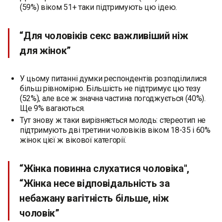
(59%) віком 51+ таки підтримують цю ідею.
“Для чоловіків секс важливіший ніж
для жінок”
У цьому питанні думки респондентів розподілилися
більш рівномірно. Більшість не підтримує цю тезу
(52%), але все ж значна частина погоджується (40%).
Ще 9% вагаються.
Тут знову ж таки вирізняється молодь: стереотип не
підтримують дві третини чоловіків віком 18-35 і 60%
жінок цієї ж вікової категорії.
“Жінка повинна слухатися чоловіка",
“Жінка несе відповідальність за
небажану вагітність більше, ніж
чоловік”