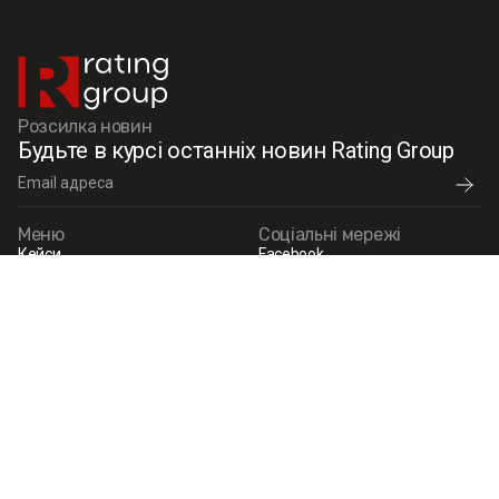
Розсилка новин
Будьте в курсі останніх новин Rating Group
Меню
Соціальні мережі
Кейси
Facebook
Послуги
X (Twitter)
Контакти
Instagram
Про нас
Linkedin
Новини
Прес-релізи
Контакти
01001, м.Київ, вул. Еспланадна,
20, офіс 301
info@ratinggroup.ua