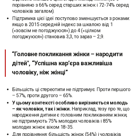
порівняно з 66% серед старших жінок і 72-74% серед
чоловіків загалом).
Підтримка цієї ідеї поступово зменшується з роками:
якщо в 2015 середній індекс за шкалою від 1
(«зовсім не погоджуюся») до 4 («цілком
погоджуюся») становив 3,3, то зараз – 2,9.
“Головне покликання жінки – народити
дітей", “Успішна кар’єра важливіша
чоловіку, ніж жінці”
Більшість ці стереотипи не підтримує. Проти першого
– 57%, проти другого – 65%.
У цьому контексті особливо вирізняється молодь
– як чоловіки, так і жінки.
Наприклад, тезу про те, що
народження дитини є головним покликанням жінки,
не підтримують 75% молодих чоловіків і 85%
молодих жінок віком 18-35.
Для порівняння: більшість жінок (54%) і чоловіків