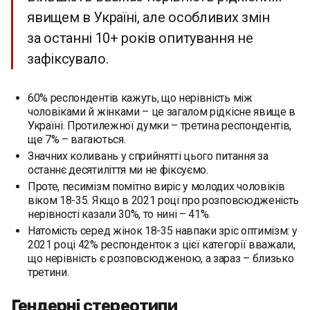
явищем в Україні, але особливих змін
за останні 10+ років опитування не
зафіксувало.
60% респондентів кажуть, що нерівність між
чоловіками й жінками – це загалом рідкісне явище в
Україні. Протилежної думки – третина респондентів,
ще 7% – вагаються.
Значних коливань у сприйнятті цього питання за
останнє десятиліття ми не фіксуємо.
Проте, песимізм помітно виріс у молодих чоловіків
віком 18-35. Якщо в 2021 році про розповсюдженість
нерівності казали 30%, то нині – 41%.
Натомість серед жінок 18-35 навпаки зріс оптимізм: у
2021 році 42% респонденток з цієї категорії вважали,
що нерівність є розповсюдженою, а зараз – близько
третини.
Гендерні стереотипи