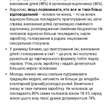
виховання дітей (48%) й організація відпочинку (46%).
Водночас,
якщо порівнювати, хто все ж таки більш
відповідальний
– чоловік чи жінка, – то на жінок
відносно більше покладають приготування їжі, хатні
справи, виховання дітей, організацію сімейного
відпочинку, розпорядження сімейним бюджетом. На
чоловіків відносно більше покладають, окрім
заробітку, головування в родині, ініціювання
сексуальних стосунків.
У динаміці бачимо, що приготування їжі, виховання
дітей і головування в сім’ї – це ролі, які поступово
рухаються до партнерського формату, тобто поділу
порівну. Утім, роль заробітку і надалі делегується
більшою мірою чоловікам.
Молодь значно менш схильна підтримувати
традиційні моделі, натомість їм більше до вподоби
егалітарний (рівний) розподіл ролей. Винятком є
знову ж таки питання заробітку. На чоловіків це
покладають 80% самих чоловіків віком 18-35, серед
жінок цього віку такої думки дотримуються 74%.