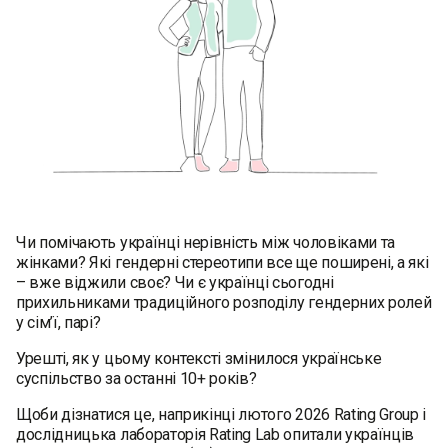
Чи помічають українці нерівність між чоловіками та
жінками? Які гендерні стереотипи все ще поширені, а які
– вже віджили своє? Чи є українці сьогодні
прихильниками традиційного розподілу гендерних ролей
у сім’ї, парі?
Урешті, як у цьому контексті змінилося українське
суспільство за останні 10+ років?
Щоби дізнатися це, наприкінці лютого 2026 Rating Group і
дослідницька лабораторія Rating Lab опитали українців