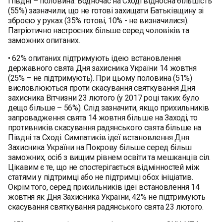
Півдні – половина. Водночас на Сході відносна більшість
(55%) зазначили, що не готові захищати Батьківщину зі
зброєю у руках (35% готові, 10% - не визначилися).
Патріотично настроєних більше серед чоловіків та
заможних опитаних.
• 62% опитаних підтримують ідею встановлення
державного свята Дня захисника України 14 жовтня
(25% – не підтримують). При цьому половина (51%)
висловлюються проти скасування святкування Дня
захисника Вітчизни 23 лютого (у 2017 році таких було
дещо більше – 56%). Слід зазначити, якщо прихильників
запровадження свята 14 жовтня більше на Заході, то
противників скасування радянського свята більше на
Півдні та Сході. Симпатиків ідеї встановлення Дня
Захисника України на Покрову більше серед більш
заможних, осіб з вищим рівнем освіти та мешканців сіл.
Цікавим є те, що не спостерігається відмінностей між
статями у підтримці або не підтримці обох ініціатив.
Окрім того, серед прихильників ідеї встановлення 14
жовтня як Дня Захисника України, 42% не підтримують
скасування святкування радянського свята 23 лютого.