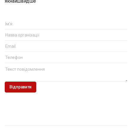
якнайшвидше