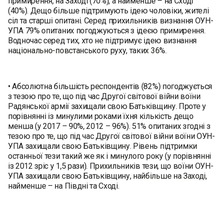
примирення, на Заході (70%), а найменше – на Сході
(40%). Дещо більше підтримують ідею чоловіки, жителі
сіл та старші опитані. Серед прихильників визнання ОУН-
УПА 79% опитаних погоджуються з ідеєю примирення.
Водночас серед тих, хто не підтримує ідею визнання
національно-повстанського руху, таких 36%.
• Абсолютна більшість респондентів (82%) погоджується
з тезою про те, що під час Другої світової війни воїни
Радянської армії захищали свою Батьківщину. Проте у
порівнянні із минулими роками їхня кількість дещо
менша (у 2017 – 90%, 2012 – 96%). 51% опитаних згодні з
тезою про те, що під час Другої світової війни воїни ОУН-
УПА захищали свою Батьківщину. Рівень підтримки
останньої тези такий же як і минулого року (у порівнянні
із 2012 зріс у 1,5 рази). Прихильників тези, що воїни ОУН-
УПА захищали свою Батьківщину, найбільше на Заході,
найменше – на Півдні та Сході.