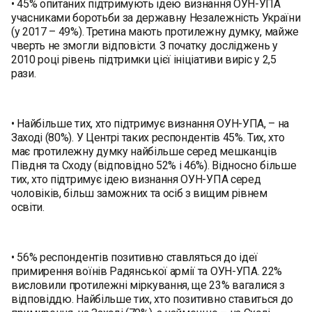
• 45% опитаних підтримують ідею визнання ОУН-УПА
учасниками боротьби за державну Незалежність України
(у 2017 – 49%). Третина мають протилежну думку, майже
чверть не змогли відповісти. З початку досліджень у
2010 році рівень підтримки цієї ініціативи виріс у 2,5
рази.
• Найбільше тих, хто підтримує визнання ОУН-УПА, – на
Заході (80%). У Центрі таких респондентів 45%. Тих, хто
має протилежну думку найбільше серед мешканців
Півдня та Сходу (відповідно 52% і 46%). Відносно більше
тих, хто підтримує ідею визнання ОУН-УПА серед
чоловіків, більш заможних та осіб з вищим рівнем
освіти.
• 56% респондентів позитивно ставляться до ідеї
примирення воїнів Радянської армії та ОУН-УПА. 22%
висловили протилежні міркування, ще 23% вагалися з
відповіддю. Найбільше тих, хто позитивно ставиться до