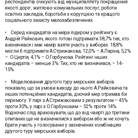
респондентів очікують від муніципалітету покращення
якості доріг, житлово-комунальних послуг, роботи
освітніх закладів, боротьби з корупцією та кращого
соціального захисту малозабезпечених.
• Серед кандидатів на мера лідером у рейтингу є
Андрій Райкович, якого готові підтримати 38,7% тих, хто
визначився і має намір взяти участь у виборах. 18,8%
могли б підтримати А.Стрижакова, 12,0% – А.Ларіна, 5,2%
– О.Цертія, 4,1% – О.Горбунова. Рейтинг інших
кандидатів – менше 3%. Тих, хто не визначився, – 14-
15%.
• Моделювання другого туру мерських виборів
показало, що за умови виходу до нього А.Райковича та
інших потенційних кандидатів, діючий мер отримав би
перемогу. У парі з А.Стрижаковим з результатом – 45%
проти 30%, у парі з О.Горбуновим – 52% проти 14%.
Водночас слід враховувати, що до від чверті до третини
опитаних ще не визначилися з вибором або ж не хочуть
брати участь у голосуванні у зазначених комбінаціях
другого туру мерських виборів.