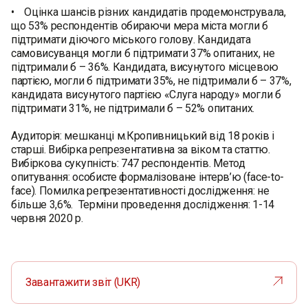
• Оцінка шансів різних кандидатів продемонструвала,
що 53% респондентів обираючи мера міста могли б
підтримати діючого міського голову. Кандидата
самовисуванця могли б підтримати 37% опитаних, не
підтримали б – 36%. Кандидата, висунутого місцевою
партією, могли б підтримати 35%, не підтримали б – 37%,
кандидата висунутого партією «Слуга народу» могли б
підтримати 31%, не підтримали б – 52% опитаних.
Аудиторія: мешканці м.Кропивницький від 18 років і
старші. Вибірка репрезентативна за віком та статтю.
Вибіркова сукупність: 747 респондентів. Метод
опитування: особисте формалізоване інтерв’ю (face-to-
face). Помилка репрезентативності дослідження: не
більше 3,6%. Терміни проведення дослідження: 1-14
червня 2020 р.
Завантажити звіт (UKR)