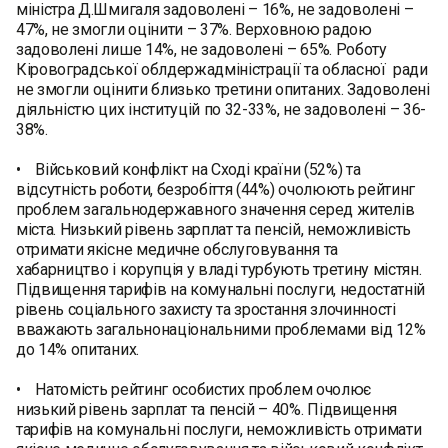
міністра Д.Шмигаля задоволені – 16%, не задоволені –
47%, не змогли оцінити – 37%. Верховною радою
задоволені лише 14%, не задоволені – 65%. Роботу
Кіровоградської облдержадміністрації та обласної ради
не змогли оцінити близько третини опитаних. Задоволені
діяльністю цих інституцій по 32-33%, не задоволені – 36-
38%.
• Військовий конфлікт на Сході країни (52%) та
відсутність роботи, безробіття (44%) очолюють рейтинг
проблем загальнодержавного значення серед жителів
міста. Низький рівень зарплат та пенсій, неможливість
отримати якісне медичне обслуговування та
хабарництво і корупція у владі турбують третину містян.
Підвищення тарифів на комунальні послуги, недостатній
рівень соціального захисту та зростання злочинності
вважають загальнонаціональними проблемами від 12%
до 14% опитаних.
• Натомість рейтинг особистих проблем очолює
низький рівень зарплат та пенсій – 40%. Підвищення
тарифів на комунальні послуги, неможливість отримати