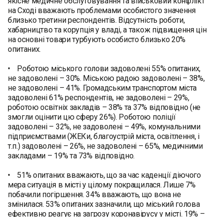
якісне медичне обслуговування та військовий конфлікт
на Сході вважають проблемами особистого значення
близько третини респондентів. Відсутність роботи,
хабарництво та корупція у владі, а також підвищення цін
на основні товари турбують особисто близько 20%
опитаних.
• Роботою міського голови задоволені 55% опитаних,
не задоволені – 30%. Міською радою задоволені – 38%,
не задоволені – 41%. Громадським транспортом міста
задоволені 61% респондентів, не задоволені – 29%,
роботою освітніх закладів – 38% та 37% відповідно (не
змогли оцінити цю сферу 26%). Роботою поліції
задоволені – 32%, не задоволені – 49%, комунальними
підприємствами (ЖЕКи, благоустрій міста, освітлення, і
т.п.) задоволені – 26%, не задоволені – 65%, медичними
закладами – 19% та 73% відповідно.
• 51% опитаних вважають, що за час каденції діючого
мера ситуація в місті у цілому покращилася. Лише 7%
побачили погіршення. 34% вважають, що вона не
змінилася. 53% опитаних зазначили, що міський голова
ефективно реагує на загрозу коронавірусу у місті. 19% –