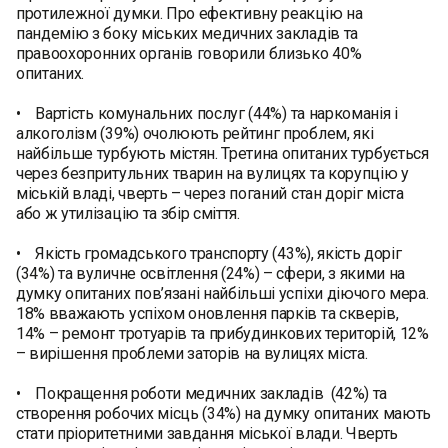
протилежної думки. Про ефективну реакцію на
пандемію з боку міських медичних закладів та
правоохоронних органів говорили близько 40%
опитаних.
• Вартість комунальних послуг (44%) та наркоманія і
алкоголізм (39%) очолюють рейтинг проблем, які
найбільше турбують містян. Третина опитаних турбується
через безпритульних тварин на вулицях та корупцію у
міській владі, чверть – через поганий стан доріг міста
або ж утилізацію та збір сміття.
• Якість громадського транспорту (43%), якість доріг
(34%) та вуличне освітлення (24%) – сфери, з якими на
думку опитаних пов’язані найбільші успіхи діючого мера.
18% вважають успіхом оновлення парків та скверів,
14% – ремонт тротуарів та прибудинкових територій, 12%
– вирішення проблеми заторів на вулицях міста.
• Покращення роботи медичних закладів (42%) та
створення робочих місць (34%) на думку опитаних мають
стати пріоритетними завдання міської влади. Чверть