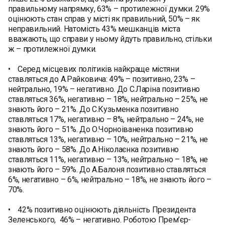
правильному напрямку, 63% – протилежної думки. 29%
оцінюють стан справ у місті як правильний, 50% – як
неправильний. Натомість 43% мешканців міста
вважають, що справи у ньому йдуть правильно, стільки
ж – протилежної думки.
• Серед місцевих політиків найкраще містяни
ставляться до А.Райковича: 49% – позитивно, 23% –
нейтрально, 19% – негативно. До С.Ларіна позитивно
ставляться 36%, негативно – 18%, нейтрально – 25%, не
знають його – 21%. До С.Кузьменка позитивно
ставляться 17%, негативно – 8%, нейтрально – 24%, не
знають його – 51%. До О.Чорноіваненка позитивно
ставляться 13%, негативно – 10%, нейтрально – 21%, не
знають його – 58%. До А.Ніколаєнка позитивно
ставляться 11%, негативно – 13%, нейтрально – 18%, не
знають його – 59%. До А.Балоня позитивно ставляться
6%, негативно – 6%, нейтрально – 18%, не знають його –
70%.
• 42% позитивно оцінюють діяльність Президента
Зеленського, 46% – негативно. Роботою Прем’єр-