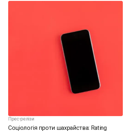
Прес-релізи
Соціологія проти шахрайства: Rating