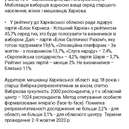
Мобілізація виборців відносно вища серед старшого
населення, жінок і мешканців Харкова.
• У рейтингу до Харківської обласної ради лідирує
партія «Блок Кернеса - Успішний Харків» з рейтингом
45,7% серед тих, хто буде голосувати та визначився із
вибором. Далі – партія «Блок Світличної Разом!», яку
готові підтримати 19,6%, «Опозиційна платформа – За
життя» - з показником 13,7%, «Слуга народу» – 7,4%,
«Європейська солідарність» – 4,2%, партія Шарія – 3,7%.
Рейтинг інших партій – менше 2%. Не визначилися –
близько 11%.
Аудиторія: мешканці Харківської області від 18 років і
старші. Вибірка репрезентативна за віком, статтю.
Вибіркова сукупність: 2000 респондентів, у т.ч. обласний
центр – 1024 респондентів. Метод опитування: особисте
формалізоване інтерв’ю (face-to-face). Помилка
репрезентативності дослідження: не більше 2,2% - для
області, не більше 3,1% - для обласного центру. Терміни
проведення: 2-9 жовтня 2020 р.