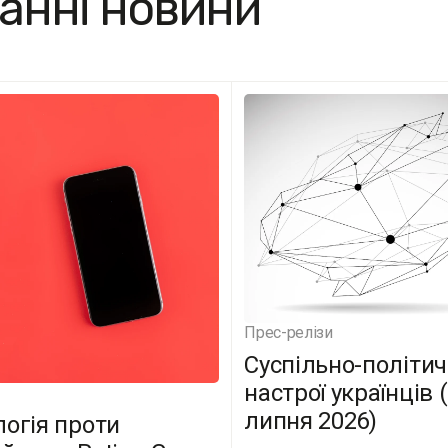
анні новини
Прес-релізи
Суспільно-політич
настрої українців 
липня 2026)
логія проти