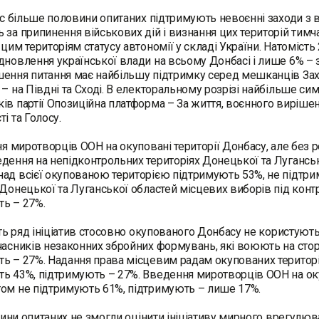
 більше половини опитаних підтримують невоєнні заходи з 
 за припинення військових дій і визнання цих територій тим
 цим територіям статусу автономії у складі України. Натоміс
дновлення української влади на всьому Донбасі і лише 6% – з
ення питання має найбільшу підтримку серед мешканців Зах
 – на Півдні та Сході. В електоральному розрізі найбільше с
ів партії Опозиційна платформа – За життя, воєнного виріше
і та Голосу.
 миротворців ООН на окуповані території Донбасу, але без р
дення на непідконтрольних територіях Донецької та Луганськ
ад всієї окупованою територією підтримують 53%, не підтр
 Донецької та Луганської областей місцевих виборів під кон
ь – 27%.
ь ряд ініціатив стосовно окупованого Донбасу не користуют
часників незаконних збройних формувань, які воюють на стор
ь – 27%. Надання права місцевим радам окупованих територій
ь 43%, підтримують – 27%. Введення миротворців ООН на оку
ом не підтримують 61%, підтримують – лише 17%.
ини опитаних не змогли оцінити ініціативу мирного врегулю