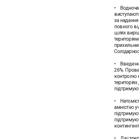
• Водночас
виступають
за надання
повного ві
шлях виріш
територіям
прихильник
Солідарност
• Введення
26%. Прове
контролю н
територіях
підтримуют
• Натоміст
амністію у
підтримуют
підтримуют
контингент
• Дві трет