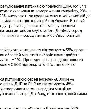
врегулювання питання окупованого Донбасу: 34%
часово окупованими, замороження конфлікту, 23% –
ть 23% виступають за продовження військових дій до
а відділення цих територій від України. Воєнний
оду країни, надання автономії окупованим
импатиків автономії окупованого Донбасу серед
ння питання – серед симпатиків Європейської
осійського контингенту підтримують 55%, проти –
ої областей місцевих виборів після здобуття
имують – 19%. Проведення на непідконтрольних
тролем ОБСЄ підтримують 43% опитаних, не
ься підтримкою серед населення. Зокрема,
оні т.зв. ДНР та ЛНР не підтримують 48%,
 створювати загони народної міліції не
повані території Донбасу, включно з російським
вання, відому як «Формула Штайнмаєра». 23%