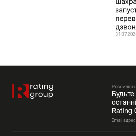
шахра
запус
перев
дзвон
31.07.202
Розсилка 
Будьте 
останн
Rating