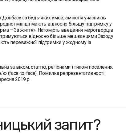
х Донбасу за будь-яких умов, амністія учасників
родної міліції мають відносно більшу підтримку у
форма – За життя». Натомість введення миротворців
 підтримуються відносно більше мешканцями Заходу
ають переважної підтримки у жодному із
ивна за віком, статтю, регіонами і типом поселення.
’ю (face-to-face). Помилка репрезентативності
ресня 2019 р.
ницький запит?