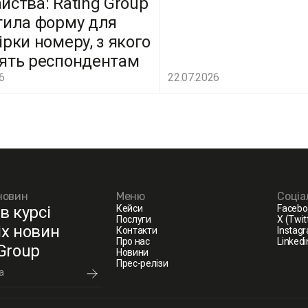
йства: Rating Group
тила форму для
ірки номеру, з якого
ять респондентам
6
22.07.2026
новин
Меню
Соціа
в курсі
Кейси
Facebo
Послуги
X (Twit
іх новин
Контакти
Instag
Про нас
Linkedi
 Group
Новини
Прес-релізи