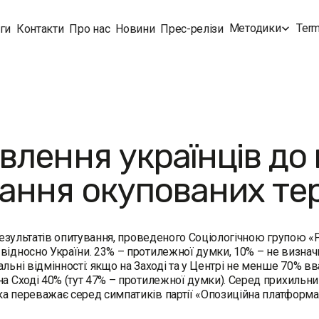
Методики
Term
ги
Контакти
Про нас
Новини
Прес-релізи
влення українців до
ання окупованих те
езультатів опитування, проведеного Соціологічною групою 
відносно України. 23% – протилежної думки, 10% – не визначи
альні відмінності: якщо на Заході та у Центрі не менше 70% в
на Сході 40% (тут 47% – протилежної думки). Серед прихильни
а переважає серед симпатиків партії «Опозиційна платформа 
.