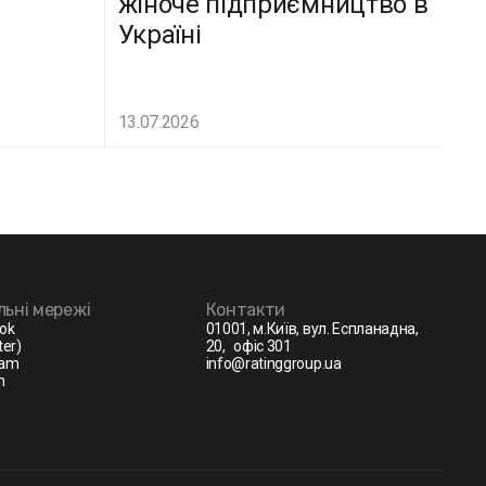
жіноче підприємництво в
Україні
13.07.2026
льні мережі
Контакти
ok
01001, м.Київ, вул. Еспланадна,
ter)
20, офіс 301
ram
info@ratinggroup.ua
n