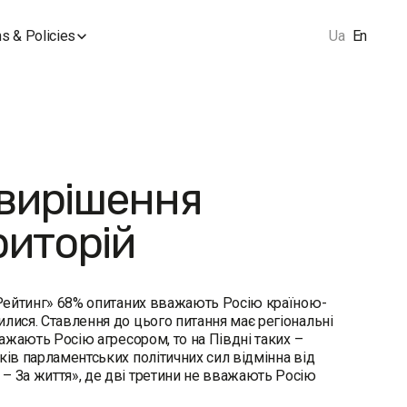
s & Policies
Ua
En
 вирішення
риторій
«Рейтинг» 68% опитаних вважають Росію країною-
лися. Ставлення до цього питання має регіональні
важають Росію агресором, то на Півдні таких –
ків парламентських політичних сил відмінна від
– За життя», де дві третини не вважають Росію