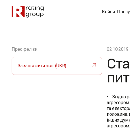
Кейси
Послу
Прес-релізи
02.10.2019
Ста
Завантажити звіт (UKR)
пит
• Згідно р
агресором 
та електор
половина, 
інших думк
агресором