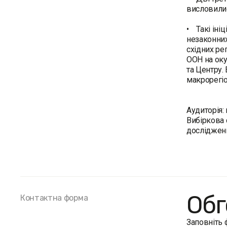
висловилися
• Такі іні
незаконних
східних ре
ООН на оку
та Центру.
макрорегіо
Аудиторія:
Вибіркова 
дослідженн
Обг
Контактна форма
Заповніть