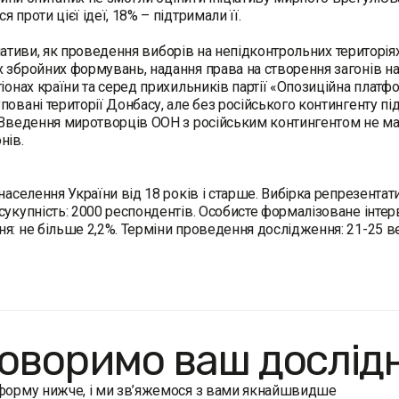
 проти цієї ідеї, 18% – підтримали її.
ціативи, як проведення виборів на непідконтрольних територія
 збройних формувань, надання права на створення загонів на
гіонах країни та серед прихильників партії «Опозиційна плат
повані території Донбасу, але без російського контингенту
 Введення миротворців ООН з російським контингентом не м
нів.
 населення України від 18 років і старше. Вибірка репрезентат
сукупність: 2000 респондентів. Особисте формалізоване інтерв
я: не більше 2,2%. Терміни проведення дослідження: 21-25 ве
оворимо ваш дослід
 форму нижче, і ми зв’яжемося з вами якнайшвидше