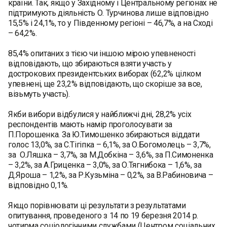
країни. Так, якщо у Західному і Центральному регіонах не
підтримують діяльність О. Турчинова лише відповідно
15,5% і 24,1%, то у Південному регіоні – 46,7%, а на Сході
– 64,2%.
85,4% опитаних з тією чи іншою мірою упевненості
відповідають, що збираються взяти участь у
дострокових президентських виборах (62,2% цілком
упевнені, ще 23,2% відповідають, що скоріше за все,
візьмуть участь).
Якби вибори відбулися у найближчі дні, 28,2% усіх
респондентів мають намір проголосувати за
П.Порошенка. За Ю.Тимошенко збираються віддати
голос 13,0%, за С.Тігіпка – 6,1%, за О.Богомолець – 3,7%,
за О.Ляшка – 3,7%, за М.Добкіна – 3,6%, за П.Симоненка
– 3,2%, за А.Гриценка – 3,0%, за О.Тягнибока – 1,6%, за
Д.Яроша – 1,2%, за Р.Кузьміна – 0,2%, за В.Рабиновича –
відповідно 0,1%.
Якщо порівнювати ці результати з результатами
опитування, проведеного з 14 по 19 березня 2014 р.
чотирма соціологічними службами (Центром соціальних