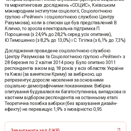
та маркетингових досліджень «СОЦИС», Київським
міжнародним інститутом соціології, Соціологічною
групою «Рейтинг» і соціологічною службою Центру
Разумкова), коли в списках ще був представлений В.
Кличко, то зросла електоральна підтримка П.
Порошенка (з 24,9% до 28,2% серед усіх опитаних),
Ю.Тимошенко (з 8,2% до 13,0%) і С. Тігіпка (з 6,1% до 7,3%).
Дослідження проведене соціологічною службою
Центру Разумкова та Соціологічною групою «Рейтинг» з
28 березня по 2 квітня 2014 року. Було опитано 3011
респондентів віком від 18 років у всіх областях України
та Києві (за винятком Криму) за вибіркою, що
репрезентує доросле населення за основними
соціально-демографічними показниками. Вибірка
опитування будувалася як багатоступенева, випадкова із
квотним відбором респондентів на останньому етапі.
Теоретична похибка вибірки (без врахування дизайн-
ефекту) не перевищує 1,9% з імовірністю 0,95.
Завантажити звіт (UKR)