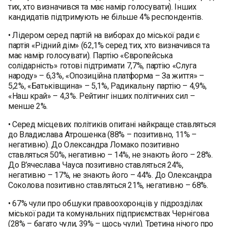
тих, хто визначився та має намір голосувати). Інших
кандидатів підтримують не більше 4% респондентів.
• Лідером серед партій на виборах до міської ради є
партія «Рідний дім» (62,1% серед тих, хто визначився та
має намір голосувати). Партію «Європейська
солідарність» готові підтримати 7,7%, партію «Слуга
народу» – 6,3%, «Опозиційна платформа – За життя» –
5,2%, «Батьківщина» – 5,1%, Радикальну партію – 4,9%,
«Наш край» – 4,3%. Рейтинг інших політичних сил –
менше 2%.
• Серед місцевих політиків опитані найкраще ставляться
до Владислава Атрошенка (88% – позитивно, 11% –
негативно). До Олександра Ломако позитивно
ставляться 50%, негативно – 14%, не знають його – 28%.
До В’ячеслава Чауса позитивно ставляться 24%,
негативно – 17%, не знають його – 44%. До Олександра
Соколова позитивно ставляться 21%, негативно – 68%.
• 67% чули про обшуки правоохоронців у підрозділах
міської ради та комунальних підприємствах Чернігова
(28% – багато чули, 39% – щось чули). Третина нічого про