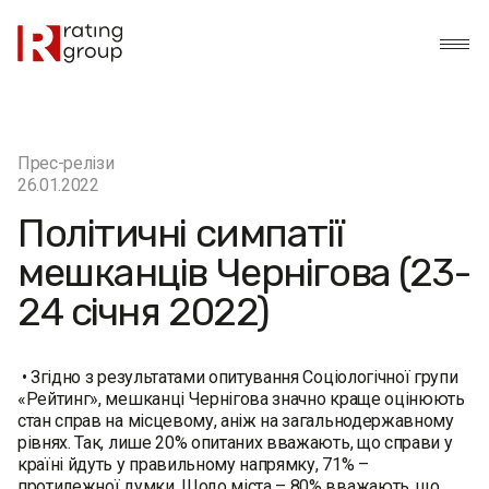
Прес-релізи
26.01.2022
Політичні симпатії
мешканців Чернігова (23-
24 січня 2022)
• Згідно з результатами опитування Соціологічної групи
«Рейтинг», мешканці Чернігова значно краще оцінюють
стан справ на місцевому, аніж на загальнодержавному
рівнях. Так, лише 20% опитаних вважають, що справи у
країні йдуть у правильному напрямку, 71% –
протилежної думки. Щодо міста – 80% вважають, що