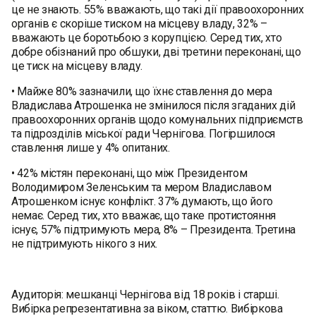
це не знають. 55% вважають, що такі дії правоохоронних
органів є скоріше тиском на місцеву владу, 32% –
вважають це боротьбою з корупцією. Серед тих, хто
добре обізнаний про обшуки, дві третини переконані, що
це тиск на місцеву владу.
• Майже 80% зазначили, що їхнє ставлення до мера
Владислава Атрошенка не змінилося після згаданих дій
правоохоронних органів щодо комунальних підприємств
та підрозділів міської ради Чернігова. Погіршилося
ставлення лише у 4% опитаних.
• 42% містян переконані, що між Президентом
Володимиром Зеленським та мером Владиславом
Атрошенком існує конфлікт. 37% думають, що його
немає. Серед тих, хто вважає, що таке протистояння
існує, 57% підтримують мера, 8% – Президента. Третина
не підтримують нікого з них.
Аудиторія: мешканці Чернігова від 18 років і старші.
Вибірка репрезентативна за віком, статтю. Вибіркова