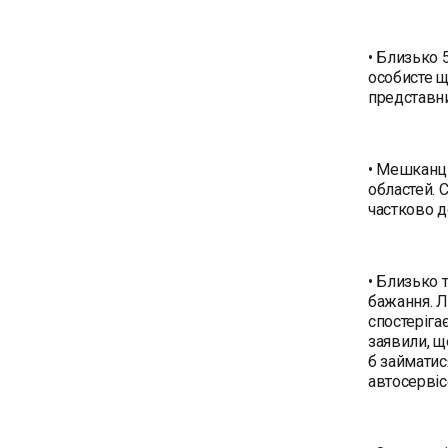
• Близько
особисте щ
представн
• Мешканці
областей. 
частково д
• Близько 
бажання. Л
спостеріга
заявили, щ
б займатис
автосерві