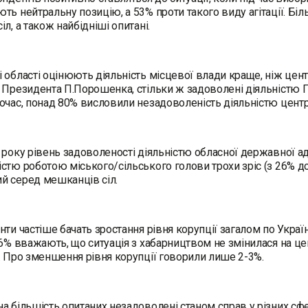
ть нейтральну позицію, а 53% проти такого виду агітації. Бі
л, а також найбідніші опитані.
 області оцінюють діяльність місцевої влади краще, ніж цент
 Президента П.Порошенка, стільки ж задоволені діяльністю П
очас, понад 80% висловили незадоволеність діяльністю центр
 року рівень задоволеності діяльністю обласної державної ад
стю роботою міського/сільського голови трохи зріс (з 26% д
й серед мешканців сіл.
нти частіше бачать зростання рівня корупції загалом по Україн
46% вважають, що ситуація з хабарництвом не змінилася на це
. Про зменшення рівня корупції говорили лише 2-3%.
а більшість опитаних незадоволені станом справ у різних сфе