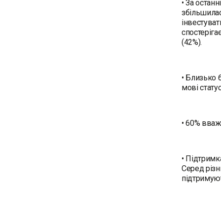
• За остан
збільшилась
інвестуват
спостеріга
(42%).
• Близько 
мові стату
• 60% вваж
• Підтримк
Серед різн
підтримуют