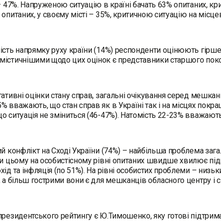
 – 47%. Напруженою ситуацію в країні бачать 63% опитаних, к
 опитаних, у своєму місті – 35%, критичною ситуацію на міс
ість напрямку руху країни (14%) респонденти оцінюють гірше ні
істичнішими щодо цих оцінок є представники старшого поко
гативні оцінки стану справ, загальні очікування серед мешка
% вважають, що стан справ як в Україні так і на місцях покр
о ситуація не зміниться (46-47%). Натомість 22-23% вважають
ий конфлікт на Сході України (74%) – найбільша проблема за
ри цьому на особистісному рівні опитаних швидше хвилює під
хід та інфляція (по 51%). На рівні особистих проблеми – низь
, а більш гострими вони є для мешканців обласного центру і с
президентського рейтингу є Ю.Тимошенко, яку готові підтримат