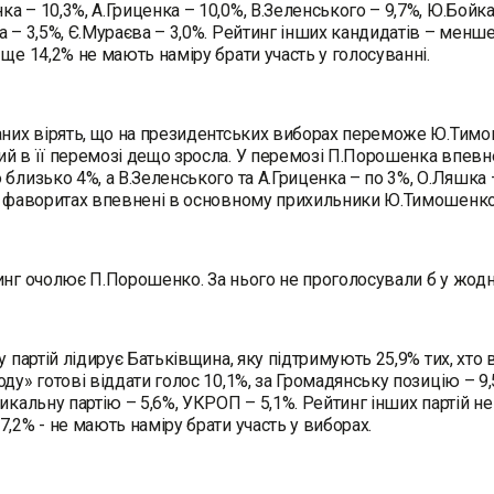
а – 10,3%, А.Гриценка – 10,0%, В.Зеленського – 9,7%, Ю.Бойка
а – 3,5%, Є.Мураєва – 3,0%. Рейтинг інших кандидатів – менш
 ще 14,2% не мають наміру брати участь у голосуванні.
аних вірять, що на президентських виборах переможе Ю.Тимошен
й в її перемозі дещо зросла. У перемозі П.Порошенка впевне
 близько 4%, а В.Зеленського та А.Гриценка – по 3%, О.Ляшка
х фаворитах впевнені в основному прихильники Ю.Тимошенко
инг очолює П.Порошенко. За нього не проголосували б у жод
гу партій лідирує Батьківщина, яку підтримують 25,9% тих, хто 
оду» готові віддати голос 10,1%, за Громадянську позицію – 9
дикальну партію – 5,6%, УКРОП – 5,1%. Рейтинг інших партій не
7,2% - не мають наміру брати участь у виборах.