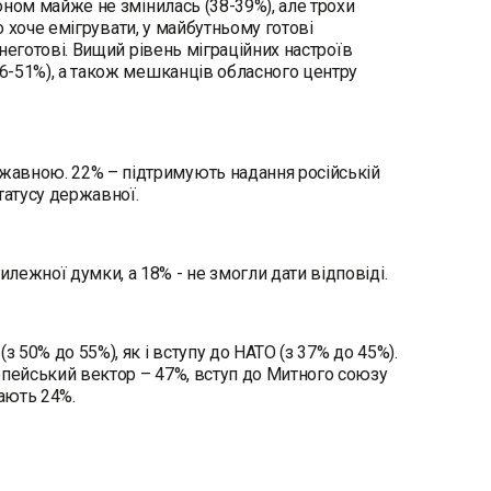
доном майже не змінилась (38-39%), але трохи
то хоче емігрувати, у майбутньому готові
 неготові. Вищий рівень міграційних настроїв
46-51%), а також мешканців обласного центру
жавною. 22% – підтримують надання російській
статусу державної.
лежної думки, а 18% - не змогли дати відповіді.
 50% до 55%), як і вступу до НАТО (з 37% до 45%).
опейський вектор – 47%, вступ до Митного союзу
пають 24%.