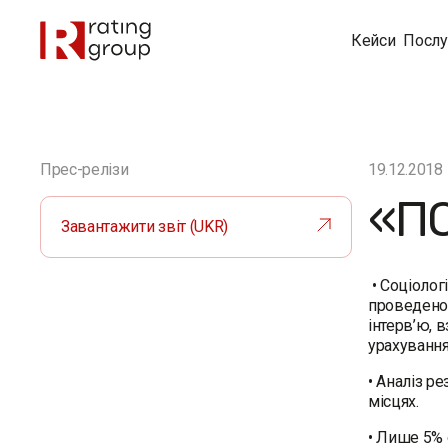
Кейси
Послу
Прес-релізи
19.12.2018
«ПО
Завантажити звіт (UKR)
• Соціолог
проведено 
інтерв’ю, 
урахування
• Аналіз р
місцях.
• Лише 5% 