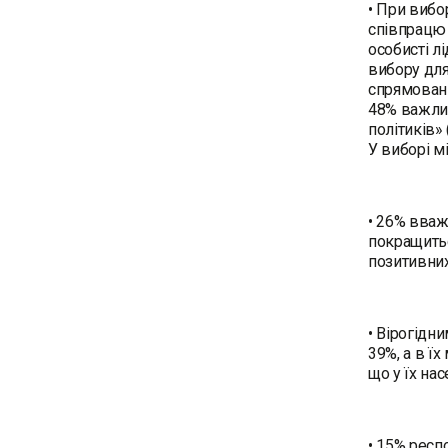
• При вибо
співпрацю 
особисті л
вибору для
спрямовані
48% важлив
політиків»
У виборі м
• 26% вваж
покращить
позитивних
• Вірогідн
39%, а в ї
що у їх на
• 15% респ