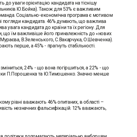
ть до уваги орієнтацію кандидата на тіснішу
ильників Ю.Бойка). Також для 53% є важливим
 команда. Соціально-економічна програма є мотивом
ні погляди кандидата. 46% думають, що важлива
а увага кандидата до країни та їх регіону. Для
и, що їм важливіше його приналежність до «нових
Мураєва, В.Зеленського, С.Вакарчука, О.Шевченка).
ають перше, а 45% - прагнуть стабільності.
 зміниться, 24% - що вона погіршиться, а 22% - що
ники П.Порошенка та Ю.Тимошенко. Значно менше
кому рівні вважають 46% опитаних, в області –
ливість незначних фальсифікацій. 12% вважають,
орів політики допомагають матеріально виборцям.