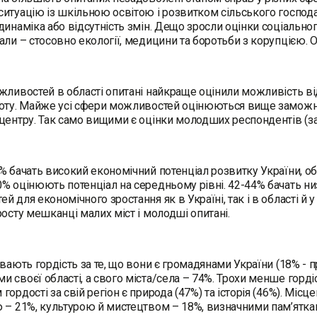
итуацію із шкільною освітою і розвитком сільського господа
динаміка або відсутність змін. Дещо зросли оцінки соціальног
али – стосовно екології, медицини та боротьби з корупцією. 
жливостей в області опитані найкраще оцінили можливість ві
боту. Майже усі сфери можливостей оцінюються вище замож
центру. Так само вищими є оцінки молодших респондентів (
% бачать високий економічний потенціал розвитку України, обл
% оцінюють потенціал на середньому рівні. 42-44% бачать низ
й для економічного зростання як в Україні, так і в області й 
росту мешканці малих міст і молодші опитані.
увають гордість за те, що вони є громадянами України (18% - 
 своєї області, а свого міста/села – 74%. Трохи менше горді
гордості за свій регіон є природа (47%) та історія (46%). 
 – 21%, культурою й мистецтвом – 18%, визначними пам’ятка