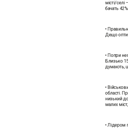
місті/селі
бачать 42%
• Правильн
Дещо оптим
• Попри не
Близько 15
думають, щ
• Військов
області. П
низький до
малих міст
• Лідером 