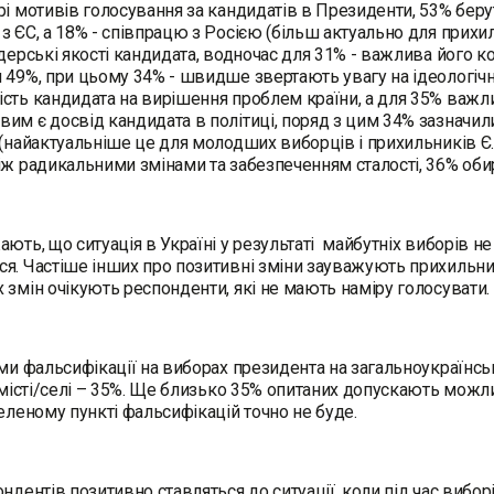
рі мотивів голосування за кандидатів в Президенти, 53% беру
з ЄС, а 18% - співпрацю з Росією (більш актуально для прих
ідерські якості кандидата, водночас для 31% - важлива його
 49%, при цьому 34% - швидше звертають увагу на ідеологіч
сть кандидата на вирішення проблем країни, а для 35% важлив
им є досвід кандидата в політиці, поряд з цим 34% зазначил
 (найактуальніше це для молодших виборців і прихильників Є.
іж радикальними змінами та забезпеченням сталості, 36% обир
ають, що ситуація в Україні у результаті майбутніх виборів не
ся. Частіше інших про позитивні зміни зауважують прихиль
 змін очікують респонденти, які не мають наміру голосувати.
ими фальсифікації на виборах президента на загальноукраїнсь
х місті/селі – 35%. Ще близько 35% опитаних допускають мож
селеному пункті фальсифікацій точно не буде.
ондентів позитивно ставляться до ситуації, коли під час виб