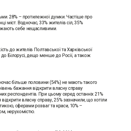
ми. 28% – протилежної думки. Частіше про
і міст. Водночас, 33% жителів сіл, 35%
вважають себе нещасливими.
ість до жителів Полтавської та Харківської
 до Білорусі, дещо менше до Росії, а також
ночас більше половини (54%) не мають такого
івень бажання відкрити власну справу
них респондентів. При цьому серед останніх 21%
відкрити власну справу, 25% зазначили, що хотіли
тикою, сферами розваг та краси, 10% –
ом, нерухомістю.