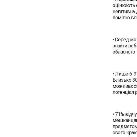
оцінюють с
негативна 
помітно вп
• Серед мо
знайти ро
обласного 
• Лише 6-9
Близько 30
можливосте
потенціал 
• 71% відч
мешканцями
предметом 
свого краю