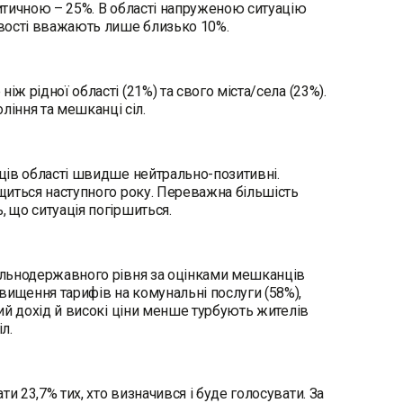
ритичною – 25%. В області напруженою ситуацію
цевості вважають лише близько 10%.
ж рідної області (21%) та свого міста/села (23%).
ління та мешканці сіл.
нців області швидше нейтрально-позитивні.
ащиться наступного року. Переважна більшість
, що ситуація погіршиться.
гальнодержавного рівня за оцінками мешканців
вищення тарифів на комунальні послуги (58%),
кий дохід й високі ціни менше турбують жителів
іл.
и 23,7% тих, хто визначився і буде голосувати. За