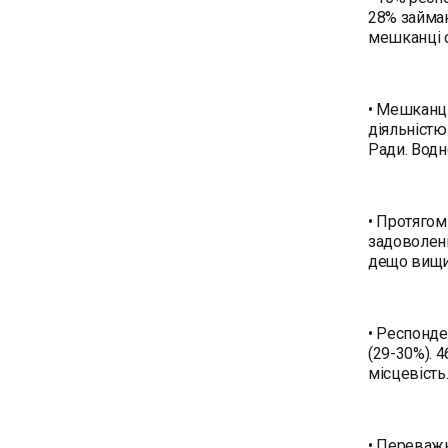
28% займаю
мешканці сі
• Мешканці
діяльністю
Ради. Водн
• Протягом
задоволені
дещо вищи
• Респонде
(29-30%). 
місцевість
• Переважн