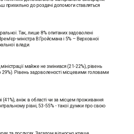
льш прихильно до роздачі допомоги ставляться
ральної. Так, лише 8% опитаних задоволені
рем’єр-міністра В.Гройсмана і 5% – Верховної
альної влади.
міністрації майже не змінився (21-22%), рівень
о 29%). Рівень задоволеності місцевими головами
і (41%), аніж в області чи за місцем проживання
нтральному рівні, 53-55% - такої думки про свою
рах та послугах. Загалом відносно краще