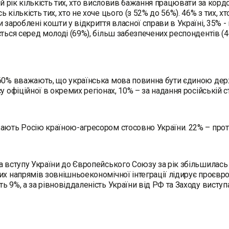
ній рік кількість тих, хто висловив бажання працювати за кор
 кількість тих, хто не хоче цього (з 52% до 56%). 46% з тих, х
и зароблені кошти у відкриття власної справи в Україні, 35% -
ється серед молоді (69%), більш забезпечених респондентів (
60% вважають, що українська мова повинна бути єдиною дер
су офіційної в окремих регіонах, 10% – за надання російській 
ають Росію країною-агресором стосовно України. 22% – проти
а вступу України до Європейського Союзу за рік збільшилась (з
их напрямів зовнішньоекономічної інтеграції лідирує проєвр
ь 9%, а за рівновіддаленість України від РФ та Заходу висту