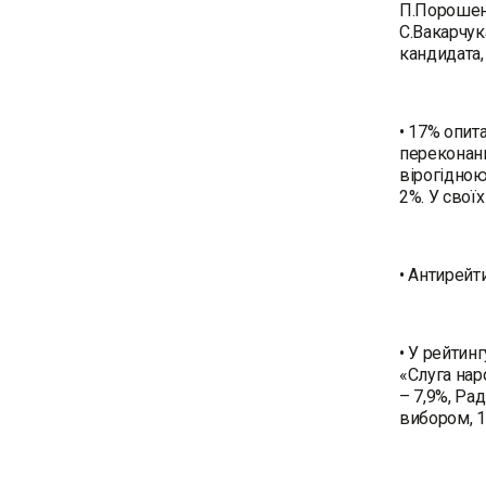
П.Порошенк
С.Вакарчук
кандидата,
• 17% опит
переконани
вірогідною
2%. У свої
• Антирейт
• У рейтин
«Слуга нар
– 7,9%, Ра
вибором, 1