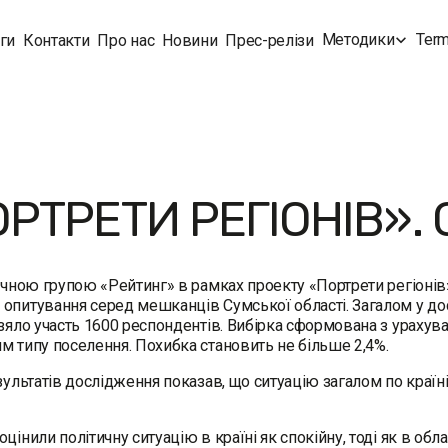
Методики
Term
ги
Контакти
Про нас
Новини
Прес-релізи
РТРЕТИ РЕГІОНІВ». 
ічною групою «Рейтинг» в рамках проекту «Портрети регіонів»
опитування серед мешканців Сумської області. Загалом у до
взяло участь 1600 респондентів. Вибірка сформована з урахува
м типу поселення. Похибка становить не більше 2,4%.
езультатів дослідження показав, що ситуацію загалом по країн
оцінили політичну ситуацію в країні як спокійну, тоді як в обл