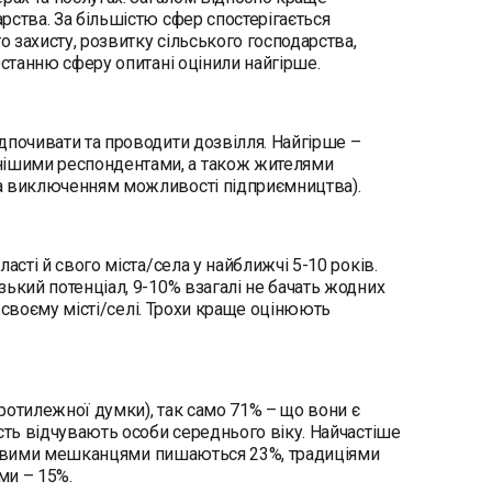
рства. За більшістю сфер спостерігається
о захисту, розвитку сільського господарства,
Останню сферу опитані оцінили найгірше.
дпочивати та проводити дозвілля. Найгірше –
нішими респондентами, а також жителями
за виключенням можливості підприємництва).
асті й свого міста/села у найближчі 5-10 років.
ький потенціал, 9-10% взагалі не бачать жодних
у своєму місті/селі. Трохи краще оцінюють
протилежної думки), так само 71% – що вони є
сть відчувають особи середнього віку. Найчастіше
Місцевими мешканцями пишаються 23%, традиціями
ми – 15%.