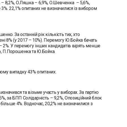
 – 8,2%, О.Ляшка – 6,9%, О.Шевченка – 5,6%,
е 3%. 22,1% опитаних не визначилися із вибором
ко. За останній рік кількість тих, хто
ні 8% (у 2017 – 10%). Перемогу Ю.Бойка бачать
 – 2%. У перемогу інших кандидатів вірять менше
, П.Порошенка та Ю.Бойка.
ному випадку 43% опитаних.
визначився та візьме участь у виборах. За партію
,5%, за БПП Солідарність – 9,2%, Опозиційний блок
 більше 4%. Водночас, 20,2% не визначилися з