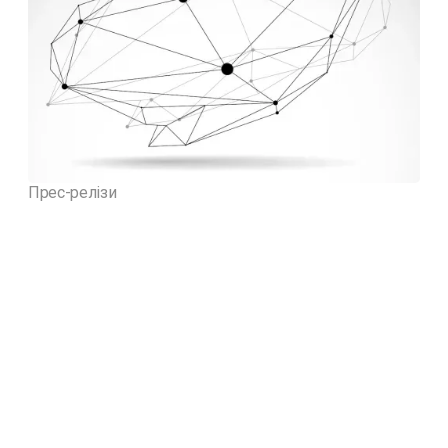
Прес-релізи
Суспільно-політичні настрої українців (20-
21 липня 2026)
22.07.2026