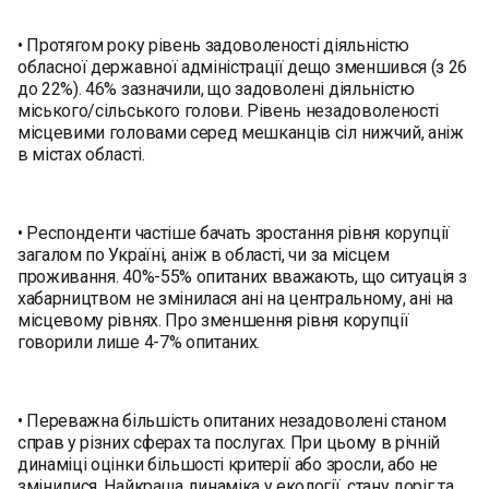
• Протягом року рівень задоволеності діяльністю
обласної державної адміністрації дещо зменшився (з 26
до 22%). 46% зазначили, що задоволені діяльністю
міського/сільського голови. Рівень незадоволеності
місцевими головами серед мешканців сіл нижчий, аніж
в містах області.
• Респонденти частіше бачать зростання рівня корупції
загалом по Україні, аніж в області, чи за місцем
проживання. 40%-55% опитаних вважають, що ситуація з
хабарництвом не змінилася ані на центральному, ані на
місцевому рівнях. Про зменшення рівня корупції
говорили лише 4-7% опитаних.
• Переважна більшість опитаних незадоволені станом
справ у різних сферах та послугах. При цьому в річній
динаміці оцінки більшості критерії або зросли, або не
змінилися. Найкраща динаміка у екології, стану доріг та