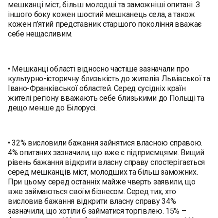
мешканці міст, більш молодші та заможніші опитані. З
іншого боку кожен шостий мешканець села, а також
кожен п’ятий представник старшого покоління вважає
себе нещасливим.
• Мешканці області відносно частіше зазначали про
культурно-історичну близькість до жителів Львівської та
Івано-Франківської областей. Серед сусідніх країн
жителі регіону вважають себе близькими до Польщі та
дещо менше до Білорусі.
• 32% висловили бажання зайнятися власною справою.
4% опитаних зазначили, що вже є підприємцями. Вищий
рівень бажання відкрити власну справу спостерігається
серед мешканців міст, молодших та більш заможних.
При цьому серед останніх майже чверть заявили, що
вже займаються своїм бізнесом. Серед тих, хто
висловив бажання відкрити власну справу 34%
зазначили, що хотіли б займатися торгівлею. 15% –