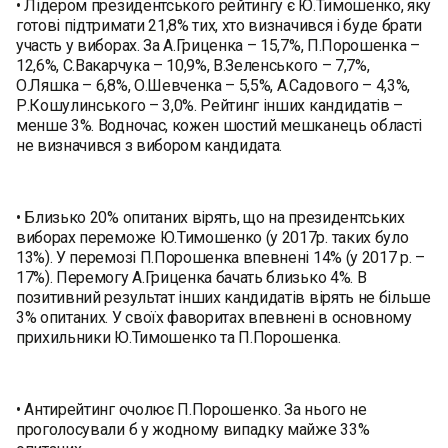
• Лідером президентського рейтингу є Ю.Тимошенко, яку
готові підтримати 21,8% тих, хто визначився і буде брати
участь у виборах. За А.Гриценка – 15,7%, П.Порошенка –
12,6%, С.Вакарчука – 10,9%, В.Зеленського – 7,7%,
О.Ляшка – 6,8%, О.Шевченка – 5,5%, А.Садового – 4,3%,
Р.Кошулинського – 3,0%. Рейтинг інших кандидатів –
менше 3%. Водночас, кожен шостий мешканець області
не визначився з вибором кандидата.
• Близько 20% опитаних вірять, що на президентських
виборах переможе Ю.Тимошенко (у 2017р. таких було
13%). У перемозі П.Порошенка впевнені 14% (у 2017 р. –
17%). Перемогу А.Гриценка бачать близько 4%. В
позитивний результат інших кандидатів вірять не більше
3% опитаних. У своїх фаворитах впевнені в основному
прихильники Ю.Тимошенко та П.Порошенка.
• Антирейтинг очолює П.Порошенко. За нього не
проголосували б у жодному випадку майже 33%