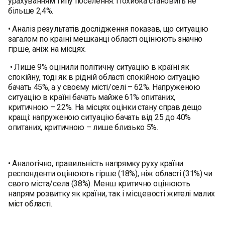
урахуванням типу поселення. Похибка становить не
більше 2,4%.
• Аналіз результатів дослідження показав, що ситуацію
загалом по країні мешканці області оцінюють значно
гірше, аніж на місцях.
• Лише 9% оцінили політичну ситуацію в країні як
спокійну, тоді як в рідній області спокійною ситуацію
бачать 45%, а у своєму місті/селі – 62%. Напруженою
ситуацію в країні бачать майже 61% опитаних,
критичною – 22%. На місцях оцінки стану справ дещо
кращі: напруженою ситуацію бачать від 25 до 40%
опитаних, критичною – лише близько 5%.
• Аналогічно, правильність напрямку руху країни
респонденти оцінюють гірше (18%), ніж області (31%) чи
свого міста/села (38%). Менш критично оцінюють
напрям розвитку як країни, так і місцевості жителі малих
міст області.