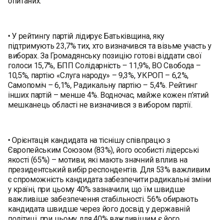
опитаних.
• У рейтингу партій лідирує Батьківщина, яку
підтримують 23,7% тих, хто визначився та візьме участь у
виборах. За Громадянську позицію готові віддати свої
голоси 15,7%, БПП Солідарність – 11,9%, ВО Свобода –
10,5%, партію «Слуга народу» – 9,3%, УКРОП – 6,2%,
Самопоміч – 6,1%, Радикальну партію – 5,4%. Рейтинг
інших партій – менше 4%. Водночас, майже кожен п’ятий
мешканець області не визначився з вибором партії.
• Орієнтація кандидата на тіснішу співпрацю з
Європейським Союзом (83%), його особисті лідерські
якості (65%) – мотиви, які мають значний вплив на
президентський вибір респондентів. Для 53% важливим
є спроможність кандидата забезпечити радикальні зміни
у країні, при цьому 40% зазначили, що їм швидше
важливіше забезпечення стабільності. 56% обирають
кандидата швидше через його досвід у державній
політиці, при цьому для 40% важливішим є його