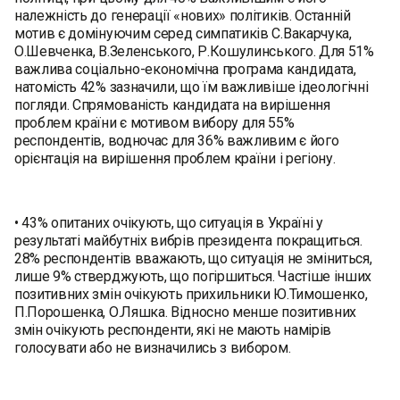
належність до генерації «нових» політиків. Останній
мотив є домінуючим серед симпатиків С.Вакарчука,
О.Шевченка, В.Зеленського, Р.Кошулинського. Для 51%
важлива соціально-економічна програма кандидата,
натомість 42% зазначили, що їм важливіше ідеологічні
погляди. Спрямованість кандидата на вирішення
проблем країни є мотивом вибору для 55%
респондентів, водночас для 36% важливим є його
орієнтація на вирішення проблем країни і регіону.
• 43% опитаних очікують, що ситуація в Україні у
результаті майбутніх вибрів президента покращиться.
28% респондентів вважають, що ситуація не зміниться,
лише 9% стверджують, що погіршиться. Частіше інших
позитивних змін очікують прихильники Ю.Тимошенко,
П.Порошенка, О.Ляшка. Відносно менше позитивних
змін очікують респонденти, які не мають намірів
голосувати або не визначились з вибором.