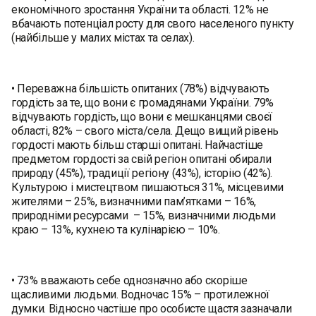
економічного зростання України та області. 12% не
вбачають потенціал росту для свого населеного пункту
(найбільше у малих містах та селах).
• Переважна більшість опитаних (78%) відчувають
гордість за те, що вони є громадянами України. 79%
відчувають гордість, що вони є мешканцями своєї
області, 82% – свого міста/села. Дещо вищий рівень
гордості мають більш старші опитані. Найчастіше
предметом гордості за свій регіон опитані обирали
природу (45%), традиції регіону (43%), історію (42%).
Культурою і мистецтвом пишаються 31%, місцевими
жителями – 25%, визначними пам’ятками – 16%,
природніми ресурсами – 15%, визначними людьми
краю – 13%, кухнею та кулінарією – 10%.
• 73% вважають себе однозначно або скоріше
щасливими людьми. Водночас 15% – протилежної
думки. Відносно частіше про особисте щастя зазначали