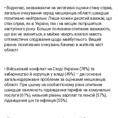
• Водночас, незважаючи на негативні оцінки стану справ,
загальні очікування серед мешканців області швидше
позитивно-нейтральні. Лише кожен десятий вважає, що
стан справ, як в Україні, так і на місцях погіршиться
наступного року. Більше половини опитаних вважають,
що він не зміниться, а майже чверть взагалі мають
оптимістичні сподівання щодо майбутнього. Вищий
рівень позитивних очікувань бачимо в жителів міст
області.
• Військовий конфлікт на Сході України (78%) та
хабарництво й корупція у владі (49%) – дві основні
загальнодержавні проблеми за оцінками мешканців
області. При цьому на особистісному рівні опитаних
швидше хвилюють підвищення тарифів на комунальні
послуги (61%), низький рівень зарплат та пенсій (57%),
підвищення цін та інфляція (55%).