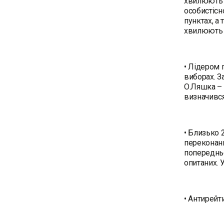
хвилюють н
особистісн
пунктах, а
хвилюють п
• Лідером 
виборах. З
О.Ляшка – 
визначився
• Близько 
переконани
попередньо
опитаних. 
• Антирейт