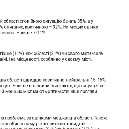
ій області спокійною ситуацію бачать 35%, а у
% опитаних, критичною – 32%. На місцях оцінки
итичною – лише 7-11%.
рше (11%), ніж області (21%) чи свого міста/села
і, і на місцевості, особливо у своєму місті.
нців області швидше позитивно-нейтральні. 15-16%
 місцях. Більше половини вважають, що ситуація не
іл й менших міст мають оптимістичніші погляди
вна проблема за оцінками мешканців області. Також
на особистісному рівні опитаних швидше