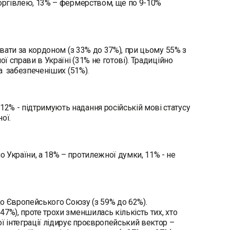
торгівлею, 13% – фермерством, ще по 9-10%
ювати за кордоном (з 33% до 37%), при цьому 55% з
ї справи в Україні (31% не готові). Традиційно
та забезпеченіших (51%).
2% - підтримують надання російській мові статусу
ної.
 України, а 18% – протилежної думки, 11% - не
и до Європейського Союзу (з 59% до 62%).
7%), проте трохи зменшилась кількість тих, хто
ї інтеграції лідирує проєвропейський вектор –