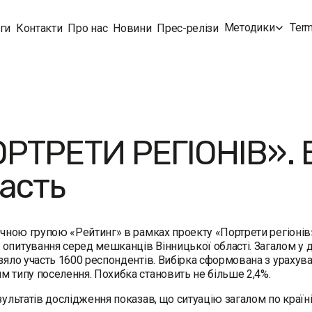
Методики
Term
ги
Контакти
Про нас
Новини
Прес-релізи
РТРЕТИ РЕГІОНІВ». 
асть
ічною групою «Рейтинг» в рамках проекту «Портрети регіонів»
опитування серед мешканців Вінницької області. Загалом у д
взяло участь 1600 респондентів. Вибірка сформована з урахува
м типу поселення. Похибка становить не більше 2,4%.
езультатів дослідження показав, що ситуацію загалом по країн