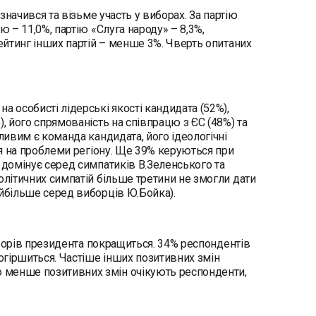
значився та візьме участь у виборах. За партію
 – 11,0%, партію «Слуга народу» – 8,3%,
Рейтинг інших партій – менше 3%. Чверть опитаних
а особисті лідерські якості кандидата (52%),
, його спрямованість на співпрацю з ЄС (48%) та
ливим є команда кандидата, його ідеологічні
ія на проблеми регіону. Ще 39% керуються при
 домінує серед симпатиків В.Зеленського та
олітичних симпатій більше третини не змогли дати
айбільше серед виборців Ю.Бойка).
виборів президента покращиться. 34% респондентів
огіршиться. Частіше інших позитивних змін
 менше позитивних змін очікують респонденти,