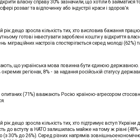
дкрити власну справу 30% зазначили, що хотіли б займатися 
сфері розваг та відпочинку або індустрії краси і здоров’я.
ній рік дещо зросла кількість тих, хто висловив бажання прац
утньому готові інвестувати зароблені кошти у відкриття власно
нь міграційних настроїв спостерігається серед молоді (62%) 
ають, що українська мова повинна бути єдиною державною. 1
в окремих регіонах, 8% - за надання російській статусу держав
ь опитаних (71%) вважають Росію країною-агресором стосовно
ся.
ній рік дещо зросла кількість тих, хто підтримує вступ Україн
ть до вступу в НАТО залишилась майже на тому ж рівні (48%-4
о (з 30% до 26%). Серед різних напрямів зовнішньоекономічно