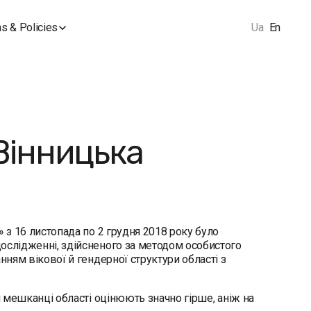
s & Policies
Ua
En
Вінницька
 з 16 листопада по 2 грудня 2018 року було
ослідженні, здійсненого за методом особистого
нням вікової й гендерної структури області з
і мешканці області оцінюють значно гірше, аніж на