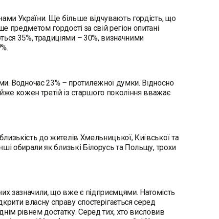
янами України. Ще більше відчувають гордість, що
ше предметом гордості за свій регіон опитані
ться 35%, традиціями – 30%, визначними
17%.
и. Водночас 23% – протилежної думки. Відносно
айже кожен третій із старшого покоління вважає
 близькість до жителів Хмельницької, Київської та
інші обирали як близькі Білорусь та Польщу, трохи
их зазначили, що вже є підприємцями. Натомість
дкрити власну справу спостерігається серед
днім рівнем достатку. Серед тих, хто висловив