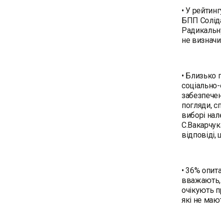
• У рейтин
БПП Соліда
Радикальну
не визначи
• Близько 
соціально-
забезпечен
погляди, с
виборі нал
С.Вакарчук
відповіді,
• 36% опит
вважають, 
очікують п
які не маю