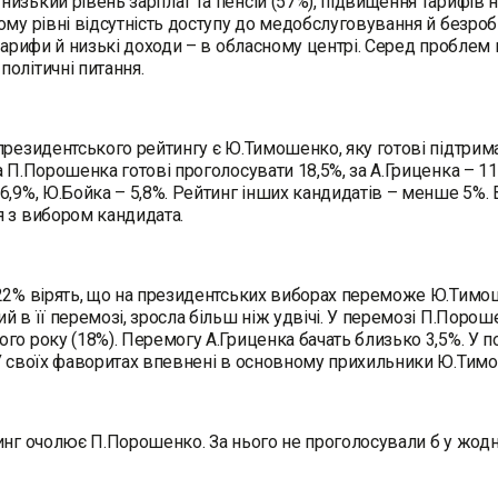
изький рівень зарплат та пенсій (57%), підвищення тарифів на
ому рівні відсутність доступу до медобслуговування й безро
 тарифи й низькі доходи – в обласному центрі. Серед пробле
олітичні питання.
президентського рейтингу є Ю.Тимошенко, яку готові підтримат
а П.Порошенка готові проголосувати 18,5%, за А.Гриценка – 11,
6,9%, Ю.Бойка – 5,8%. Рейтинг інших кандидатів – менше 5%.
 з вибором кандидата.
22% вірять, що на президентських виборах переможе Ю.Тимошенк
й в її перемозі, зросла більш ніж удвічі. У перемозі П.Пор
го року (18%). Перемогу А.Гриценка бачать близько 3,5%. У 
У своїх фаворитах впевнені в основному прихильники Ю.Тим
инг очолює П.Порошенко. За нього не проголосували б у жод