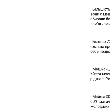
• Більшіст
вони є меш
обирали йо
пам’ятками
• Більше 
частіше пр
себе неща
• Мешканці
Житомирськ
рідше – Р
• Майже 30
60% зазнач
молодших р