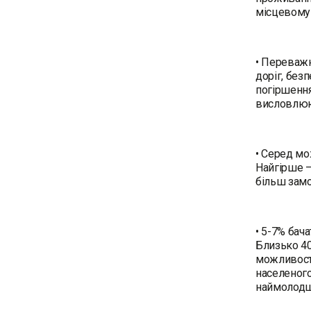
місцевому 
• Переважн
доріг, безп
погіршення
висловлюют
• Серед мо
Найгірше –
більш замо
• 5-7% бача
Близько 40
можливосте
населеного
наймолодш