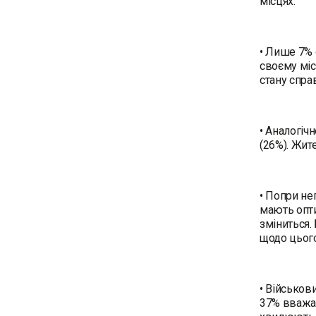
місцях.
• Лише 7% о
своєму міс
стану спра
• Аналогіч
(26%). Жит
• Попри не
мають опти
зміниться.
щодо цього
• Військов
37% вважа