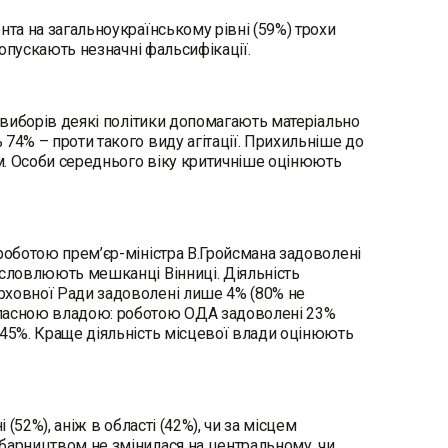
нта на загальноукраїнському рівні (59%) трохи
 допускають незначні фальсифікації.
с виборів деякі політики допомагають матеріально
74% – проти такого виду агітації. Прихильніше до
м. Особи середнього віку критичніше оцінюють
 роботою прем’єр-міністра В.Гройсмана задоволені
исловлюють мешканці Вінниці. Діяльність
рховної Ради задоволені лише 4% (80% не
бласною владою: роботою ОДА задоволені 23%
 45%. Краще діяльність місцевої влади оцінюють
(52%), аніж в області (42%), чи за місцем
абарництвом не змінилася на центральному, чи