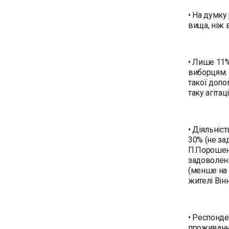
• На думку
вища, ніж 
• Лише 11%
виборцям. 
такої допо
таку агітац
• Діяльніс
30% (не за
П.Порошенк
задоволені
(менше на 
жителі Він
• Респонден
проживання