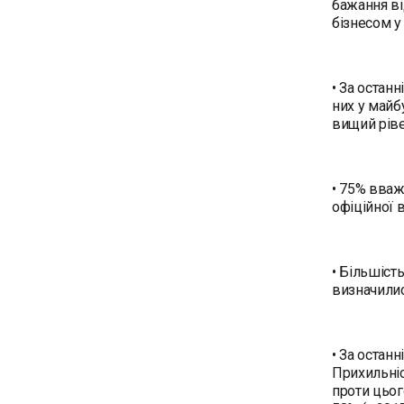
бажання ві
бізнесом у 
• За остан
них у майб
вищий ріве
• 75% вваж
офіційної 
• Більшіст
визначили
• За остан
Прихильніс
проти цьог