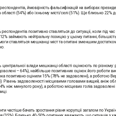
 респондентів, ймовірність фальсифікацій на виборах президе
в області (54%) або їхньому місті/селі (51%). Ще близько 22%
 респондентів позитивно ставляться до ситуації, коли під ча
12% займають нейтральну позицію у цьому питанні, більшість 
моги ставляться мешканці міст та опитані зменшим достатко
ію.
ть центральної влади мешканці області оцінюють по різному:
доволені – 64%), найбільше позитивних оцінок його роботи в
а позитивно оцінили 15% (78% не задоволені), а роботою Ве
). Рівень задоволеності місцевими головами вищий, аніж о
4% ніж минулого року), а роботою місцевих голів задоволені
ниці.
ти частіше бачать зростання рівня корупції загалом по Україні 
 (35%). Близько 40-50% опитаних вважають, що ситуація з х