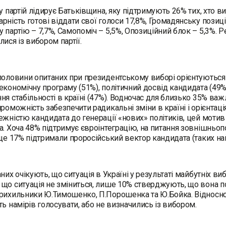
гу партій лідирує Батьківщина, яку підтримують 26% тих, хто ви
рність готові віддати свої голоси 17,8%, Громадянську позицію
 партію – 7,7%, Самопоміч – 5,5%, Опозиційний блок – 5,3%. 
лися із вибором партії.
половини опитаних при президентському виборі орієнтуються н
економічну програму (51%), політичний досвід кандидата (49%)
ня стабільності в країні (47%). Водночас для близько 35% важ
проможність забезпечити радикальні зміни в країні і орієнтац
ежністю кандидата до генерації «нових» політиків, цей мотив
а. Хоча 48% підтримує євроінтеграцію, на питання зовнішньоп
 ще 17% підтримали проросійський вектор кандидата (таких н
аних очікують, що ситуація в Україні у результаті майбутніх 
що ситуація не зміниться, лише 10% стверджують, що вона п
рихильники Ю.Тимошенко, П.Порошенка та Ю.Бойка. Відносно
ть намірів голосувати, або не визначились із вибором.