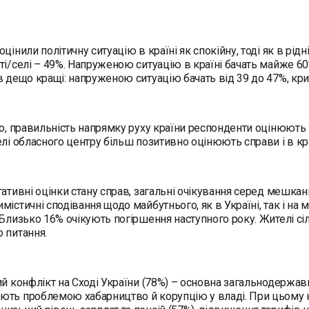
цінили політичну ситуацію в країні як спокійну, тоді як в рідн
ті/селі – 49%. Напруженою ситуацію в країні бачать майже 60
в дещо кращі: напруженою ситуацію бачать від 39 до 47%, кр
но, правильність напрямку руху країни респонденти оцінюють гі
елі обласного центру більш позитивно оцінюють справи і в країн
гативні оцінки стану справ, загальні очікування серед мешка
містичні сподівання щодо майбутнього, як в Україні, так і на
 Близько 16% очікують погіршення наступного року. Жителі с
 питання.
ий конфлікт на Сході України (78%) – основна загальнодержа
ють проблемою хабарництво й корупцію у владі. При цьому 