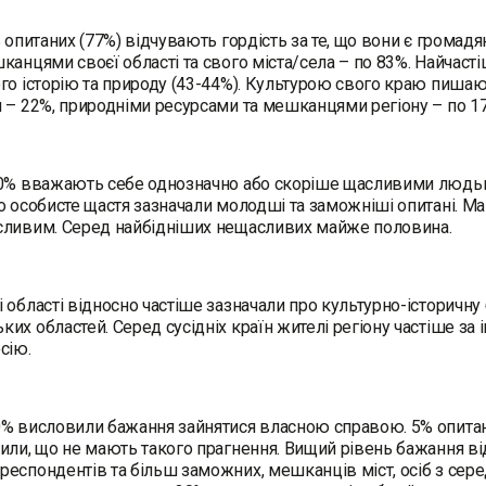
ь опитаних (77%) відчувають гордість за те, що вони є громад
канцями своєї області та свого міста/села – по 83%. Найчасті
го історію та природу (43-44%). Культурою свого краю пишаю
 – 22%, природніми ресурсами та мешканцями регіону – по 
70% вважають себе однозначно або скоріше щасливими людьм
о особисте щастя зазначали молодші та заможніші опитані. М
сливим. Серед найбідніших нещасливих майже половина.
 області відносно частіше зазначали про культурно-історичну
их областей. Серед сусідніх країн жителі регіону частіше за 
осію.
% висловили бажання зайнятися власною справою. 5% опитан
или, що не мають такого прагнення. Вищий рівень бажання ві
еспондентів та більш заможних, мешканців міст, осіб з сере