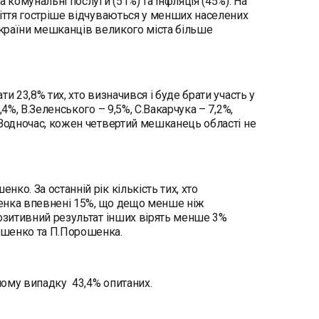
 комунальні послуги (51%) та інфляція (45%). На
біття гостріше відчуваються у менших населених
м країни мешканців великого міста більше
и 23,8% тих, хто визначився і буде брати участь у
4%, В.Зеленського – 9,5%, С.Вакарчука – 7,2%,
 Водночас, кожен четвертий мешканець області не
о. За останній рік кількість тих, хто
ошенка впевнені 15%, що дещо менше ніж
позитивний результат інших вірять менше 3%
ошенко та П.Порошенка.
ному випадку 43,4% опитаних.