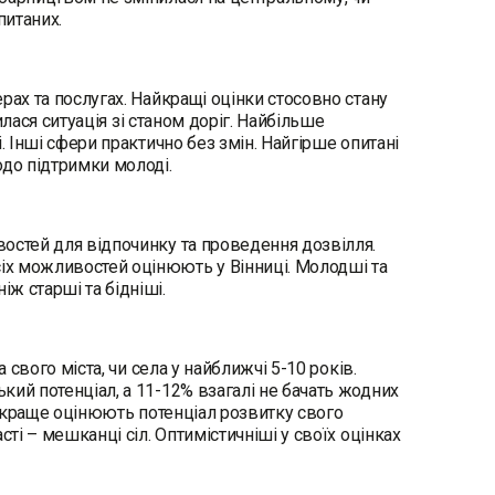
питаних.
рах та послугах. Найкращі оцінки стосовно стану
илася ситуація зі станом доріг. Найбільше
. Інші сфери практично без змін. Найгірше опитані
до підтримки молоді.
остей для відпочинку та проведення дозвілля.
іх можливостей оцінюють у Вінниці. Молодші та
ж старші та бідніші.
 свого міста, чи села у найближчі 5-10 років.
кий потенціал, а 11-12% взагалі не бачать жодних
хи краще оцінюють потенціал розвитку свого
ті – мешканці сіл. Оптимістичніші у своїх оцінках