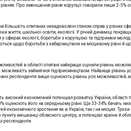
рівнях. Про зменшення рівня корупції говорили лише 2-5% о
а більшість опитаних незадоволені станом справ у різних сфе
еки життя, шкільної освіти, екології. У річній динаміці покращ
 у сферах екології, боротьби з корупцією та підтримки молоді
ься щодо боротьби з хабарництвом на місцевому рівні й що
жливостей в області опитані найкраще оцінили рівень можлив
 можливість займатися підприємництвом. Найвище рівень ус
жні респонденти вище оцінюють рівень усіх можливостей, ані
ть високий економічний потенціал розвитку України, області та
% оцінюють його на середньому рівні. Ще 33-34% бачать низь
й економічного зростання як в Україні, так і на місцях. Тро
 пункту мешканці обласного центру, а потенціал країни й облас
і респонденти.