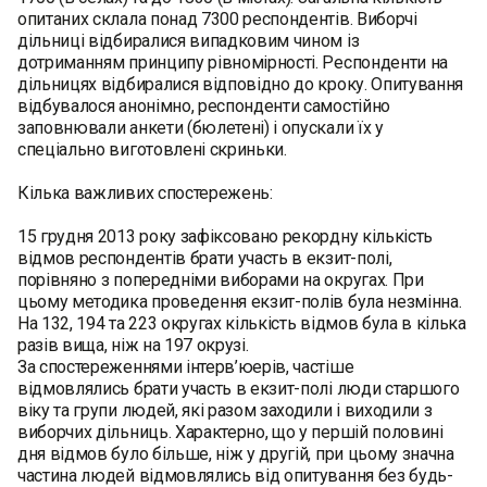
опитаних склала понад 7300 респондентів. Виборчі
дільниці відбиралися випадковим чином із
дотриманням принципу рівномірності. Респонденти на
дільницях відбиралися відповідно до кроку. Опитування
відбувалося анонімно, респонденти самостійно
заповнювали анкети (бюлетені) і опускали їх у
спеціально виготовлені скриньки.
Кілька важливих спостережень:
15 грудня 2013 року зафіксовано рекордну кількість
відмов респондентів брати участь в екзит-полі,
порівняно з попередніми виборами на округах. При
цьому методика проведення екзит-полів була незмінна.
На 132, 194 та 223 округах кількість відмов була в кілька
разів вища, ніж на 197 окрузі.
За спостереженнями інтерв’юерів, частіше
відмовлялись брати участь в екзит-полі люди старшого
віку та групи людей, які разом заходили і виходили з
виборчих дільниць. Характерно, що у першій половині
дня відмов було більше, ніж у другій, при цьому значна
частина людей відмовлялись від опитування без будь-