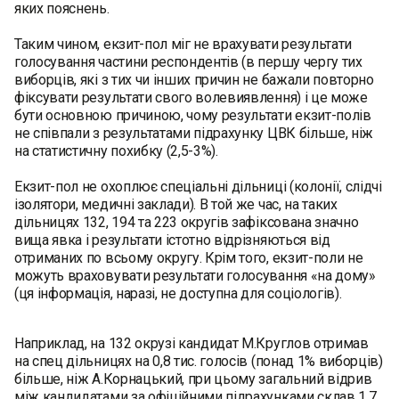
яких пояснень.
Таким чином, екзит-пол міг не врахувати результати
голосування частини респондентів (в першу чергу тих
виборців, які з тих чи інших причин не бажали повторно
фіксувати результати свого волевиявлення) і це може
бути основною причиною, чому результати екзит-полів
не співпали з результатами підрахунку ЦВК більше, ніж
на статистичну похибку (2,5-3%).
Екзит-пол не охоплює спеціальні дільниці (колонії, слідчі
ізолятори, медичні заклади). В той же час, на таких
дільницях 132, 194 та 223 округів зафіксована значно
вища явка і результати істотно відрізняються від
отриманих по всьому округу. Крім того, екзит-поли не
можуть враховувати результати голосування «на дому»
(ця інформація, наразі, не доступна для соціологів).
Наприклад, на 132 окрузі кандидат М.Круглов отримав
на спец дільницях на 0,8 тис. голосів (понад 1% виборців)
більше, ніж А.Корнацький, при цьому загальний відрив
між кандидатами за офіційними підрахунками склав 1,7