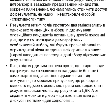
інтерв’юерів заважали представники кандидатів,
зокрема Ю.Левченка, які намагались отримати доступ
до результатів, на інших – невстановлені особи
«спортивного» типу.
Результати екзит-полів протягом дня змінювались в
однакових тенденціях: виборці підтримували
опозиційних кандидатів активніше у другій половині
дня, що є у т.ч. наслідком демографічних
особливостей вибору, які будуть проаналізовані та
оприлюднені після введення всіх оригіналів анкет
(наразі наводяться попередні дані збору підсумкових
результатів).
Якщо підтвердиться гіпотеза про те, що старші люди
підтримували «незалежних» кандидатів більше і
саме старші люди частіше відмовлялися від
опитування, то можемо припускати, що рекордна
кількість відмов є основною причиною відхилення
результатів екзит-полів від результатів ЦВК. А от
справжні мотиви відмов – це вже інша тема для
дискусії і не тільки для соціологів …