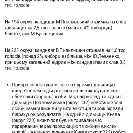
тис. голосів.
На 194 окрузі кандидат М.Поплавський отримав на спец
дільницях на 2,8 тис. голосів (майже 4% виборців)
більше, ніж М.Булатецький.
На 223 окрузі кандидат В.Пилипишин отримав на 1,6 тис.
голосів (понад 2% виборців) більше, ніж Ю.Левченко,
при цьому загальний відрив між кандидатами склав 3,3
тис. голосів.
Прикро констатувати, але на окремих дільницях
інтерв’юерам відверто заважали виконувати свої
обов’язки сторонні особи. Так, наприклад, на одній з
дільниць Первомайська (округ 132) невстановлені
особи намагались вилучити анкети, а також зірвали
підрахунок результатів. На одній з дільниць Києва
(округ 223) екзит-пол був на тривалий час
перерваний через провокацію та хибний виклик
міліції. На кількох дільницях Києва (округ 223) роботі