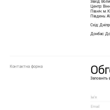
Захід: Вол
Центр: Він
Північ: м.
Південь: А
Схід: Дніп
Донбас: До
Обг
Контактна форма
Заповніть