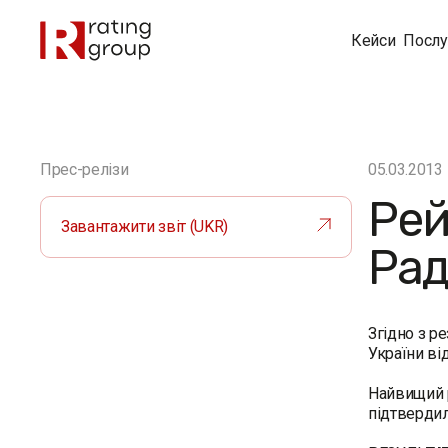
Кейси
Послу
Прес-релізи
05.03.2013
Рей
Завантажити звіт (UKR)
Рад
Згідно з р
України ві
Найвищий р
підтверди