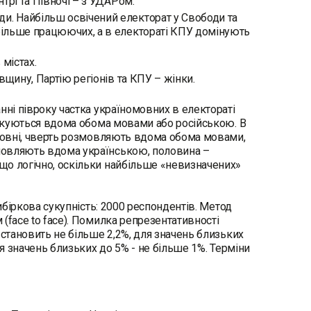
трі та Півночі – з УДАРом.
. Найбільш освічений електорат у Свободи та
більше працюючих, а в електораті КПУ домінують
містах.
вщину, Партію регіонів та КПУ – жінки.
нні півроку частка україномовних в електораті
пілкуються вдома обома мовами або російською. В
омовні, чверть розмовляють вдома обома мовами,
мовляють вдома українською, половина –
що логічно, оскільки найбільше «невизначених»
ибіркова сукупність: 2000 респондентів. Метод
(face to face). Помилка репрезентативності
 становить не більше 2,2%, для значень близьких
ля значень близьких до 5% - не більше 1%. Терміни