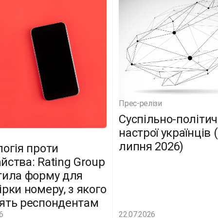
Прес-релізи
Суспільно-політич
настрої українців 
липня 2026)
логія проти
йства: Rating Group
тила форму для
ірки номеру, з якого
ять респондентам
6
22.07.2026