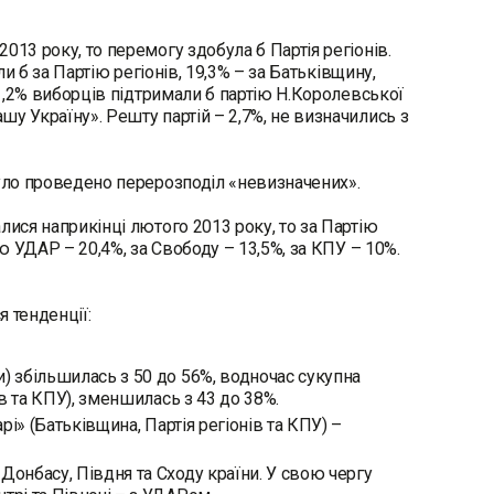
013 року, то перемогу здобула б Партія регіонів.
ли б за Партію регіонів, 19,3% – за Батьківщину,
 1,2% виборців підтримали б партію Н.Королевської
у Україну». Решту партій – 2,7%, не визначились з
було проведено перерозподіл «невизначених».
лися наприкінці лютого 2013 року, то за Партію
ю УДАР – 20,4%, за Свободу – 13,5%, за КПУ – 10%.
 тенденції:
) збільшилась з 50 до 56%, водночас сукупна
ів та КПУ), зменшилась з 43 до 38%.
рі» (Батьківщина, Партія регіонів та КПУ) –
Донбасу, Півдня та Сходу країни. У свою чергу