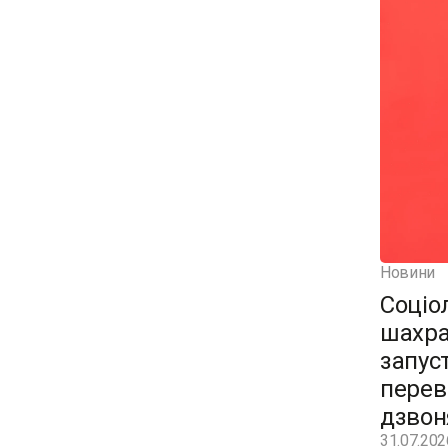
Новини
Соціо
шахра
запус
перев
дзвон
31.07.202