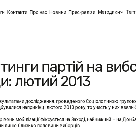
Методики
Term
ги
Контакти
Про нас
Новини
Прес-релізи
тинги партій на виб
и: лютий 2013
езультатами дослідження, проведеного Соціологічною групою
дбувалися наприкінці лютого 2013 року, то участь у них взяли
івень мобілізації фіксується на Заході, найнижчий – на Донбас
ли лише близько половини виборців.