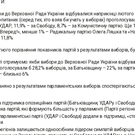
И:
и до Верховної Ради України відбувалися наприкінці лютого 2
опитаних (серед тих, хто взяв би учать у виборах) проголосува
 УДАР, 11,9% – за Свободу, 8,7% – за Комуністичну партію. Ще
 Вперед!», менше 1% – Радикальну партію Олега Ляшка та «Наш
11,8%.
ного порівняння показників партій з результатами виборів, 
ті отримуємо: якби вибори до Верховної Ради України відбува
роголосували б 28,2% виборців, за Батьківщину – 22%, за парті
 – близько 6%.
вняно з результатами парламентських виборів спостерігаються
 підтримка опозиційних партій (Батьківщини, УДАРу і Свободи
ка партій, які формують більшість у парламенті (Партії регіон
парламентські партії (УДАР і Свобода) додали в підтримці, «ста
и.
регіонів залишається одноосібним лідером симпатій виборців 