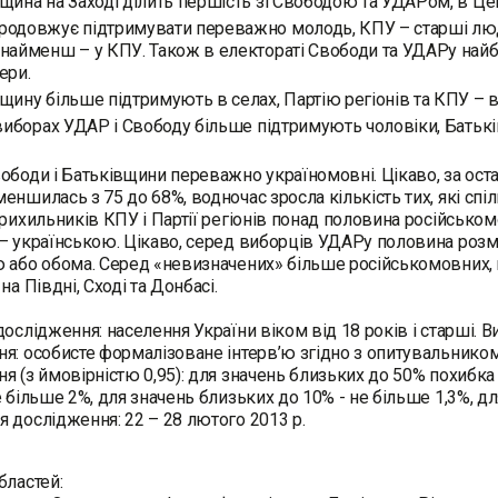
щина на Заході ділить першість зі Свободою та УДАРом, в Цен
одовжує підтримувати переважно молодь, КПУ – старші люди
найменш – у КПУ. Також в електораті Свободи та УДАРу най
ери.
щину більше підтримують в селах, Партію регіонів та КПУ – в 
 виборах УДАР і Свободу більше підтримують чоловіки, Батькі
ободи і Батьківщини переважно україномовні. Цікаво, за оста
еншилась з 75 до 68%, водночас зросла кількість тих, які с
прихильників КПУ і Партії регіонів понад половина російськ
– українською. Цікаво, серед виборців УДАРу половина роз
 або обома. Серед «невизначених» більше російськомовних, 
на Півдні, Сході та Донбасі.
дослідження: населення України віком від 18 років і старші. В
я: особисте формалізоване інтерв’ю згідно з опитувальником 
я (з ймовірністю 0,95): для значень близьких до 50% похибка
е більше 2%, для значень близьких до 10% - не більше 1,3%, д
 дослідження: 22 – 28 лютого 2013 р.
бластей: