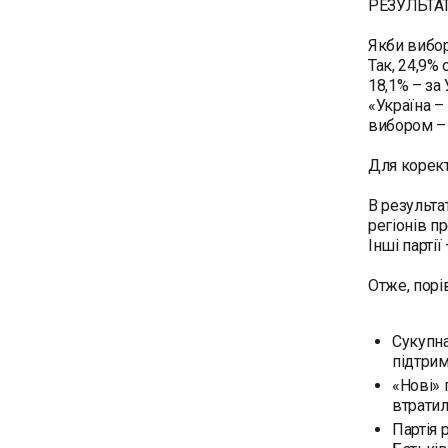
РЕЗУЛЬТАТ
Якби вибор
Так, 24,9% 
18,1% – за
«Україна –
вибором – 
Для корект
В результа
регіонів п
Інші партії
Отже, порі
Сукупна
підтрим
«Нові» 
втратил
Партія 