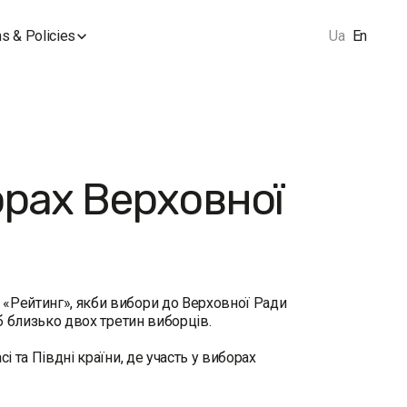
s & Policies
Ua
En
орах Верховної
 «Рейтинг», якби вибори до Верховної Ради
 б близько двох третин виборців.
і та Півдні країни, де участь у виборах