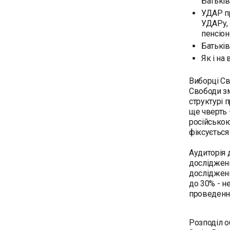
Батьків
УДАР пр
УДАРу, 
пенсіон
Батьків
Як і на
Виборці Св
Свободи зм
структурі 
ще чверть 
російською
фіксується 
Аудиторія 
дослідженн
дослідженн
до 30% - н
проведення
Розподіл о