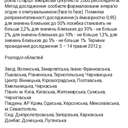
років і старші. Вибіркова сукупність: 2000 респондентів.
Метод дослідження: особисте формалізоване інтерв’ю
згідно з опитувальником (face to face). Помилка
репрезентативності дослідження (з ймовірністю 0,95):
для значень близьких до 50% похибка становить не
більше 2,2%, для значень близьких до 30% - не більше
2%, для значень близьких до 10% - не більше 1,3%, для
значень близьких до 5% - не більше 1%. Терміни
проведення дослідження: 5 – 14 травня 2012 р.
Розподіл областей:
Захід: Волинська, Закарпатська, Івано-Франківська,
Львівська, Рівненська, Тернопільська, Чернівецька
Центр: Вінницька, Кіровоградська, Полтавська,
Хмельницька, Черкаська
Північ: м. Київ, Київська, Житомирська, Сумська,
Чернігівська
Південь: АР Крим, Одеська, Херсонська, Миколаївська,
м. Севастополь
Схід: Дніпропетровська, Запорізька, Харківська
Донбас: Донецька, Луганська