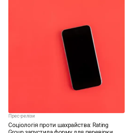
Прес-релізи
Соціологія проти шахрайства: Rating
Group запустила форму для перевірки