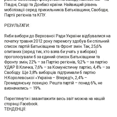
Півдні, Сході та Донбасі країни. Найвищий рівень
мобілізації серед прихильників Батьківщини, Свободи,
Партії регіонів та КПУ.
РЕЗУЛЬТАТИ:
Якби вибори до Верховної Ради України відбувалися на
початку травня 2012 року перемогу здобув би спільний
список партій Батьківщина та Фронт змін. Так, 25,6%
опитаних (серед тих, хто взяв би учать у виборах)
проголосували б за єдиний список Батьківщини та
Фронту змін, 22% – за Партію регіонів, 9,2% – за партію
УДАР В.Кличка, 7,6% – за Комуністичну партію, 4,4% – за
Свободу. Ще 3,8% виборців підтримали б партію
Н.Королевської «Україна – Вперед!», 2,4% –
Громадянську позицію. Решта партій – понад 6%, не
визначились – 19%.
Переглянути і завантажити весь звіт можна на нашій
сторінці Facebook.
ТЕНДЕНЦІЇ: