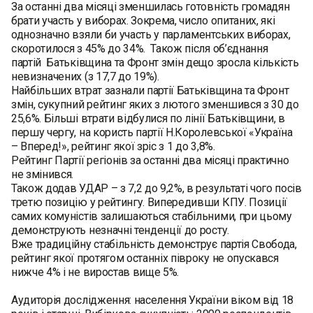
За останні два місяці зменшилась готовність громадян
брати участь у виборах. Зокрема, число опитаних, які
однозначно взяли би участь у парламентських виборах,
скоротилося з 45% до 34%. Також після об’єднання
партій Батьківщина та Фронт змін дещо зросла кількість
невизначених (з 17,7 до 19%).
Найбільших втрат зазнали партії Батьківщина та Фронт
змін, сукупний рейтинг яких з лютого зменшився з 30 до
25,6%. Більші втрати відбулися по лінії Батьківщини, в
першу чергу, на користь партії Н.Королевської «Україна
– Вперед!», рейтинг якої зріс з 1 до 3,8%.
Рейтинг Партії регіонів за останні два місяці практично
не змінився.
Також додав УДАР – з 7,2 до 9,2%, в результаті чого посів
третю позицію у рейтингу. Випередивши КПУ. Позиції
самих комуністів залишаються стабільними, при цьому
демонструють незначні тенденції до росту.
Вже традиційну стабільність демонструє партія Свобода,
рейтинг якої протягом останніх півроку не опускався
нижче 4% і не виростав вище 5%.
Аудиторія дослідження: населення України віком від 18