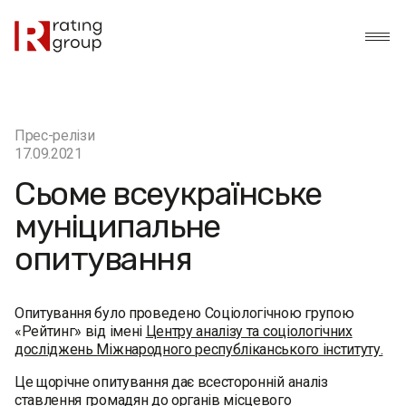
Прес-релізи
17.09.2021
Сьоме всеукраїнське
муніципальне
опитування
Опитування було проведено Соціологічною групою
«Рейтинг» від імені
Центру аналізу та соціологічних
досліджень Міжнародного республіканського інституту.
Це щорічне опитування дає всесторонній аналіз
ставлення громадян до органів місцевого