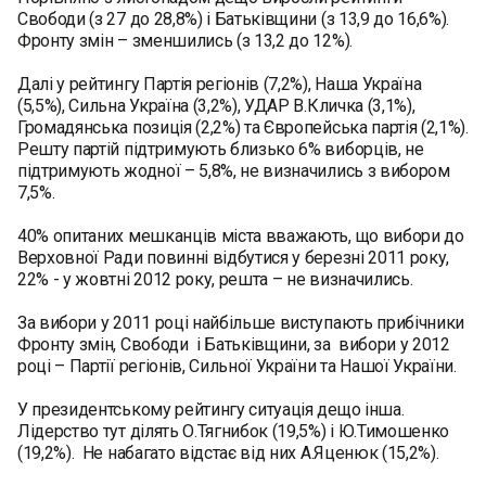
Свободи (з 27 до 28,8%) і Батьківщини (з 13,9 до 16,6%).
Фронту змін – зменшились (з 13,2 до 12%).
Далі у рейтингу Партія регіонів (7,2%), Наша Україна
(5,5%), Сильна Україна (3,2%), УДАР В.Кличка (3,1%),
Громадянська позиція (2,2%) та Європейська партія (2,1%).
Решту партій підтримують близько 6% виборців, не
підтримують жодної – 5,8%, не визначились з вибором
7,5%.
40% опитаних мешканців міста вважають, що вибори до
Верховної Ради повинні відбутися у березні 2011 року,
22% - у жовтні 2012 року, решта – не визначились.
За вибори у 2011 році найбільше виступають прибічники
Фронту змін, Свободи і Батьківщини, за вибори у 2012
році – Партії регіонів, Сильної України та Нашої України.
У президентському рейтингу ситуація дещо інша.
Лідерство тут ділять О.Тягнибок (19,5%) і Ю.Тимошенко
(19,2%). Не набагато відстає від них А.Яценюк (15,2%).