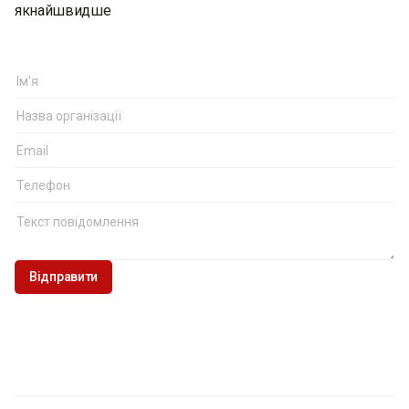
якнайшвидше