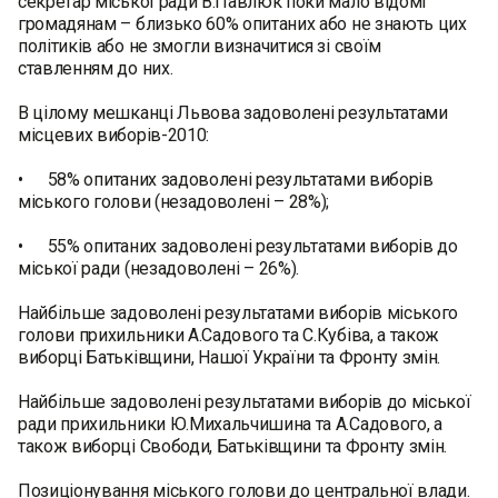
секретар міської ради В.Павлюк поки мало відомі
громадянам – близько 60% опитаних або не знають цих
політиків або не змогли визначитися зі своїм
ставленням до них.
В цілому мешканці Львова задоволені результатами
місцевих виборів-2010:
• 58% опитаних задоволені результатами виборів
міського голови (незадоволені – 28%);
• 55% опитаних задоволені результатами виборів до
міської ради (незадоволені – 26%).
Найбільше задоволені результатами виборів міського
голови прихильники А.Садового та С.Кубіва, а також
виборці Батьківщини, Нашої України та Фронту змін.
Найбільше задоволені результатами виборів до міської
ради прихильники Ю.Михальчишина та А.Садового, а
також виборці Свободи, Батьківщини та Фронту змін.
Позиціонування міського голови до центральної влади.