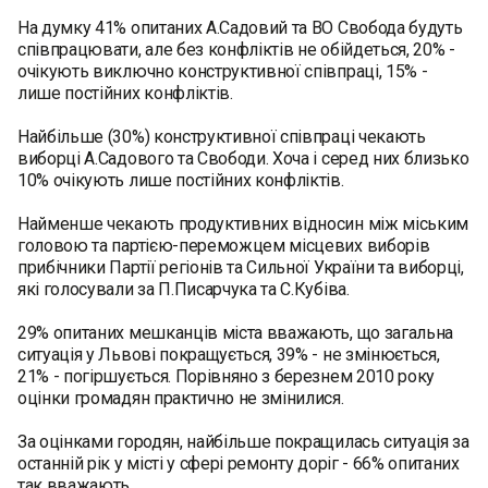
На думку 41% опитаних А.Садовий та ВО Свобода будуть
співпрацювати, але без конфліктів не обійдеться, 20% -
очікують виключно конструктивної співпраці, 15% -
лише постійних конфліктів.
Найбільше (30%) конструктивної співпраці чекають
виборці А.Садового та Свободи. Хоча і серед них близько
10% очікують лише постійних конфліктів.
Найменше чекають продуктивних відносин між міським
головою та партією-переможцем місцевих виборів
прибічники Партії регіонів та Сильної України та виборці,
які голосували за П.Писарчука та С.Кубіва.
29% опитаних мешканців міста вважають, що загальна
ситуація у Львові покращується, 39% - не змінюється,
21% - погіршується. Порівняно з березнем 2010 року
оцінки громадян практично не змінилися.
За оцінками городян, найбільше покращилась ситуація за
останній рік у місті у сфері ремонту доріг - 66% опитаних
так вважають.