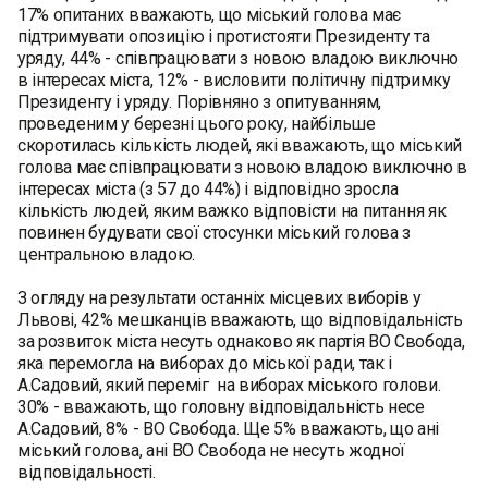
17% опитаних вважають, що міський голова має
підтримувати опозицію і протистояти Президенту та
уряду, 44% - співпрацювати з новою владою виключно
в інтересах міста, 12% - висловити політичну підтримку
Президенту і уряду. Порівняно з опитуванням,
проведеним у березні цього року, найбільше
скоротилась кількість людей, які вважають, що міський
голова має співпрацювати з новою владою виключно в
інтересах міста (з 57 до 44%) і відповідно зросла
кількість людей, яким важко відповісти на питання як
повинен будувати свої стосунки міський голова з
центральною владою.
З огляду на результати останнiх мiсцевих виборiв у
Львовi, 42% мешканців вважають, що вiдповiдальнiсть
за розвиток мiста несуть однаково як партiя ВО Свобода,
яка перемогла на виборах до мiської ради, так і
А.Садовий, який перемiг на виборах мiського голови.
30% - вважають, що головну відповідальність несе
А.Садовий, 8% - ВО Свобода. Ще 5% вважають, що ані
міський голова, ані ВО Свобода не несуть жодної
відповідальності.