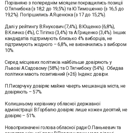
Порівняно з попереднім місяцем покращились позиції
О.Тягнибока (з 18,2 до 19,5%) та Ю.Тимошенко (з 16,5 до
19,2%). Погіршились А.Яценюка (з 17 до 15,2%).
Далі у рейтингу В.Янукович (7,4%), В.Ющенко (6,8%),
В.Кличко (4%), С.Тігіпко (3,4%) та А.Гриценко (3,4%). Інших
кандидатів підтримують близько 4% виборців, не
підтримують жодного – 6,8%, не визначились з вибором
10%.
Серед місцевих політиків найбільше довіряють у
Львові А.Садовому (58%) та О.Тягнибоку (54%). Обидва
політики мають позитивний (+26) Індекс довіри.
П.Писарчуку довіряє майже чверть мешканців міста, не
довіряють – 57%.
Колишньому керівнику обласної державної
адміністрації В.Горбалю довіряє лише кожен десятий, не
довіряє – 51%.
Новопризначені голова обласної ради О.Панькевич та