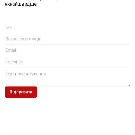
якнайшвидше