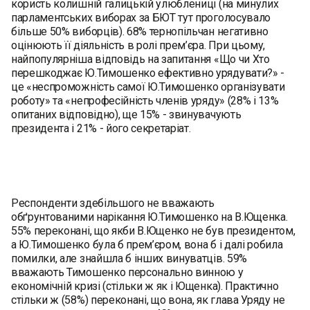
користь колишній галицькій улюблениці (на минулих
парламентських виборах за БЮТ тут проголосувало
більше 50% виборців). 68% тернопільчан негативно
оцінюють її діяльність в ролі прем’єра. При цьому,
найпопулярніша відповідь на запитання «Що чи Хто
перешкоджає Ю.Тимошенко ефективно урядувати?» -
це «неспроможність самої Ю.Тимошенко організувати
роботу» та «непрофесійність членів уряду» (28% і 13%
опитаних відповідно), ще 15% - звинувачують
президента і 21% - його секретаріат.
Респонденти здебільшого не вважають
обґрунтованими нарікання Ю.Тимошенко на В.Ющенка.
55% переконані, що якби В.Ющенко не був президентом,
а Ю.Тимошенко була б прем’єром, вона б і далі робила
помилки, але знайшла б інших винуватців. 59%
вважають Тимошенко персонально винною у
економічній кризі (стільки ж як і Ющенка). Практично
стільки ж (58%) переконані, що вона, як глава Уряду не