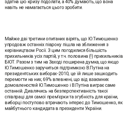
здатна цю кризу подолати, а 40% думають, що вона
навіть не намагається цього зробити.
Майже дві третини опитаних вірять, що Ю.Тимошенко
упродовж останніх півроку пішла на зближення з
керівництвом Росії. З цим погодилися більшість
прихильників усіх партій, у т.ч. половина (!) прихильників
БЮТ. Разом з тим на Заході поширена думка, що якщо
Ю.Тимошенко заручиться підтримкою В.Путіна на
президентських виборах-2010, це їй лише зашкодить
перемогти на них; 69% впевнені, що від взаємних
домовленостей Ю.Тимошенко і В.Путіна виграє саме
останній. Дивлячись на безперспективність такої
співпраці для самої прем’єрки та згубність для країни,
виборці поступово втрачають інтерес до Тимошенко, як
майбутнього кандидата в президенти України.