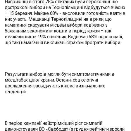
Наприкінці лютого 78% опитаних були переконані, що
дострокові вибори на Тернопільщині відбудуться вчасно
– 15 березня. Майже 68% - висловили готовність взяти в
них участь. Мешканці Тернопільщині не вірили, що
намагання скасувати місцеві вибори пов’язано з
бажанням зекономити кошти в період кризи – так
вважали лише 19% опитаних. Водночас 68% переконані,
що такі намагання викликані страхом програти вибори.
Результати виборів могли бути симптоматичними в
масштабах цілої країни. Останні соціологічні
дослідження засвідчують кілька визначальних
тенденцій.
В період кампанії найстрімкіший ріст симпатій
демонстрували ВО «Свобода» (з грудня рейтинги зросли