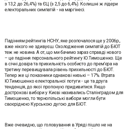
з 13,2 до 26,4%) та ЄЦ (з 2,5 до 6,4%). Колишні ж лідери
електоральних симпатій - на маргінесі.
Падінням рейтингів НСНУ, яке розпочалося ще у 2006р.,
вже нікого не здивуєш. Охолодження симпатій до БЮТ
теж не новина. А от, що ми бачимо зараз справді нового
– це падіння персонального рейтингу Ю.Тимошенко. Ще
в січні довіра та прихильність особисто до прем’єра на
третину перевищувала рівень прихильності до БЮТ.
Тепер же ці показники однакові низькі – 17%. Втрата
Ю.Тимошенко електоральної потуги - це та друга
тенденція, до якої пропоную придивитися. Якщо
дострокові вибори у Києві називались Сталінградом для
Тимошенко, то тернопільські вибори могли бути
своєрідною Курською дугою для БЮТ.
Вже очевидно, що головування в Уряді пішло не на