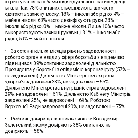
користування засобами індивідуального захисту дещо
впала. Так, 78% опитаних стверджують, що часто
одягають захисну маску, 18% – інколи або рідко, 4% –
майже ніколи. 63% часто дезінфікують руки, 28% –
інколи або рідко, 8% – майже ніколи. Лише 10% часто
використовують захисні рукавиці, 31% – інколи або
рідко, 59% – майже ніколи.
• За останні кілька місяців рівень задоволеності
роботою органів влади у сфері боротьби з епідемією
підвищився. 39% опитаних задоволені діяльністю
Президента у боротьбі з епідемією коронавірусу (57% –
не задоволені). Діяльністю Міністерства охорони
здоров’я задоволені 33%, не задоволені – 65%.
Діяльністю Міністерства внутрішніх справ задоволені
29%, не задоволені – 61%. Діяльністю Кабінету Міністрів
задоволені 25%, не задоволені – 69%. Роботою
Верховної Ради задоволені 20%, не задоволені – 75%.
• Рейтинг довіри до політиків очолює Володимир
Зеленський, якому довіряють 38% опитаних, не
довіряють – 58%.