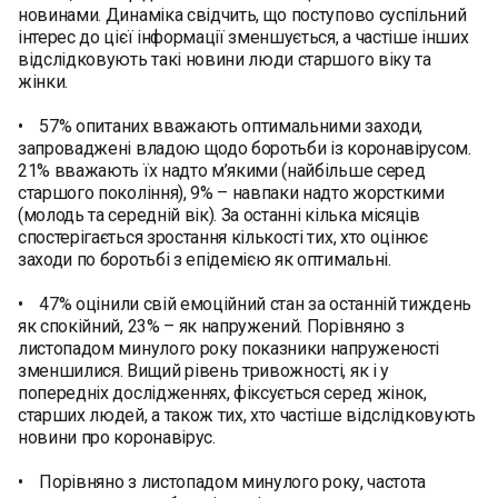
новинами. Динаміка свідчить, що поступово суспільний
інтерес до цієї інформації зменшується, а частіше інших
відслідковують такі новини люди старшого віку та
жінки.
• 57% опитаних вважають оптимальними заходи,
запроваджені владою щодо боротьби із коронавірусом.
21% вважають їх надто м’якими (найбільше серед
старшого покоління), 9% – навпаки надто жорсткими
(молодь та середній вік). За останні кілька місяців
спостерігається зростання кількості тих, хто оцінює
заходи по боротьбі з епідемією як оптимальні.
• 47% оцінили свій емоційний стан за останній тиждень
як спокійний, 23% – як напружений. Порівняно з
листопадом минулого року показники напруженості
зменшилися. Вищий рівень тривожності, як і у
попередніх дослідженнях, фіксується серед жінок,
старших людей, а також тих, хто частіше відслідковують
новини про коронавірус.
• Порівняно з листопадом минулого року, частота