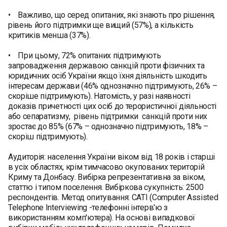
• Важливо, що серед опитаних, які знають про рішення,
рівень його підтримки ще вищий (57%), а кількість
критиків менша (37%).
• При цьому, 72% опитаних підтримують
запровадження державою санкцій проти фізичних та
юридичних осіб України якщо їхня діяльність шкодить
інтересам держави (46% однозначно підтримують, 26% –
скоріше підтримують). Натомість, у разі наявності
доказів причетності цих осіб до терористичної діяльності
або сепаратизму, рівень підтримки санкцій проти них
зростає до 85% (67% – однозначно підтримують, 18% –
скоріш підтримують).
Аудиторія: населення України віком від 18 років і старші
в усіх областях, крім тимчасово окупованих територій
Криму та Донбасу. Вибірка репрезентативна за віком,
статтю і типом поселення. Вибіркова сукупність: 2500
респондентів. Метод опитування: CATI (Computer Assisted
Telephone Interviewing -телефонні інтерв'ю з
використанням комп'ютера). На основі випадкової