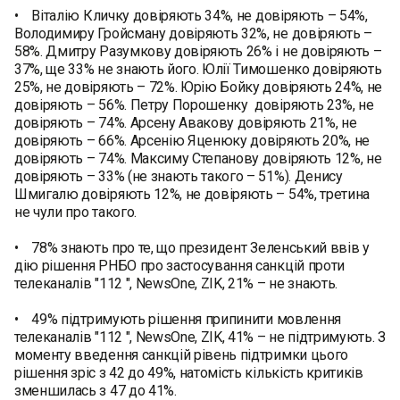
• Віталію Кличку довіряють 34%, не довіряють – 54%,
Володимиру Гройсману довіряють 32%, не довіряють –
58%. Дмитру Разумкову довіряють 26% і не довіряють –
37%, ще 33% не знають його. Юлії Тимошенко довіряють
25%, не довіряють – 72%. Юрію Бойку довіряють 24%, не
довіряють – 56%. Петру Порошенку довіряють 23%, не
довіряють – 74%. Арсену Авакову довіряють 21%, не
довіряють – 66%. Арсенію Яценюку довіряють 20%, не
довіряють – 74%. Максиму Степанову довіряють 12%, не
довіряють – 33% (не знають такого – 51%). Денису
Шмигалю довіряють 12%, не довіряють – 54%, третина
не чули про такого.
• 78% знають про те, що президент Зеленський ввів у
дію рішення РНБО про застосування санкцій проти
телеканалів "112 ", NewsOne, ZIK, 21% – не знають.
• 49% підтримують рішення припинити мовлення
телеканалів "112 ", NewsOne, ZIK, 41% – не підтримують. З
моменту введення санкцій рівень підтримки цього
рішення зріс з 42 до 49%, натомість кількість критиків
зменшилась з 47 до 41%.