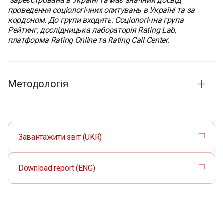
зареєстрована в Україні та має значний досвід
проведення соціологічних опитувань в Україні та за
кордоном. До групи входять: Соціологічна група
Рейтинг, дослідницька лабораторія Rating Lab,
платформа Rating Online та Rating Call Center.
Методологія
Кількісна частина
Терміни проведення:
23 вересня - 7 жовтня 2025 р.
Метод опитування:
CAPI (Computer-Assisted Personal
Завантажити звіт (UKR)
Interview ) – особисті інтерв'ю з використанням
планшета
Розмір вибірки:
400
Download report (ENG)
200 ветеранів
200 працівників ЦНАПів
Якісна частина
У межах якісного етапу було проведено 42 глибинних