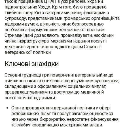
також працівників ЦНАП з усіх регіонів України,
підконтрольних Уряду. Крім того, було проведено
глибинні інтерв’ю з ветеранами війни, фахівцями з
супроводу, представниками громадських організацій та
лідерами думок, діяльність яких безпосередньо
пов’язана з формуванням ветеранської політики.
Отримані дані дозволяють проаналізувати, наскільки
чинна інфраструктура, механізми надання послуг і
державні гарантії відповідають цілям Стратегії
ветеранської політики.
Ключові знахідки
Основні труднощі при поверненні ветеранів війни до
цивільного життя пов’язані з нерозумінням суспільства,
складнощами з оформленням соціальних виплат,
працевлаштуванням та доступом до медичної й
психологічної підтримки.
Стан впровадження державної політики у сфері
ветеранських пільг та послуг загалом оцінюється
низько через бюрократію, недостатнє фінансування
та слабку координацію між органами влади.