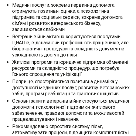
Медичні послуги, зокрема первинна допомога,
отримують позитивні оцінки, а психологічна
підтримка та соціальні сервіси, зокрема допомога
сім’ям і розвиток ветеранського бізнесу,
залишаються слабкими.
Ветерани війни активно користуються послугами
ЦНАПів, відзначаючи професійність працівників, але
бюрократичні процедури та складність документів
ускладнюють доступ до пільг.
Житлові програми та юридична підтримка обмежені
ресурсами та складністю процедур, що потребує
їхнього спрощення та уніфікації.
Попри це, спостерігається позитивна динаміка у
доступності медичних послуг, розвитку ветеранських
хабів, програм реабілітації та грантових ініціатив.
Основні запити ветеранів війни стосуються медичної
допомоги, психологічної підтримки, житлового
забезпечення, правової допомоги та можливостей
працевлаштування і навчання.
Рекомендовано спростити систему пільг,
автоматизувати процеси, підвищити компетентність і