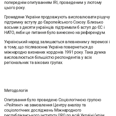
попереднім опитуванням IRI, проведеним у лютому
цього року.
Громадяни України продовжують висловлювати рішучу
підтримку вступу до Європейського Союзу. Близько
восьми з десяти українців підтримали б вступ до ЄС і
НАТО, якби це питання було винесено на референдум.
Український народ залишається впевненим у перемозі і
в тому, що післявоєнна Україна повернеться до
міжнародно визнаних кордонів 1991 року. Така думка
висловлюється більшістю респондентів у всіх
регіональних та вікових групах.
Методологія
Опитування було проведено Соціологічною групою
«Рейтинг» на замовлення Центру аналізу та
соціологічних досліджень Міжнародного
республіканського інституту (IRI) по всій Україні (крім