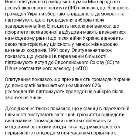
Нове опитування громадської думки Міжнародного
республіканського інституту (IRI) показало, що більшість
громадян України зберігають відданість демократії та
підтримують ідею проведення виборів після
завершення війни. Більшість населення вважає, що
пріоритети післявоєнної відбудови мають визначатися
на місцевому рівні і що після війни Україна відновить
свою територіальну цілісність у межах міжнародно
визнаних кордонів 1991 року. Опитування також
показало, що українці в переважній більшості
підтримують вступ до Європейського Союзу (ЄС) та
Північноатлантичного альянсу (НАТО).
Опитування показало, що прихильність громадян України
до демократії залишається незмінною: 62%
респондентів підтримують проведення виборів після
закінчення війни.
Дослідження також показало, що українці в переважній
більшості виступають за те, щоб пріоритети відбудови
визначалися громадянами шляхом опитувань та
місцевими органами влади. Така підтримка зросла у
порівнянні із попереднім опитуванням порівняно з