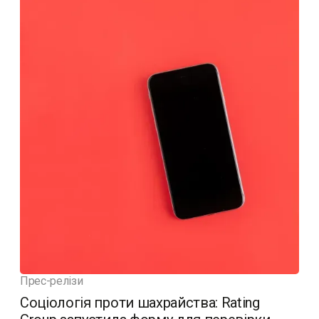
Прес-релізи
Соціологія проти шахрайства: Rating