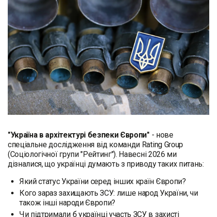
"Україна в архітектурі безпеки Європи"
- нове
спеціальне дослідження від команди Rating Group
(Соціологічної групи "Рейтинг"). Навесні 2026 ми
дізналися, що українці думають з приводу таких питань:
Я‍кий статус України серед інших країн Європи?
Кого зараз захищають ЗСУ: лише народ України, чи
також інші народи Європи?
Чи підтримали б українці участь ЗСУ в захисті