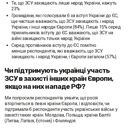
Те, що ЗСУ захищають лише народ України, кажуть
23%.
Громадяни, які голосували б за вступ України до ЄС,
ще частіше вважають, що ЗСУ захищають і народ
України, і інші народи Європи (84%). Лише 15% серед
прихильників вступу до ЄС вважають, що ЗСУ на
війні захищають тільки народ України.
Серед противників вступу до ЄС помітно
менше респондентів, які вважають, що ЗСУ
захищають і народ України, і Європи загалом (57%).
‍Чи підтримують українці участь
ЗСУ в захисті інших країн Європи,
якщо на них нападе РФ?
‍Ми попросили респондентів уявити, що росія
вторгнеться в певні країни Європи, і відповісти, чи
підтримали б респонденти участь українських військ у
захисті таких країн: Молдова, Польща, країни Балтії
(Литва, Латвія, Естонія) і Фінляндія.