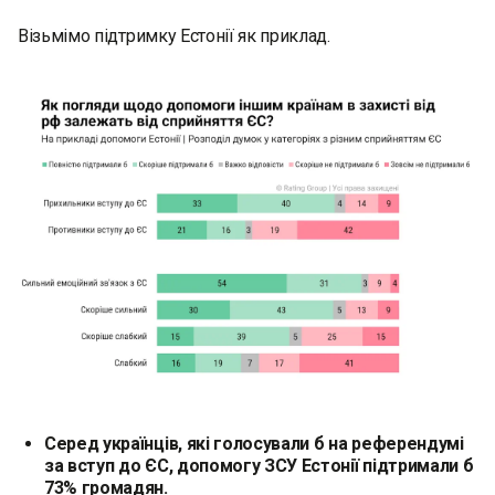
Візьмімо підтримку Естонії як приклад.
Серед українців, які голосували б на референдумі
за вступ до ЄС, допомогу ЗСУ Естонії підтримали б
73% громадян.