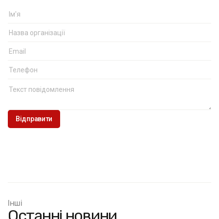
округлення чисел (зокрема й дрібних).
Інші
Останні новини