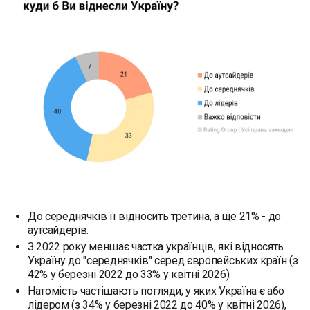
До середнячків її відносить третина, а ще 21% - до
аутсайдерів.
З 2022 року меншає частка українців, які відносять
Україну до "середнячків" серед європейських країн (з
42% у березні 2022 до 33% у квітні 2026).
Натомість частішають погляди, у яких Україна є або
лідером (з 34% у березні 2022 до 40% у квітні 2026),