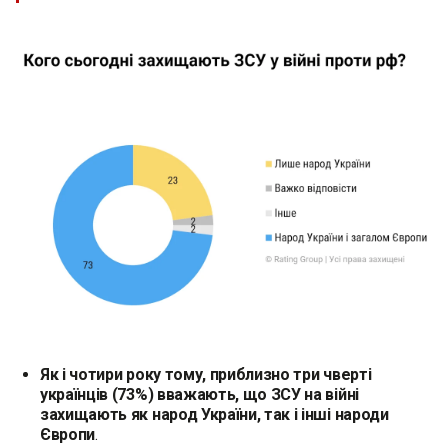
Як і чотири року тому, приблизно три чверті
українців (73%) вважають, що ЗСУ на війні
захищають як народ України, так і інші народи
Європи
.