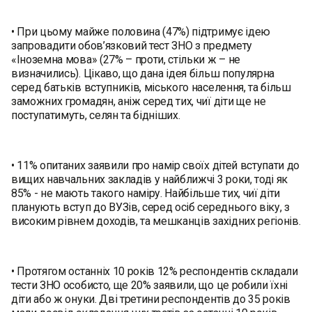
• При цьому майже половина (47%) підтримує ідею
запровадити обов’язковий тест ЗНО з предмету
«Іноземна мова» (27% – проти, стільки ж – не
визначились). Цікаво, що дана ідея більш популярна
серед батьків вступників, міського населення, та більш
заможних громадян, аніж серед тих, чиї діти ще не
поступатимуть, селян та бідніших.
• 11% опитаних заявили про намiр своїх дітей вступати до
вищих навчальних закладів у найближчі 3 роки, тоді як
85% - не мають такого наміру. Найбільше тих, чиї діти
планують вступ до ВУЗів, серед осіб середнього віку, з
високим рівнем доходів, та мешканців західних регіонів.
• Протягом останніх 10 років 12% респондентів складали
тести ЗНО особисто, ще 20% заявили, що це робили їхні
діти або ж онуки. Дві третини респондентів до 35 років