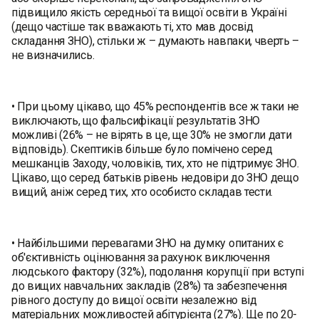
підвищило якість середньої та вищої освіти в Україні
(дещо частіше так вважають ті, хто мав досвід
складання ЗНО), стільки ж – думають навпаки, чверть –
не визначились.
• При цьому цікаво, що 45% респондентів все ж таки не
виключають, що фальсифікації результатів ЗНО
можливі (26% – не вірять в це, ще 30% не змогли дати
відповідь). Скептиків більше було помічено серед
мешканців Заходу, чоловіків, тих, хто не підтримує ЗНО.
Цікаво, що серед батьків рівень недовіри до ЗНО дещо
вищий, аніж серед тих, хто особисто складав тести.
• Найбільшими перевагами ЗНО на думку опитаних є
об'єктивнiсть оцiнювання за рахунок виключення
людського фактору (32%), подолання корупцiї при вступi
до вищих навчальних закладів (28%) та забезпечення
рiвного доступу до вищої освiти незалежно вiд
матерiальних можливостей абітурієнта (27%). Ще по 20-