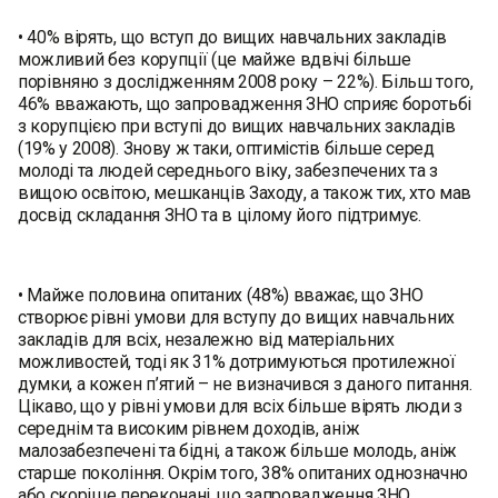
• 40% вірять, що вступ до вищих навчальних закладів
можливий без корупції (це майже вдвічі більше
порівняно з дослідженням 2008 року – 22%). Більш того,
46% вважають, що запровадження ЗНО сприяє боротьбі
з корупцією при вступі до вищих навчальних закладів
(19% у 2008). Знову ж таки, оптимістів більше серед
молоді та людей середнього віку, забезпечених та з
вищою освітою, мешканців Заходу, а також тих, хто мав
досвід складання ЗНО та в цілому його підтримує.
• Майже половина опитаних (48%) вважає, що ЗНО
створює рівні умови для вступу до вищих навчальних
закладів для всіх, незалежно від матеріальних
можливостей, тоді як 31% дотримуються протилежної
думки, а кожен п’ятий – не визначився з даного питання.
Цікаво, що у рівні умови для всіх більше вірять люди з
середнім та високим рівнем доходів, аніж
малозабезпечені та бідні, а також більше молодь, аніж
старше покоління. Окрім того, 38% опитаних однозначно
або скоріше переконані, що запровадження ЗНО