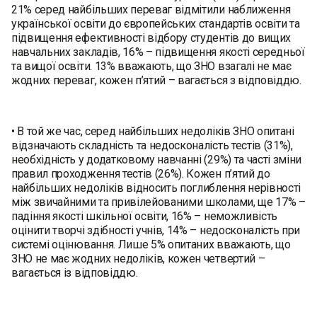
21% серед найбільших переваг відмітили наближення
української освiти до європейських стандартiв освiти та
пiдвищення ефективностi вiдбору студентiв до вищих
навчальних закладів, 16% – пiдвищення якостi середньої
та вищої освiти. 13% вважають, що ЗНО взагалі не має
жодних переваг, кожен п’ятий – вагається з відповіддю.
• В той же час, серед найбільших недоліків ЗНО опитані
відзначають складнiсть та недосконалiсть тестів (31%),
необхiднiсть у додатковому навчанні (29%) та частi змiни
правил проходження тестів (26%). Кожен п’ятий до
найбільших недоліків відносить поглиблення нерiвностi
мiж звичайними та привiлейованими школами, ще 17% –
падiння якостi шкiльної освiти, 16% – неможливiсть
оцiнити творчi здiбностi учнів, 14% – недосконалiсть при
системi оцінювання. Лише 5% опитаних вважають, що
ЗНО не має жодних недоліків, кожен четвертий –
вагається із відповіддю.