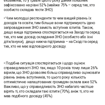
екзаменів, то у травні цього року даний показник
зафіксовано на рівні 52% (майже 75% – серед тих, хто
особисто складав тести ЗНО).
• Чим молодші респонденти та чим вищий рівень їх
доходів та освіти, тим більше вони підтримують ідею
запровадження ЗНО замість вступних іспитів. Також,
дещо вища підтримка спостерігається на Заході та серед
тих, хто має досвід складання ЗНО (особисто або їхні
діти/внуки), дещо нижча підтримка – на Сході та серед
тих, хто не має відповідного досвіду.
• Подібна ситуація спостерігається і щодо оцінок
справедливості ЗНО: так, якщо 10 років тому лише 26%
вірили, що ЗНО дозволяє більш справедливо оцінювати
рівень знань вступників, то цього року кількість
оптимістично налаштованих громадян склала вже 52%.
Важливо, що у справедливість ЗНО набагато частіше
вірять ті, хто складали такі іспити (70%), аніж ті, хто не
мав подібного досвіду (45%).