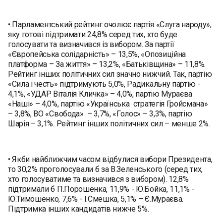
• Парламентський рейтинг очолює партія «Слуга народу»,
яку готові підтримати 24,8% серед тих, хто буде
голосувати та визначився із вибором. За партії
«Європейська солідарність» – 13,5%, «Опозиційна
платформа – За життя» – 13,2%, «Батьківщина» – 11,8%.
Рейтинг інших політичних сил значно нижчий. Так, партію
«Сила і честь» підтримують 5,0%, Радикальну партію -
4,1%, «УДАР Віталія Кличка» – 4,0%, партію Мураєва
«Наші» – 4,0%, партію «Українська стратегія Гройсмана»
– 3,8%, ВО «Свобода» – 3,7%, «Голос» – 3,3%, партію
Шарія – 3,1%. Рейтинг інших політичних сил – менше 2%.
• Якби найближчим часом відбулися вибори Президента,
то 30,2% проголосували б за В.Зеленського (серед тих,
хто голосуватиме та визначився з вибором). 12,8%
підтримали б П.Порошенка, 11,9% - Ю.Бойка, 11,1% -
Ю.Тимошенко, 7,6% - І.Смешка, 5,1% – Є.Мураєва.
Підтримка інших кандидатів нижче 5%.