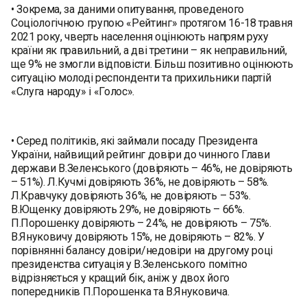
• Зокрема, за даними опитування, проведеного
Соціологічною групою «Рейтинг» протягом 16-18 травня
2021 року, чверть населення оцінюють напрям руху
країни як правильний, а дві третини – як неправильний,
ще 9% не змогли відповісти. Більш позитивно оцінюють
ситуацію молоді респонденти та прихильники партій
«Слуга народу» і «Голос».
• Серед політиків, які займали посаду Президента
України, найвищий рейтинг довіри до чинного Глави
держави В.Зеленського (довіряють – 46%, не довіряють
– 51%). Л.Кучмі довіряють 36%, не довіряють – 58%.
Л.Кравчуку довіряють 36%, не довіряють – 53%.
В.Ющенку довіряють 29%, не довіряють – 66%.
П.Порошенку довіряють – 24%, не довіряють – 75%.
В.Януковичу довіряють 15%, не довіряють – 82%. У
порівнянні балансу довіри/недовіри на другому році
президенства ситуація у В.Зеленського помітно
відрізняється у кращий бік, аніж у двох його
попередників П.Порошенка та В.Януковича.