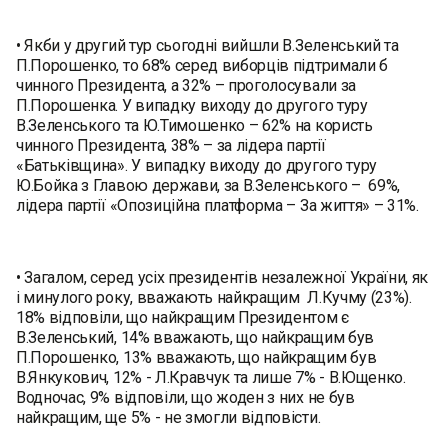
• Якби у другий тур сьогодні вийшли В.Зеленський та
П.Порошенко, то 68% серед виборців підтримали б
чинного Президента, а 32% – проголосували за
П.Порошенка. У випадку виходу до другого туру
В.Зеленського та Ю.Тимошенко – 62% на користь
чинного Президента, 38% – за лідера партії
«Батьківщина». У випадку виходу до другого туру
Ю.Бойка з Главою держави, за В.Зеленського – 69%,
лідера партії «Опозиційна платформа – За життя» – 31%.
• Загалом, серед усіх президентів незалежної України, як
і минулого року, вважають найкращим Л.Кучму (23%).
18% відповіли, що найкращим Президентом є
В.Зеленський, 14% вважають, що найкращим був
П.Порошенко, 13% вважають, що найкращим був
В.Янкукович, 12% - Л.Кравчук та лише 7% - В.Ющенко.
Водночас, 9% відповіли, що жоден з них не був
найкращим, ще 5% - не змогли відповісти.