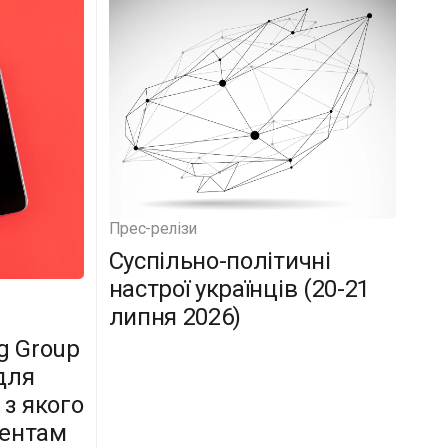
Прес-релізи
Суспільно-політичні
настрої українців (20-21
липня 2026)
g Group
для
 з якого
дентам