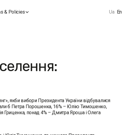
s & Policies
Ua
En
аселення:
инг», якби вибори Президента України відбувалися
имали б Петра Порошенка, 16% – Юлію Тимошенко,
ія Гриценка, понад 4% – Дмитра Яроша і Олега