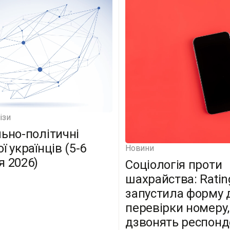
ізи
льно-політичні
ї українців (5-6
Новини
я 2026)
Соціологія проти
шахрайства: Ratin
запустила форму 
перевірки номеру,
дзвонять респон