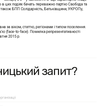
 в цих подіях бачать переважно партію Свобода та
 а також БПП Солідарність, Батьківщини, УКРОПу,
вна за віком, статтю, регіонами і типом поселення.
’ю (face-to-face). Помилка репрезентативності
втня 2015 р.
ницький запит?