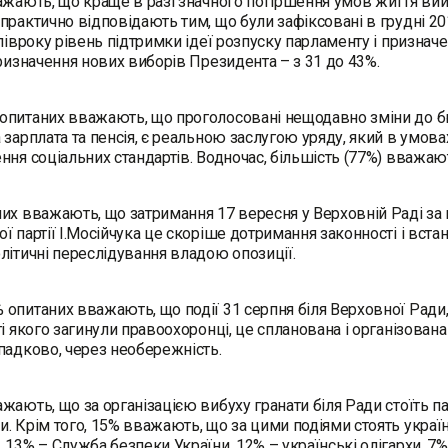
ажають, що краще в разі значного погіршення умов життя вий
практично відповідають тим, що були зафіксовані в грудні 201
 півроку рівень підтримки ідеї розпуску парламенту і признач
призначення нових виборів Президента – з 31 до 43%.
питаних вважають, що проголосовані нещодавно зміни до бю
 зарплата та пенсія, є реальною заслугою уряду, який в умова
ння соціальних стандартів. Водночас, більшість (77%) вважа
их вважають, що затримання 17 вересня у Верховній Раді за 
ї партії І.Мосійчука це скоріше дотримання законності і вста
літичні переслідування владою опозиції.
опитаних вважають, що події 31 серпня біля Верховної Ради, к
ті якого загинули правоохоронці, це спланована і організован
падково, через необережність.
жають, що за організацією вибуху гранати біля Ради стоїть па
. Крім того, 15% вважають, що за цими подіями стоять українсь
 13% – Служба безпеки України, 12% – українські олігархи, 7%