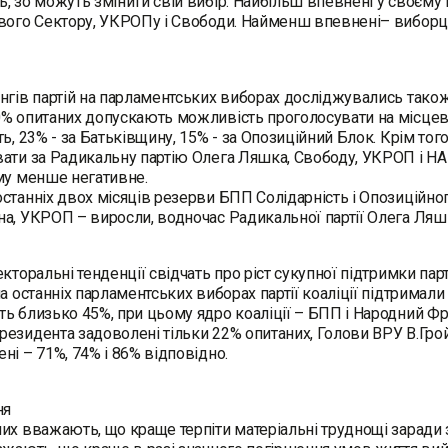
, зо можуть змінити свій вибір. Найбільш впевнені у своєму 
вого Сектору, УКРОПу і Свободи. Найменш впевнені– виборці
нгів партій на парламентських виборах досліджувались також 
% опитаних допускають можливість проголосувати на місцеви
ть, 23% - за Батьківщину, 15% - за Опозиційний Блок. Крім т
ати за Радикальну партію Олега Ляшка, Свободу, УКРОП і НА
му менше негативне.
станніх двох місяців резерви БПП Солідарність і Опозиційног
а, УКРОП – виросли, водночас Радикальної партії Олега Ля
екторальні тенденції свідчать про ріст сукупної підтримки парт
на останніх парламентських виборах партії коаліції підтримали 
ь близько 45%, при цьому ядро коаліції – БПП і Народний Фро
езидента задоволені тільки 22% опитаних, Голови ВРУ В.Грой
ні – 71%, 74% і 86% відповідно.
ня
их вважають, що краще терпіти матеріальні труднощі заради з