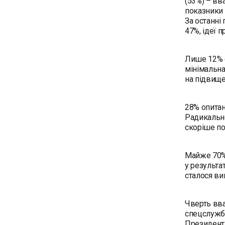
(53%) – вв
показники 
За останні
47%, ідеї 
Лише 12% о
мінімальна
на підвище
28% опитан
Радикально
скоріше по
Майже 70% 
у результа
сталося ви
Чверть вва
спецслужби
Президент,