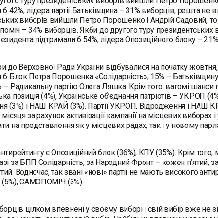
угого туру президентських виборів вийшли Петро Порошенко
 б 42%, лідера партії Батьківщина – 31% виборців, решта не 
ьких виборів вийшли Петро Порошенко і Андрій Садовий, то 
опоміч – 34% виборців. Якби до другого туру президентських
езидента підтримали б 54%, лідера Опозиційного блоку – 21%
и до Верховної Ради України відбувалися на початку жовтня, 
 б Блок Петра Порошенка «Солідарність», 15% – Батьківщину,
 – Радикальну партію Олега Ляшка. Крім того, вагомі шанси 
ка позиція (4%), Українське об’єднання патріотів – УКРОП (4%)
я (3%) і НАШ КРАЙ (3%). Партії УКРОП, Відродження і НАШ К
 місяця за рахунок активізації кампанії на місцевих виборах
ти на представлення як у місцевих радах, так і у новому парл
нтирейтингу є Опозиційний блок (36%), КПУ (35%). Крім того
зі за БПП Солідарність, за Народний Фронт – кожен п’ятий, з
ий. Водночас, так звані «нові» партії не мають високого анти
(5%), САМОПОМІЧ (3%).
борців цілком впевнені у своєму виборі і свій вибір вже не з