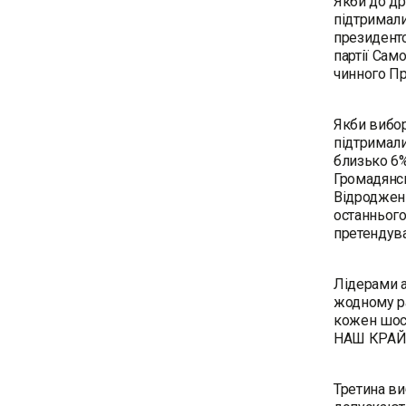
Якби до др
підтримали
президентс
партії Сам
чинного Пр
Якби вибор
підтримали
близько 6%
Громадянсь
Відродженн
останнього
претендува
Лідерами а
жодному ра
кожен шост
НАШ КРАЙ 
Третина ви