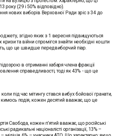
ти на вулицю з протестом. Характерно, що ці
3 року (29 і 50% відповідно).
ення нових виборів Верховної Ради зріс з 34 до
джету, згідно яких з 1 вересня підвищуються
х кризи та війни спромігся знайти необхідні кошти
ють, що це швидше передвиборчий пiар.
підозрою в отриманні хабаря члена фракції
новлення справедливості, тоді як 43% - що це
оли під час мітингу стався вибух бойової гранати,
а кимось подія, кожен десятий вважає, що це
ртія Свобода, кожен п’ятий вважає, що російські
кі радикальні націоналісті організації, 13% –
 – міліція, 6% – учасники АТО. Що характерно: якщо