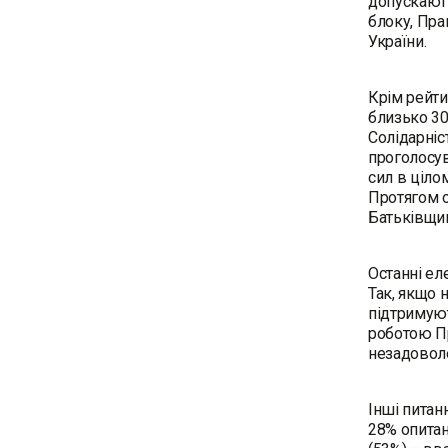
допускають
блоку, Пра
України.
Крім рейти
близько 30
Солідарніс
проголосув
сил в ціло
Протягом о
Батьківщин
Останні ел
Так, якщо 
підтримуют
роботою Пр
незадоволе
Інші питан
28% опитан