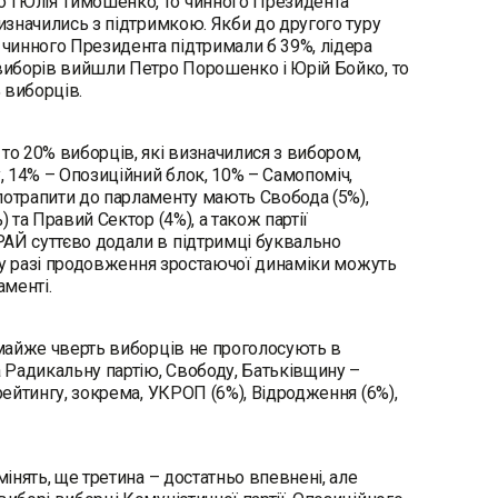
 і Юлія Тимошенко, то чинного Президента
визначились з підтримкою. Якби до другого туру
чинного Президента підтримали б 39%, лідера
 виборів вийшли Петро Порошенко і Юрій Бойко, то
 виборців.
то 20% виборців, які визначилися з вибором,
 14% – Опозиційний блок, 10% – Самопоміч,
потрапити до парламенту мають Свобода (5%),
 та Правий Сектор (4%), а також партії
РАЙ суттєво додали в підтримці буквально
 і у разі продовження зростаючої динаміки можуть
аменті.
, майже чверть виборців не проголосують в
а Радикальну партію, Свободу, Батьківщину –
рейтингу, зокрема, УКРОП (6%), Відродження (6%),
мінять, ще третина – достатньо впевнені, але