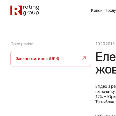
Кейси
Послу
Прес-релізи
19.10.2015
Еле
Завантажити звіт (UKR)
жов
Згідно з р
на початку
12% – Юрія
Тягнибока.