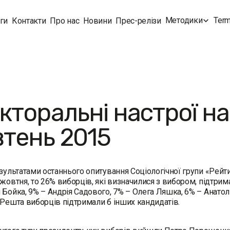
Методики
Term
ги
Контакти
Про нас
Новини
Прес-релізи
кторальні настрої н
тень 2015
езультатами останнього опитування Соціологічної групи «Рейт
 жовтня, то 26% виборців, які визначилися з вибором, підтр
 Бойка, 9% – Андрія Садового, 7% – Олега Ляшка, 6% – Анатол
 Решта виборців підтримали б інших кандидатів.