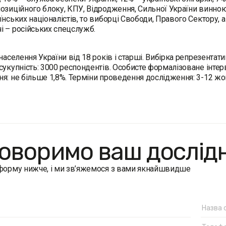
озиційного блоку, КПУ, Відродження, Сильної України винною
їнських націоналістів, то виборці Свободи, Правого Сектору,
 – російських спецслужб.
 населення України від 18 років і старші. Вибірка репрезентати
сукупність: 3000 респондентів. Особисте формалізоване інтерв
я: не більше 1,8%. Терміни проведення дослідження: 3-12 жо
оворимо ваш дослід
 форму нижче, і ми зв’яжемося з вами якнайшвидше