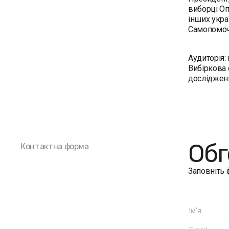
виборці Оп
інших укра
Самопомочі
Аудиторія:
Вибіркова 
дослідженн
Обг
Контактна форма
Заповніть