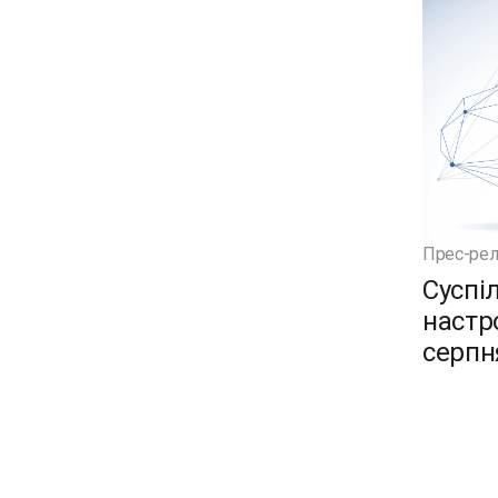
Прес-рел
Суспі
настро
серпн