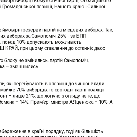
виборі виборці Комуністичної партії, Опозиційного
 Громадянської позиції, Нашого краю і Сильної
ймовірні резерви партій на місцевих виборах. Так,
х виборах за Самопоміч, 25% - за БПП
ого, понад 10% допускають можливість
Ш КРАЙ, при цьому ставлення до останніх двох
о блоку не змінились, партій Самопоміч,
шка – зменшились.
ій, які перебувають в опозиції до чинної влади.
майже 70% виборців, то сьогодні партії коаліції
нт – лише 21%, що логічно з огляду не те, що
смана – 14%, Прем'єр-міністра А.Яценюка – 10%. А
береження в країні порядку, тоді як більшість