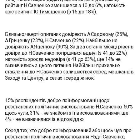
рейтинг Н.Савченко зменшився з 10 до 6%, натомість
зріс рейтинг Ю.Тимошенко (з 15 до 18%).
Близько чверті опитаних довіряють А.Садовому (25%),
А.Гриценку (23%), Н.Савченко (22%). Найбільше не
довіряють А.Яценюку (90%). За два останні місяці рівень
довіри до Н.Савченко погіршився вдвічі (з 41 до 22%),
натомість зросла недовіра (з 41 до 63%), ще 14% не
визначились з цього питання. Найбільш прихильне
ставлення до Н.Савченко залишається серед мешканців
Заходу та Центру, в селах і серед жінок.
15% респондентів добре поінформовані щодо
резонансних політичних висловлювань Н.Савченко, 50%
щось чули, 31% - не знайомі з її висловлюваннями, ще
4% - не визначилися із відповіддю.
Серед тих, хто добре поінформований або щось чув про
резонансні політичні висловлювання Надії Савченко,