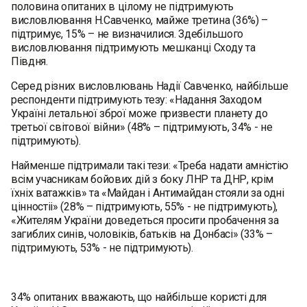
половина опитаних в цілому не підтримують
висловлювання Н.Савченко, майже третина (36%) –
підтримує, 15% – не визначилися. Здебільшого
висловлювання підтримують мешканці Сходу та
Півдня.
Серед різних висловлювань Надії Савченко, найбільше
респонденти підтримують тезу: «Надання Заходом
Україні летальної зброї може призвести планету до
третьої світової війни» (48% – підтримують, 34% - не
підтримують).
Найменше підтримали такі тези: «Треба надати амністію
всім учасникам бойових дій з боку ЛНР та ДНР, крім
їхніх ватажків» та «Майдан і Антимайдан стояли за одні
цінностіі» (28% – підтримують, 55% - не підтримують),
«Жителям України доведеться просити пробачення за
загиблих синів, чоловіків, батьків на Донбасі» (33% –
підтримують, 53% - не підтримують).
34% опитаних вважають, що найбільше користі для