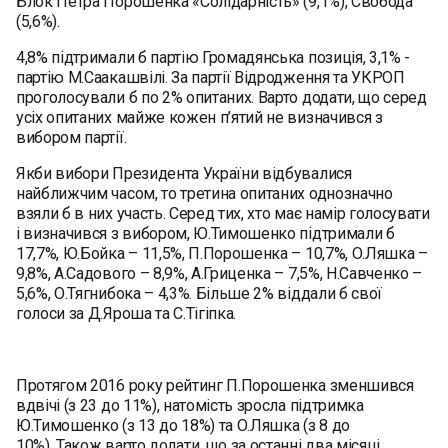
Блок Петра Порошенка «Солідарність» (9,1%), Свобода
(5,6%).
4,8% підтримали б партію Громадянська позиція, 3,1% -
партію М.Саакашвілі. За партії Відродження та УКРОП
проголосували б по 2% опитаних. Варто додати, що серед
усіх опитаних майже кожен п’ятий не визначився з
вибором партії.
Якби вибори Президента України відбувалися
найближчим часом, то третина опитаних однозначно
взяли б в них участь. Серед тих, хто має намір голосувати
і визначився з вибором, Ю.Тимошенко підтримали б
17,7%, Ю.Бойка – 11,5%, П.Порошенка – 10,7%, О.Ляшка –
9,8%, А.Садового – 8,9%, А.Гриценка – 7,5%, Н.Савченко –
5,6%, О.Тягнибока – 4,3%. Більше 2% віддали б свої
голоси за Д.Яроша та С.Тігіпка.
Протягом 2016 року рейтинг П.Порошенка зменшився
вдвічі (з 23 до 11%), натомість зросла підтримка
Ю.Тимошенко (з 13 до 18%) та О.Ляшка (з 8 до
10%). Також варто додати, що за останні два місяці