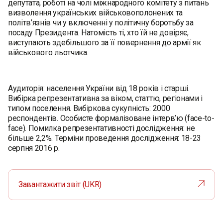
депутата, роботі на чолі міжнародного комітету з питань
визволення українських військовополонених та
політв’язнів чи у включенні у політичну боротьбу за
посаду Президента. Натомість ті, хто їй не довіряє,
виступають здебільшого за її повернення до армії як
військового льотчика.
Аудиторія: населення України від 18 років і старші.
Вибірка репрезентативна за віком, статтю, регіонами і
типом поселення. Вибіркова сукупність: 2000
респондентів. Особисте формалізоване інтерв’ю (face-to-
face). Помилка репрезентативності дослідження: не
більше 2,2%. Терміни проведення дослідження: 18-23
серпня 2016 р.
Завантажити звіт (UKR)