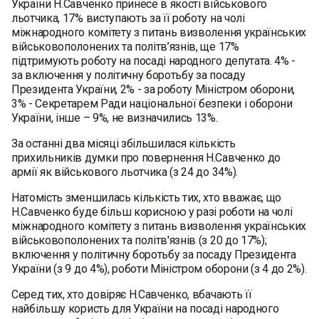
України Н.Савченко принесе в якості військового
льотчика, 17% виступають за її роботу на чолі
міжнародного комітету з питань визволення українських
військовополонених та політв’язнів, ще 17%
підтримують роботу на посаді народного депутата. 4% -
за включення у політичну боротьбу за посаду
Президента України, 2% - за роботу Мiнiстром оборони,
3% - Секретарем Ради національної безпеки i оборони
України, інше – 9%, не визначились 13%.
За останні два місяці збільшилася кількість
прихильників думки про повернення Н.Савченко до
армії як військового льотчика (з 24 до 34%).
Натомість зменшилась кількість тих, хто вважає, що
Н.Савченко буде більш корисною у разі роботи на чолi
мiжнародного комiтету з питань визволення українських
вiйськовополонених та полiтв'язнiв (з 20 до 17%);
включення у полiтичну боротьбу за посаду Президента
України (з 9 до 4%), роботи Міністром оборони (з 4 до 2%).
Серед тих, хто довіряє Н.Савченко, вбачають її
найбільшу користь для України на посаді народного