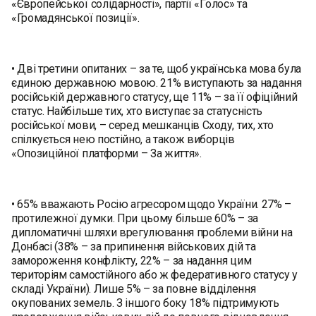
«Європейської солідарності», партії «Голос» та
«Громадянської позиції».
• Дві третини опитаних – за те, щоб українська мова була
єдиною державною мовою. 21% виступають за надання
російській державного статусу, ще 11% – за її офіційний
статус. Найбільше тих, хто виступає за статусність
російської мови, – серед мешканців Сходу, тих, хто
спілкується нею постійно, а також виборців
«Опозиційної платформи – За життя».
• 65% вважають Росію агресором щодо України. 27% –
протилежної думки. При цьому більше 60% – за
дипломатичні шляхи врегулювання проблеми війни на
Донбасі (38% – за припинення військових дій та
замороження конфлікту, 22% – за надання цим
територіям самостійного або ж федеративного статусу у
складі України). Лише 5% – за повне відділення
окупованих земель. З іншого боку 18% підтримують