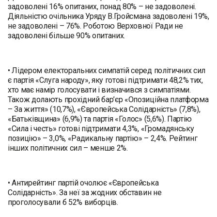
задоволені 16% опитаних, понад 80% – не задоволені.
Діяльністю очільника Уряду В.Гройсмана задоволені 19%,
не задоволені – 76%. Роботою Верховної Ради не
задоволені більше 90% опитаних.
• Лідером електоральних симпатій серед політичних сил
є партія «Слуга народу», яку готові підтримати 48,2% тих,
хто має намір голосувати і визначився з симпатіями.
Також долають прохідний бар’єр «Опозиційна платформа
– За життя» (10,7%), «Європейська Солідарність» (7,8%),
«Батьківщина» (6,9%) та партія «Голос» (5,6%). Партію
«Сила і честь» готові підтримати 4,3%, «Громадянську
позицію» – 3,0%, «Радикальну партію» – 2,4%. Рейтинг
інших політичних сил – менше 2%.
• Антирейтинг партій очолює «Європейська
Солідарність». За неї за жодних обставин не
проголосували б 52% виборців.