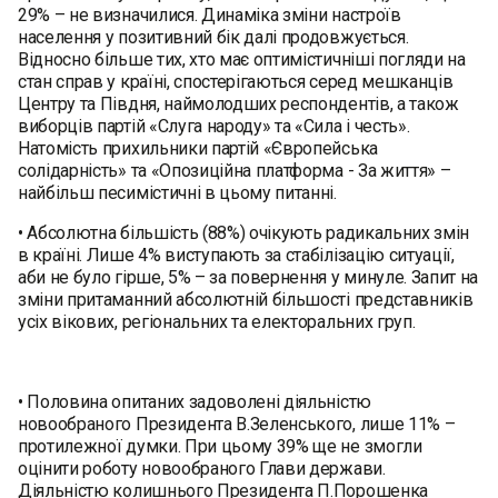
29% – не визначилися. Динаміка зміни настроїв
населення у позитивний бік далі продовжується.
Відносно більше тих, хто має оптимістичніші погляди на
стан справ у країні, спостерігаються серед мешканців
Центру та Півдня, наймолодших респондентів, а також
виборців партій «Слуга народу» та «Сила і честь».
Натомість прихильники партій «Європейська
солідарність» та «Опозиційна платформа - За життя» –
найбільш песимістичні в цьому питанні.
• Абсолютна більшість (88%) очікують радикальних змін
в країні. Лише 4% виступають за стабілізацію ситуації,
аби не було гірше, 5% – за повернення у минуле. Запит на
зміни притаманний абсолютній більшості представників
усіх вікових, регіональних та електоральних груп.
• Половина опитаних задоволені діяльністю
новообраного Президента В.Зеленського, лише 11% –
протилежної думки. При цьому 39% ще не змогли
оцінити роботу новообраного Глави держави.
Діяльністю колишнього Президента П.Порошенка