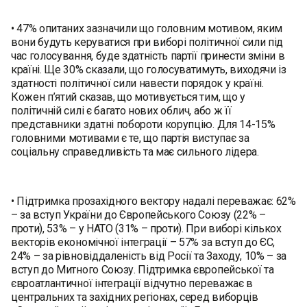
• 47% опитаних зазначили що головним мотивом, яким
вони будуть керуватися при виборі політичної сили під
час голосування, буде здатність партії принести зміни в
країні. Ще 30% сказали, що голосуватимуть, виходячи із
здатності політичної сили навести порядок у країні.
Кожен п’ятий сказав, що мотивується тим, що у
політичній силі є багато нових облич, або ж її
представники здатні побороти корупцію. Для 14-15%
головними мотивами є те, що партія виступає за
соціальну справедливість та має сильного лідера.
• Підтримка прозахідного вектору надалі переважає: 62%
– за вступ України до Європейського Союзу (22% –
проти), 53% – у НАТО (31% – проти). При виборі кількох
векторів економічної інтеграції – 57% за вступ до ЄС,
24% – за рівновіддаленість від Росії та Заходу, 10% – за
вступ до Митного Союзу. Підтримка європейської та
євроатлантичної інтеграції відчутно переважає в
центральних та західних регіонах, серед виборців