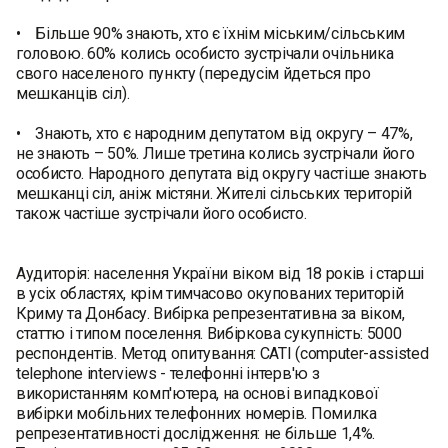
• Більше 90% знають, хто є їхнім міським/сільським
головою. 60% колись особисто зустрічали очільника
свого населеного пункту (передусім йдеться про
мешканців сіл).
• Знають, хто є народним депутатом від округу – 47%,
не знають – 50%. Лише третина колись зустрічали його
особисто. Народного депутата від округу частіше знають
мешканці сіл, аніж містяни. Жителі сільських територій
також частіше зустрічали його особисто.
Аудиторія: населення України віком від 18 років і старші
в усіх областях, крім тимчасово окупованих територій
Криму та Донбасу. Вибірка репрезентативна за віком,
статтю і типом поселення. Вибіркова сукупність: 5000
респондентів. Метод опитування: CATI (computer-assisted
telephone interviews - телефонні інтерв'ю з
використанням комп'ютера, на основі випадкової
вибірки мобільних телефонних номерів. Помилка
репрезентативності дослідження: не більше 1,4%.