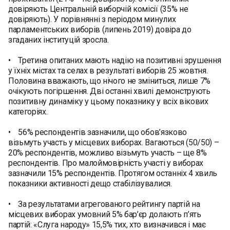
довіряють Центральній виборчій комісії (35% не
довіряють). У порівнянні з періодом минулих
парламентських виборів (липень 2019) довіра до
згаданих інституцій зросла.
• Третина опитаних мають надію на позитивні зрушення
у їхніх містах та селах в результаті виборів 25 жовтня.
Половина вважають, що нічого не зміниться, лише 7%
очікують погіршення. Дві останні хвилі демонструють
позитивну динаміку у цьому показнику у всіх вікових
категоріях.
• 56% респондентів зазначили, що обов’язково
візьмуть участь у місцевих виборах. Вагаються (50/50) –
20% респондентів, можливо візьмуть участь – ще 8%
респондентів. Про малоймовірність участі у виборах
зазначили 15% респондентів. Протягом останніх 4 хвиль
показники активності дещо стабілізувалися.
• За результатами агрегованого рейтингу партій на
місцевих виборах умовний 5% бар’єр долають п’ять
партій: «Слуга народу» 15,5% тих, хто визначився і має