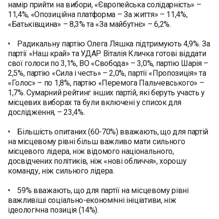
намір прийти на вибори, «Європейська солідарність» –
11,4%, «Опозиційна платформа – За життя» – 11,4%,
«Батьківщина» – 8,3% та «За майбутнє» – 6,2%.
• Радикальну партію Олега Ляшка підтримують 4,9%. За
партії «Наш край» та УДАР Віталія Кличка готові віддати
свої голоси по 3,1%, ВО «Свобода» – 3,0%, партію Шарія –
2,5%, партію «Сила і честь» – 2,0%, партії «Пропозиція» та
«Голос» – по 1,8%, партію «Перемога Пальчевського» –
1,7%. Сумарний рейтинг інших партій, які беруть участь у
місцевих виборах та були включені у список для
дослідження, – 23,4%.
• Більшість опитаних (60-70%) вважають, що для партій
на місцевому рівні більш важливо мати сильного
місцевого лідера, ніж відомого національного,
досвідчених політиків, ніж «нові обличчя», хорошу
команду, ніж сильного лідера.
• 59% вважають, що для партії на місцевому рівні
важливіші соціально-економічні ініціативи, ніж
ідеологічна позиція (14%).