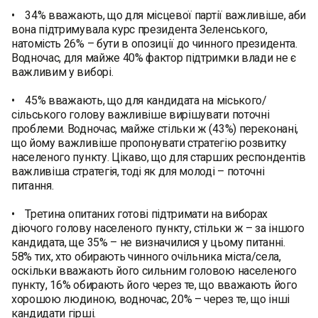
• 34% вважають, що для місцевої партії важливіше, аби
вона підтримувала курс президента Зеленського,
натомість 26% – бути в опозиції до чинного президента.
Водночас, для майже 40% фактор підтримки влади не є
важливим у виборі.
• 45% вважають, що для кандидата на міського/
сільського голову важливіше вирішувати поточні
проблеми. Водночас, майже стільки ж (43%) переконані,
що йому важливіше пропонувати стратегію розвитку
населеного пункту. Цікаво, що для старших респондентів
важливіша стратегія, тоді як для молоді – поточні
питання.
• Третина опитаних готові підтримати на виборах
діючого голову населеного пункту, стільки ж – за іншого
кандидата, ще 35% – не визначилися у цьому питанні.
58% тих, хто обирають чинного очільника міста/села,
оскільки вважають його сильним головою населеного
пункту, 16% обирають його через те, що вважають його
хорошою людиною, водночас, 20% – через те, що інші
кандидати гірші.