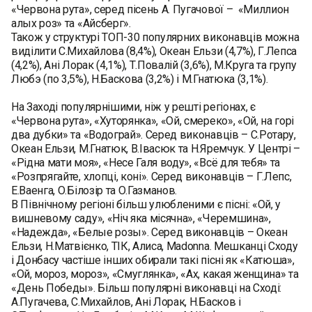
«Червона рута», серед пісень А. Пугачової – «Миллион
алых роз» та «Айсберг».
Також у структурі ТОП-30 популярних виконавців можна
виділити С.Михайлова (8,4%), Океан Ельзи (4,7%), Г.Лепса
(4,2%), Ані Лорак (4,1%), Т.Повалій (3,6%), М.Круга та групу
Любэ (по 3,5%), Н.Баскова (3,2%) і М.Гнатюка (3,1%).
На Заході популярнішими, ніж у решті регіонах, є
«Червона рута», «Хуторянка», «Ой, смереко», «Ой, на горі
два дубки» та «Водограй». Серед виконавців – С.Ротару,
Океан Ельзи, М.Гнатюк, В.Івасюк та Н.Яремчук. У Центрі –
«Рідна мати моя», «Несе Галя воду», «Всё для тебя» та
«Розпрягайте, хлопці, коні». Серед виконавців – Г.Лепс,
Е.Ваенга, О.Білозір та О.Газманов.
В Північному регіоні більш улюбленими є пісні: «Ой, у
вишневому саду», «Ніч яка місячна», «Черемшина»,
«Надежда», «Белые розы». Серед виконавців – Океан
Ельзи, Н.Матвієнко, ТІК, Алиса, Madonna. Мешканці Сходу
і Донбасу частіше інших обирали такі пісні як «Катюша»,
«Ой, мороз, мороз», «Смуглянка», «Ах, какая женщина» та
«День Победы». Більш популярні виконавці на Сході:
А.Пугачева, С.Михайлов, Ані Лорак, Н.Басков і