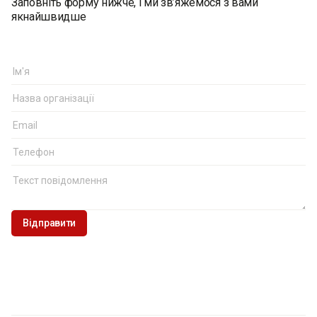
Заповніть форму нижче, і ми зв’яжемося з вами
якнайшвидше