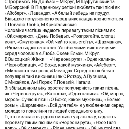
С.Трофимов. На Донбасі – М.Круг, М.Шуфутинский та
М.Боярский. В Південному регіоні люблять такі пісні як
«Айсберг», «Лаванда», «А белый лебедь на пруду».
Більшою популярністю серед виконавців користуються
Т.Повалій, Любэ, М.Кристалинская.
Чоловіки частіше надають перевагу таким пісням як
«Ой,смереко», «День Победы», «Розпрягайте, хлопці,
коні», «Смуглянка», «Ой, чий то кінь стоїть», «Шарманка»,
«Рюмка водки на столе». Улюбленими виконавцями
серед чоловіків є Любэ, Океан Ельзи, М.Круг,
В.Высоцкий. Жінки – «Червона рута», «Одна калина»,
«Чорнобривці», «О Боже, какой мужчина», «Айсберг»,
«Миллион алых роз», «Лаванда». Серед жінок більш
популярні такі виконавці як С.Ротару, А.Пугачева,
С.Михайлов, Ані Лорак, Т.Повалій, Натали.
Зі збільшенням віку зростає популярність таких пісень,
як «Червона рута», «Катюша», «Одна калина», «Ой, мороз,
мороз». Сучасні пісні «О Боже, какой мужчина», «Белые
розы», «Шарманка», «Всё для тебя» є улюбленими серед
молодого покоління та людей середнього віку.
Ті, хто вважають рідною мовою українську, надають
перевагу таким пісням як «Червона рута», «Несе Галя
воду», «Ой, смереко», «Рідна мати моя», «Ой, на горі два