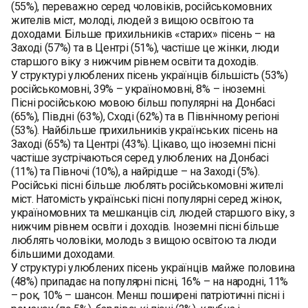
(55%), переважно серед чоловіків, російськомовних
жителів міст, молоді, людей з вищою освітою та
доходами. Більше прихильників «старих» пісень – на
Заході (57%) та в Центрі (51%), частіше це жінки, люди
старшого віку з нижчим рівнем освіти та доходів.
У структурі улюблених пісень українців більшість (53%)
російськомовні, 39% – україномовні, 8% – іноземні.
Пісні російською мовою більш популярні на Донбасі
(65%), Півдні (63%), Сході (62%) та в Північному регіоні
(53%). Найбільше прихильників українських пісень на
Заході (65%) та Центрі (43%). Цікаво, що іноземні пісні
частіше зустрічаються серед улюблених на Донбасі
(11%) та Півночі (10%), а найрідше – на Заході (5%).
Російські пісні більше люблять російськомовні жителі
міст. Натомість українські пісні популярні серед жінок,
україномовних та мешканців сіл, людей старшого віку, з
нижчим рівнем освіти і доходів. Іноземні пісні більше
люблять чоловіки, молодь з вищою освітою та люди
більшими доходами.
У структурі улюблених пісень українців майже половина
(48%) припадає на популярні пісні, 16% – на народні, 11%
– рок, 10% – шансон. Менш поширені патріотичні пісні і