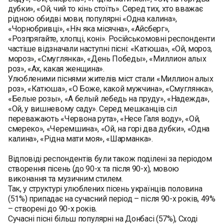
дубки», «Ой, чий то кінь стоїть». Серед тих, хто вважає
рідною обидві мови, популярні «Одна калина»,
«Чорнобривці», «Ніч яка місячна», «Айсберг»,
«Розпрягайте, хлопці, коні». Російськомовні респонденти
частіше відзначали наступні пісні: «Катюша», «Ой, мороз,
мороз», «Смуглянка», «День Победы», «Миллион алых
роз», «Ах, какая женщина».
Улюбленими піснями жителів міст стали «Миллион алых
роз», «Катюша», «О Боже, какой мужчина», «Смуглянка»,
«Белые розы», «А белый лебедь на пруду», «Надежда»,
«Ой, у вишневому саду». Серед мешканців сіл
переважають «Червона рута», «Несе Галя воду», «Ой,
смереко», «Черемшина», «Ой, на горі два дубки», «Одна
калина», «Рідна мати моя», «Шарманка».
Відповіді респондентів були також поділені за періодом
створення пісень (до 90-х та після 90-х), мовою
виконання та музичним стилем.
Так, у структурі улюблених пісень українців половина
(51%) припадає на сучасний період – після 90-х років, 49%
– створені до 90-х років.
Сучасні пісні більш популярні на Донбасі (57%), Сході