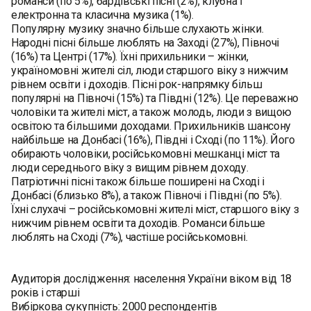
романси (по 5%), бардівські пісні (2%), клубна і
електронна та класична музика (1%).
Популярну музику значно більше слухають жінки.
Народні пісні більше люблять на Заході (27%), Півночі
(16%) та Центрі (17%). Їхні прихильники – жінки,
україномовні жителі сіл, люди старшого віку з нижчим
рівнем освіти і доходів. Пісні рок-напрямку більш
популярні на Півночі (15%) та Півдні (12%). Це переважно
чоловіки та жителі міст, а також молодь, люди з вищою
освітою та більшими доходами. Прихильників шансону
найбільше на Донбасі (16%), Півдні і Сході (по 11%). Його
обирають чоловіки, російськомовні мешканці міст та
люди середнього віку з вищим рівнем доходу.
Патріотичні пісні також більше поширені на Сході і
Донбасі (близько 8%), а також Півночі і Півдні (по 5%).
Їхні слухачі – російськомовні жителі міст, старшого віку з
нижчим рівнем освіти та доходів. Романси більше
люблять на Сході (7%), частіше російськомовні.
Аудиторія дослідження: населення України віком від 18
років і старші
Вибіркова сукупність: 2000 респондентів