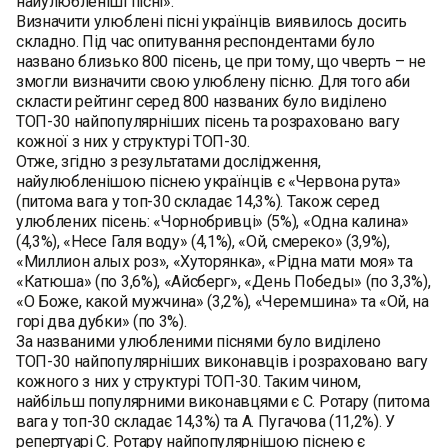
найулюбленіші пісні».
Визначити улюблені пісні українців виявилось досить
складно. Під час опитування респондентами було
названо близько 800 пісень, це при тому, що чверть – не
змогли визначити свою улюблену пісню. Для того аби
скласти рейтинг серед 800 названих було виділено
ТОП-30 найпопулярніших пісень та розраховано вагу
кожної з них у структурі ТОП-30.
Отже, згідно з результатами дослідження,
найулюбленішою піснею українців є «Червона рута»
(питома вага у топ-30 складає 14,3%). Також серед
улюблених пісень: «Чорнобривці» (5%), «Одна калина»
(4,3%), «Несе Галя воду» (4,1%), «Ой, смереко» (3,9%),
«Миллион алых роз», «Хуторянка», «Рідна мати моя» та
«Катюша» (по 3,6%), «Айсберг», «День Победы» (по 3,3%),
«О Боже, какой мужчина» (3,2%), «Черемшина» та «Ой, на
горі два дубки» (по 3%).
За названими улюбленими піснями було виділено
ТОП-30 найпопулярніших виконавців і розраховано вагу
кожного з них у структурі ТОП-30. Таким чином,
найбільш популярними виконавцями є С. Ротару (питома
вага у топ-30 складає 14,3%) та А. Пугачова (11,2%). У
репертуарі С. Ротару найпопулярнішою піснею є