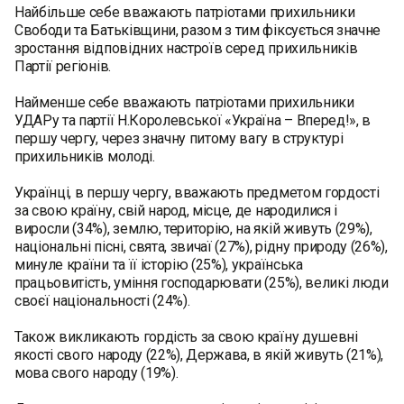
Найбільше себе вважають патріотами прихильники
Свободи та Батьківщини, разом з тим фіксується значне
зростання відповідних настроїв серед прихильників
Партії регіонів.
Найменше себе вважають патріотами прихильники
УДАРу та партії Н.Королевської «Україна – Вперед!», в
першу чергу, через значну питому вагу в структурі
прихильників молоді.
Українці, в першу чергу, вважають предметом гордості
за свою країну, свій народ, місце, де народилися i
виросли (34%), землю, територію, на якій живуть (29%),
національні пiснi, свята, звичаї (27%), рідну природу (26%),
минуле країни та її історію (25%), українська
працьовитість, уміння господарювати (25%), великі люди
своєї національності (24%).
Також викликають гордість за свою країну душевнi
якостi свого народу (22%), Держава, в якiй живуть (21%),
мова свого народу (19%).