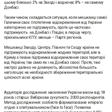
цьому близько 2% на Заході і водночас 8% – на самому
Донбасі.
Таким чином, складається ситуація, коли мешканці самої
Галичини своє гіпотетичне відокремлення від України
категорично не підтримують, проте це частково
підтримують на Донбасі і Півдні, в першу чергу,
прихильники КПУ, менше – Партії регіонів.
Мешканці Заходу, Центру, Півночі та Сходу країни не
підтримують відокремлення жодних територій, але в
Криму є певна підтримка відокремлення своє території
від України, так само як і на Донбасі своєї. Проте, такі
настрої далеко не домінують, абсолютна більшість
наголошує на необхідності збереження територіальної
цілісності всієї країни.
Аудиторія дослідження: населення України віком від 18
років і старші. Вибіркова сукупність: 2000 респондентів.
Метод дослідження: особисте формалізоване інтерв’ю
згідно з опитувальником (face to face). Помилка