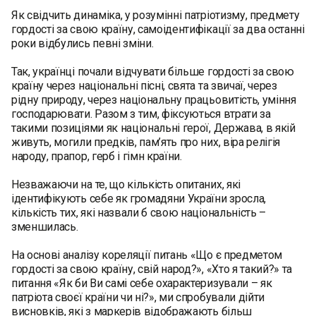
Як свідчить динаміка, у розумінні патріотизму, предмету
гордості за свою країну, самоідентифікації за два останні
роки відбулись певні зміни.
Так, українці почали відчувати більше гордості за свою
країну через національні пісні, свята та звичаї, через
рідну природу, через національну працьовитість, уміння
господарювати. Разом з тим, фіксуються втрати за
такими позиціями як національні герої, Держава, в якій
живуть, могили предків, пам’ять про них, віра релігія
народу, прапор, герб і гімн країни.
Незважаючи на те, що кількість опитаних, які
ідентифікують себе як громадяни України зросла,
кількість тих, які назвали б свою національність –
зменшилась.
На основі аналізу кореляції питань «Що є предметом
гордості за свою країну, свій народ?», «Хто я такий?» та
питання «Як би Ви самі себе охарактеризували – як
патріота своєї країни чи ні?», ми спробували дійти
висновків, які з маркерів відображають більш