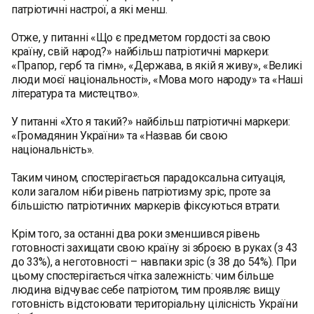
патріотичні настрої, а які менш.
Отже, у питанні «Що є предметом гордості за свою
країну, свій народ?» найбільш патріотичні маркери:
«Прапор, герб та гімн», «Держава, в якій я живу», «Великі
люди моєї національності», «Мова мого народу» та «Наші
література та мистецтво».
У питанні «Хто я такий?» найбільш патріотичні маркери:
«Громадянин України» та «Назвав би свою
національність».
Таким чином, спостерігається парадоксальна ситуація,
коли загалом ніби рівень патріотизму зріс, проте за
більшістю патріотичних маркерів фіксуються втрати.
Крім того, за останні два роки зменшився рівень
готовності захищати свою країну зі зброєю в руках (з 43
до 33%), а неготовності – навпаки зріс (з 38 до 54%). При
цьому спостерігається чітка залежність: чим більше
людина відчуває себе патріотом, тим проявляє вищу
готовність відстоювати територіальну цілісність України