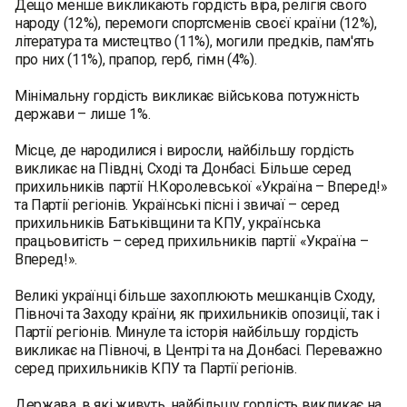
Дещо менше викликають гордість вiра, релiгiя свого
народу (12%), перемоги спортсменів своєї країни (12%),
лiтература та мистецтво (11%), могили предкiв, пам'ять
про них (11%), прапор, герб, гiмн (4%).
Мінімальну гордість викликає військова потужність
держави – лише 1%.
Місце, де народилися i виросли, найбільшу гордість
викликає на Півдні, Сході та Донбасі. Більше серед
прихильників партії Н.Королевської «Україна – Вперед!»
та Партії регіонів. Українські пісні і звичаї – серед
прихильників Батьківщини та КПУ, українська
працьовитість – серед прихильників партії «Україна –
Вперед!».
Великі українці більше захоплюють мешканців Сходу,
Півночі та Заходу країни, як прихильників опозиції, так і
Партії регіонів. Минуле та історія найбільшу гордість
викликає на Півночі, в Центрі та на Донбасі. Переважно
серед прихильників КПУ та Партії регіонів.
Держава, в які живуть, найбільшу гордість викликає на