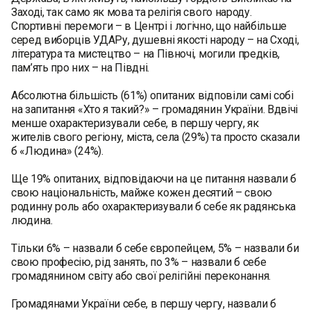
Заході, так само як мова та релігія свого народу.
Спортивні перемоги – в Центрі і логічно, що найбільше
серед виборців УДАРу, душевні якості народу – на Сході,
література та мистецтво – на Півночі, могили предків,
пам’ять про них – на Півдні.
Абсолютна більшість (61%) опитаних відповіли самі собі
на запитання «Хто я такий?» – громадянин України. Вдвічі
менше охарактеризували себе, в першу чергу, як
жителів свого регіону, міста, села (29%) та просто сказали
б «Людина» (24%).
Ще 19% опитаних, відповідаючи на це питання назвали б
свою національність, майже кожен десятий – свою
родинну роль або охарактеризували б себе як радянська
людина.
Тільки 6% – назвали б себе європейцем, 5% – назвали би
свою професію, рід занять, по 3% – назвали б себе
громадянином світу або свої релігійні переконання.
Громадянами України себе, в першу чергу, назвали б