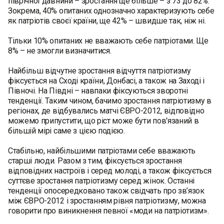
піврічної давнини – зростання ще більше – з 73 до 82%.
Зокрема, 40% опитаних однозначно характеризують себе
як патріотів своєї країни, ще 42% – швидше так, ніж ні.
Тільки 10% опитаних не вважають себе патріотами. Ще
8% – не змогли визначитися.
Найбільш відчутне зростання відчуття патріотизму
фіксується на Сході країни, Донбасі, а також на Заході і
Півночі. На Півдні – навпаки фіксуються зворотні
тенденції. Таким чином, бачимо зростання патріотизму в
регіонах, де відбувались матчі ЄВРО-2012, відповідно
можемо припустити, що ріст може бути пов'язаний в
більшій мірі саме з цією подією.
Стабільно, найбільшими патріотами себе вважають
старші люди. Разом з тим, фіксується зростання
відповідних настроїв і серед молоді, а також фіксується
суттєве зростання патріотизму серед жінок. Останні
тенденції опосередковано також свідчать про зв’язок
між ЄВРО-2012 і зростанням рівня патріотизму, можна
говорити про виникнення певної «моди на патріотизм».