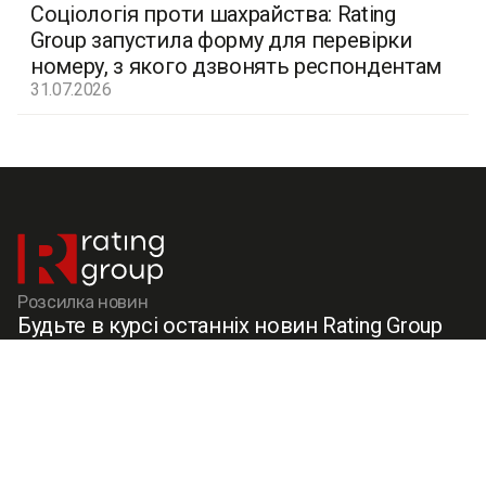
Соціологія проти шахрайства: Rating
Group запустила форму для перевірки
номеру, з якого дзвонять респондентам
31.07.2026
Розсилка новин
Будьте в курсі останніх новин Rating Group
Меню
Соціальні мережі
Кейси
Facebook
Послуги
X (Twitter)
Контакти
Instagram
Про нас
Linkedin