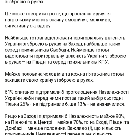
зі зброєю в руках.
Це може говорити про те, що зростання відчуття
патріотизму містить значну емоційну і, можливо,
ситуативну складову.
Найбільше готові відстоювати територіальну цілісність
України зі зброєю в руках на Заході, найбільше таких
серед прихильників Свободи. Найменше готові
відстоювати територіальну цілісність України зі зброєю
в руках – на Півдні та серед прихильників КПУ.
Майже половина чоловіків та кожна п’ята жінка готові
захищати свою країну зі зброєю в руках.
61% опитаних підтримали б проголошення Незалежності
України, якби перед ними постав такий вибір сьогодні.
Тільки 26% - не підтримали б, ще 13% - не визначилися.
Якщо на Заході підтримали б Незалежність майже 90%,
на Півночі та в Центрі – майже 70%, то на Сході, Півдні та
Донбасі – менше половини. Важливо (!), що кількість
прихильників Незалежності перевищує кількість