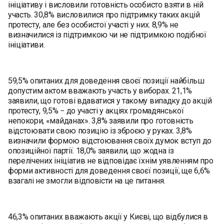
ініціативу і висловили готовність особисто взяти в ній
участь. 30,8% висловилися про підтримку таких акцій
протесту, але без особистої участі у них. 8,9% не
визначилися із підтримкою чи не підтримкою подібної
ініціативи.
59,5% опитаних для доведення своєї позиції найбільш
допустим актом вважають участь у виборах. 21,1%
заявили, що готові вдаватися у такому випадку до акцій
протесту, 9,5% − до участі у акціях громадянської
непокори, «майданах». 3,8% заявили про готовність
відстоювати свою позицію із зброєю у руках. 3,8%
визначили формою відстоювання своїх думок вступ до
опозиційної партії. 18,0% заявили, що жодна із
перелічених ініціатив не відповідає їхнім уявленням про
форми активності для доведення своєї позиції, ще 6,6%
взагалі не змогли відповісти на це питання.
46,3% опитаних вважають акції у Києві, що відбулися в