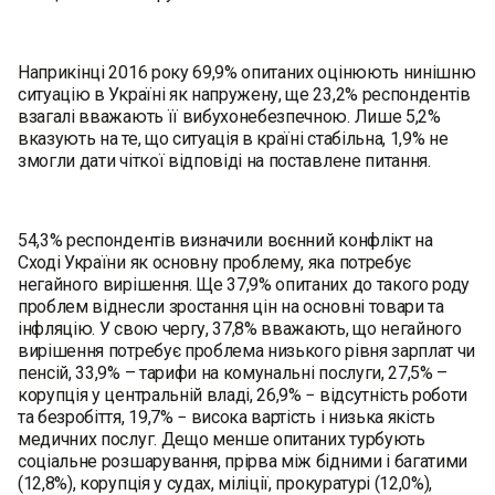
Наприкінці 2016 року 69,9% опитаних оцінюють нинішню
ситуацію в Україні як напружену, ще 23,2% респондентів
взагалі вважають її вибухонебезпечною. Лише 5,2%
вказують на те, що ситуація в країні стабільна, 1,9% не
змогли дати чіткої відповіді на поставлене питання.
54,3% респондентів визначили воєнний конфлікт на
Сході України як основну проблему, яка потребує
негайного вирішення. Ще 37,9% опитаних до такого роду
проблем віднесли зростання цін на основні товари та
інфляцію. У свою чергу, 37,8% вважають, що негайного
вирішення потребує проблема низького рівня зарплат чи
пенсій, 33,9% – тарифи на комунальні послуги, 27,5% –
корупція у центральній владі, 26,9% − відсутність роботи
та безробіття, 19,7% − висока вартість і низька якість
медичних послуг. Дещо менше опитаних турбують
соціальне розшарування, прірва між бідними і багатими
(12,8%), корупція у судах, міліції, прокуратурі (12,0%),