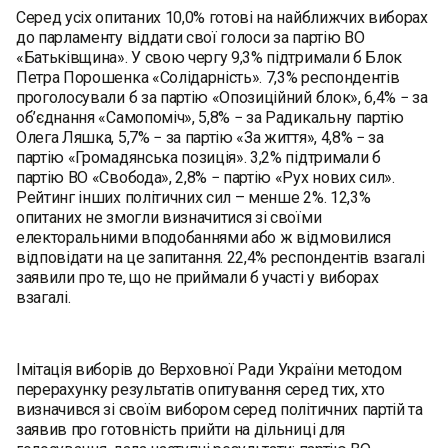
Серед усіх опитаних 10,0% готові на найближчих виборах
до парламенту віддати свої голоси за партію ВО
«Батьківщина». У свою чергу 9,3% підтримали б Блок
Петра Порошенка «Солідарність». 7,3% респондентів
проголосували б за партію «Опозиційний блок», 6,4% − за
об’єднання «Самопоміч», 5,8% − за Радикальну партію
Олега Ляшка, 5,7% − за партію «За життя», 4,8% − за
партію «Громадянська позиція». 3,2% підтримали б
партію ВО «Свобода», 2,8% − партію «Рух нових сил».
Рейтинг інших політичних сил – менше 2%. 12,3%
опитаних не змогли визначитися зі своїми
електоральними вподобаннями або ж відмовилися
відповідати на це запитання. 22,4% респондентів взагалі
заявили про те, що не приймали б участі у виборах
взагалі.
Імітація виборів до Верховної Ради України методом
перерахунку результатів опитування серед тих, хто
визначився зі своїм вибором серед політичних партій та
заявив про готовність прийти на дільниці для