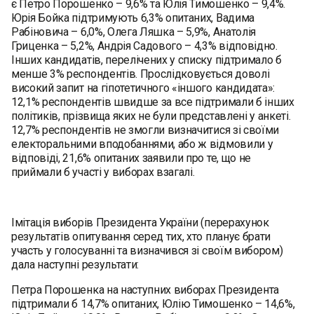
є Петро Порошенко – 9,6% та Юлія Тимошенко – 9,4%.
Юрія Бойка підтримують 6,3% опитаних, Вадима
Рабіновича – 6,0%, Олега Ляшка – 5,9%, Анатолія
Гриценка – 5,2%, Андрія Садового – 4,3% відповідно.
Інших кандидатів, перелічених у списку підтримало б
менше 3% респондентів. Прослідковується доволі
високий запит на гіпотетичного «іншого кандидата»:
12,1% респондентів швидше за все підтримали б інших
політиків, прізвища яких не були представлені у анкеті.
12,7% респондентів не змогли визначитися зі своїми
електоральними вподобаннями, або ж відмовили у
відповіді, 21,6% опитаних заявили про те, що не
приймали б участі у виборах взагалі.
Імітація виборів Президента України (перерахунок
результатів опитування серед тих, хто планує брати
участь у голосуванні та визначився зі своїм вибором)
дала наступні результати:
Петра Порошенка на наступних виборах Президента
підтримали б 14,7% опитаних, Юлію Тимошенко – 14,6%,