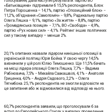
голосування, дала наступні результати: партію ВО
«Батьківщина» підтримали б 15,5% респондентів, Блок
Петра Порошенка – 14,1%, партію «Опозиційний блок» −
11,2%, об’єднання «Самопоміч» − 9,8%, Радикальну партію
Олега Ляшка – 9,1%, партію «За життя» − 8,8%, партію
«Громадянська позиція» − 7,1%, ВО «Свобода» − 4,9%,
партію «Рух нових сил» − 4,1%. Рейтинг інших політичних
сил у такому випадку – менше 2%.
20,1% опитаних назвали лідером нинішньої опозиції в
українській політиці Юрія Бойка. У свою чергу 14,5%
визначили у цій ролі Юлію Тимошенко. Ще 11,5% бачать
на місці лідера опозиції Олега Ляшка, 7,7% − Вадима
Рабіновича, 7,5% − Михайла Саакашвілі, 4,1% − Анатолія
Гриценка, 4,0% − Андрія Садового, 2,2% − Олега
Тягнибока. 25,1% респондентів не змогли відповісти на
це запитання або ж відмовилися від відповіді на нього.
60,7% респондентів заявили, що проголосували б за
вступ до Європейського Союзу у випадку проведення