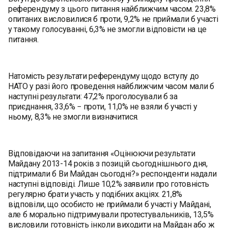
референдуму з цього питання найближчим часом. 23,8%
опитаних висловилися б проти, 9,2% не приймали б участі
у такому голосуванні, 6,3% не змогли відповісти на це
питання.
Натомість результати референдуму щодо вступу до
НАТО у разі його проведення найближчим часом мали б
наступні результати: 47,2% проголосували б за
приєднання, 33,6% − проти, 11,0% не взяли б участі у
ньому, 8,3% не змогли визначитися.
Відповідаючи на запитання «Оцінюючи результати
Майдану 2013-14 років з позицій сьогоднішнього дня,
підтримали б Ви Майдан сьогодні?» респонденти надали
наступні відповіді. Лише 10,2% заявили про готовність
регулярно брати участь у подібних акціях. 21,8%
відповіли, що особисто не приймали б участі у Майдані,
але б морально підтримували протестувальників, 13,5%
висловили готовність інколи виходити на Майдан або ж