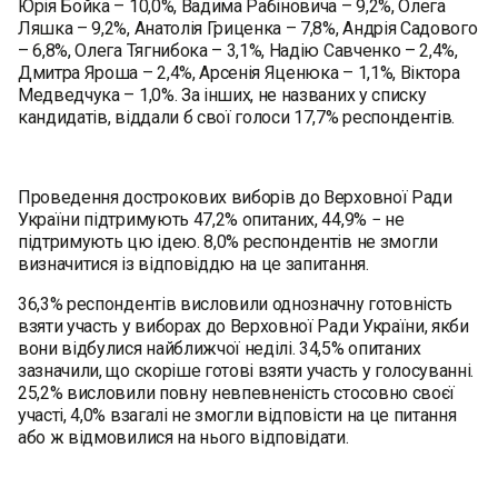
Юрія Бойка – 10,0%, Вадима Рабіновича – 9,2%, Олега
Ляшка – 9,2%, Анатолія Гриценка – 7,8%, Андрія Садового
– 6,8%, Олега Тягнибока – 3,1%, Надію Савченко – 2,4%,
Дмитра Яроша – 2,4%, Арсенія Яценюка – 1,1%, Віктора
Медведчука – 1,0%. За інших, не названих у списку
кандидатів, віддали б свої голоси 17,7% респондентів.
Проведення дострокових виборів до Верховної Ради
України підтримують 47,2% опитаних, 44,9% − не
підтримують цю ідею. 8,0% респондентів не змогли
визначитися із відповіддю на це запитання.
36,3% респондентів висловили однозначну готовність
взяти участь у виборах до Верховної Ради України, якби
вони відбулися найближчої неділі. 34,5% опитаних
зазначили, що скоріше готові взяти участь у голосуванні.
25,2% висловили повну невпевненість стосовно своєї
участі, 4,0% взагалі не змогли відповісти на це питання
або ж відмовилися на нього відповідати.