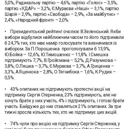
5,0%, Радикальну партію – 4,6%, партію «Голос» – 3,5%,
партію «УДАР» – 3,2%, Є.Мураєва «Наші» – 3,1%, партію
Шарія – 2,9%, партію «Свобода» – 2,9%, «За майбутнє» –
2,4%, «Народний фронт» – 2,0%.
• Президентський рейтинг очолює В.Зеленський. Якби
вибори відбулися найближчим часом то його підтримали
б 24,7% тих, хто має намір голосувати та визначився із
вибором. За П.Порошенка проголосували б 13,9%,
Ю.Бойка – 12,6%, Ю.Тимошенко – 11,8%. І.Смешка
підтримують 7,7%, В.Гройсмана – 5,2%, Д.Разумкова –
3,8%, О.Ляшка – 3,7%, Є.Мураєва – 3,7%, А.Гриценка –
3,3%, А.Яценюка – 2,8%, О.Тягнибока – 1,6%, К.Рудик –
0,5%.
• 43% опитаних не підтримують протестні акції на
підтримку Сергія Стерненка, 23% підтримують, але не
хочуть брати у них участь, 4% і підтримують, і готові брати
участь. Байдуже до них ставляться 21% опитаних. За три
тижні зросла кількість тих, хто не підтримує цих акцій.
• 74% чули про акцію на підтримку Сергія Стерненка, у