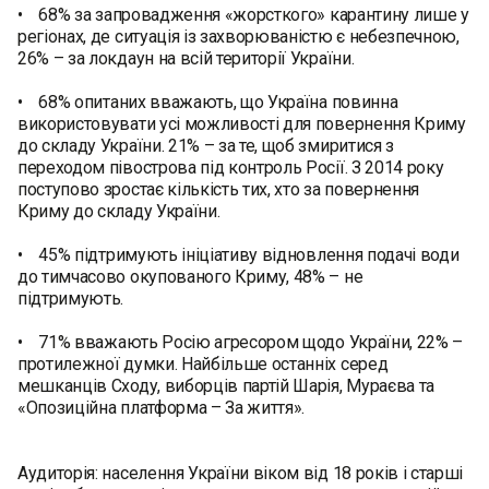
• 68% за запровадження «жорсткого» карантину лише у
регіонах, де ситуація із захворюваністю є небезпечною,
26% – за локдаун на всій території України.
• 68% опитаних вважають, що Україна повинна
використовувати усі можливості для повернення Криму
до складу України. 21% – за те, щоб змиритися з
переходом півострова під контроль Росії. З 2014 року
поступово зростає кількість тих, хто за повернення
Криму до складу України.
• 45% підтримують ініціативу відновлення подачі води
до тимчасово окупованого Криму, 48% – не
підтримують.
• 71% вважають Росію агресором щодо України, 22% –
протилежної думки. Найбільше останніх серед
мешканців Сходу, виборців партій Шарія, Мураєва та
«Опозиційна платформа – За життя».
Аудиторія: населення України віком від 18 років і старші