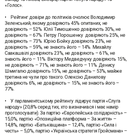
«Голос».
• Рейтинг довіри до політиків очолює Володимир
Зеленський, якому довіряють 45% опитаних, не
довіряють – 52%. Юлії Тимошенко довіряють 30%, не
довіряють – 67%. Петру Порошенку довіряють 25%, не
довіряють – 73%. Юрію Бойку довіряють 23%, не
довіряють – 59%, не знають його – 14%. Михайлу
Саакашвілі довіряють 23%, не довіряють – 61%, не
знають його – 11%. Віктору Медведчуку довіряють 15%,
не довіряють – 71%, не знають його – 11%. Денису
Шмигалю довіряють 15%, не довіряють – 53%, майже
третина не чули про такого. Олексію Данилову
довіряють 6%, не довіряють – 15%, не знають його –
77%.
• У парламентському рейтингу лідирує партія «Слуга
народу» (20,8% серед тих, хто визначився і має намір
проголосувати). За партію «Європейська солідарність» –
15,0%, партію «Опозиційна платформа – За життя» –
14,8%, партію «Батьківщина» – 12,4%, партію «Сила і
честь» – 5,0%, партію «Українська стратегія Гройсмана» –