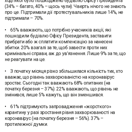
ході якої було пошкоджено будівлю Офісу Президента
(34% – багато, 40% – щось чули). Чверть нічого не знають
про це. Підтримали дії протестувальників лише 14%, не
підтримали – 70%.
• 65% вважають, що потрібно учасників акції, які
пошкодили будівлю Офісу Президента, заставити
прибрати або ж сплатити компенсацію за нанесені
збитки. 20% взагалі за те, щоб завести проти них
кримінальні справи, аж до ув’язнення. Лише 9% за те, що
не реагувати на це.
• З початку місяця різко збільшилася кількість тих, хто
вважає, що рівень захворюваністю на коронавірус
зростає. Сьогодні так вважають 68% опитаних (на
початку березня – 37%). 22% вважають, що рівень не
змінився, лише 5% кажуть, що він зменшився.
• 61% підтримують запровадження «жорсткого»
карантину у разі зростання рівня захворюваності на
коронавірус (на початку березня – 56%). 37% –
протилежної думки.