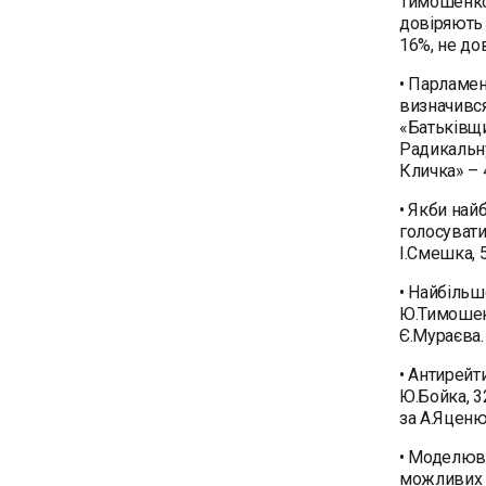
Тимошенко
довіряють 
16%, не до
• Парламен
визначився
«Батьківщи
Радикальну
Кличка» – 
• Якби най
голосувати
І.Смешка, 
• Найбільш
Ю.Тимошенк
Є.Мураєва
• Антирейт
Ю.Бойка, 3
за А.Яценю
• Моделюва
можливих в