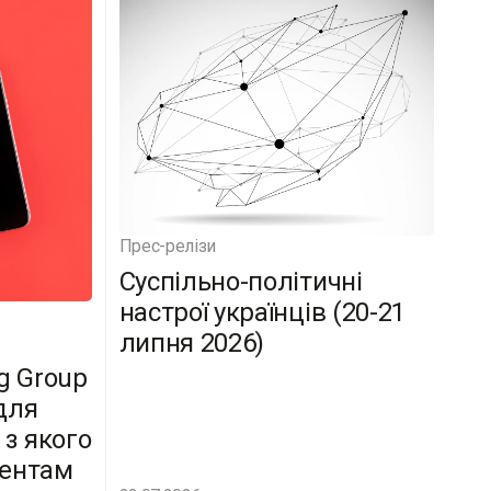
Прес-релізи
Суспільно-політичні
настрої українців (20-21
липня 2026)
g Group
для
 з якого
дентам