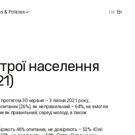
s & Policies
Ua
En
строї населення
21)
протягом 30 червня – 3 липня 2021 року,
питаних (26%), як неправильний – 64%, не змогли
ни як правильний, серед молоді, а також
іряють 46% опитаних, не довіряють – 52%. Юлії