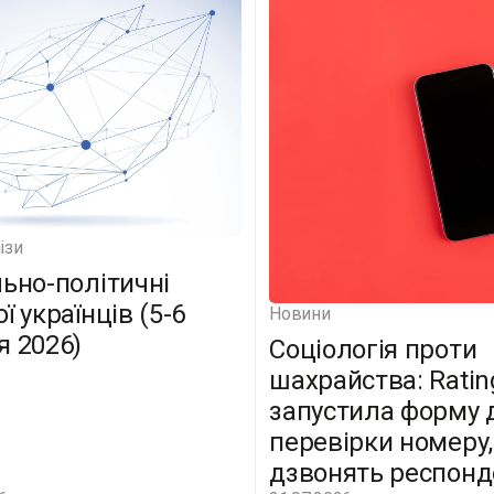
ізи
льно-політичні
ї українців (5-6
Новини
я 2026)
Соціологія проти
шахрайства: Ratin
запустила форму 
перевірки номеру,
дзвонять респон