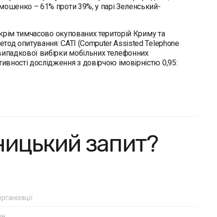
имошенко – 61% проти 39%, у парі Зеленський-
х, крім тимчасово окупованих територій Криму та
етод опитування: CATI (Computer Assisted Telephone
і випадкової вибірки мобільних телефонних
ивності дослідження з довірчою імовірністю 0,95:
ницький запит?