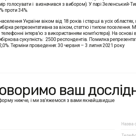
мір голосувати і визначився з вибором). У парі Зеленський-Т
6% проти 34%.
 населення України віком від 18 років і старші в усіх областя
ибірка репрезентативна за віком, статтю і типом поселення. М
 - телефонні інтерв'ю з використанням комп'ютера). На основ
ибіркова сукупність: 2500 респондентів. Помилка репрезентат
2,0%. Терміни проведення: 30 червня – 3 липня 2021 року
оворимо ваш дослід
 форму нижче, і ми зв’яжемося з вами якнайшвидше