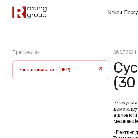
Кейси
Послу
Прес-релізи
06.07.2021
Сус
Завантажити звіт (UKR)
(30
• Результа
демонструю
відповісти
мешканців 
• Рейтинг 