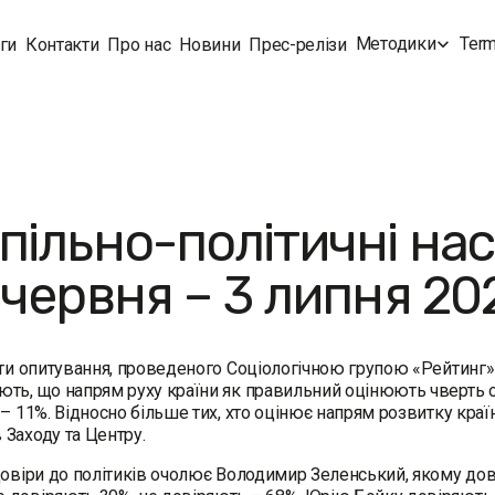
Методики
Term
ги
Контакти
Про нас
Новини
Прес-релізи
пільно-політичні на
 червня – 3 липня 20
ти опитування, проведеного Соціологічною групою «Рейтинг» 
ть, що напрям руху країни як правильний оцінюють чверть о
 – 11%. Відносно більше тих, хто оцінює напрям розвитку краї
Заходу та Центру.
довіри до політиків очолює Володимир Зеленський, якому дов