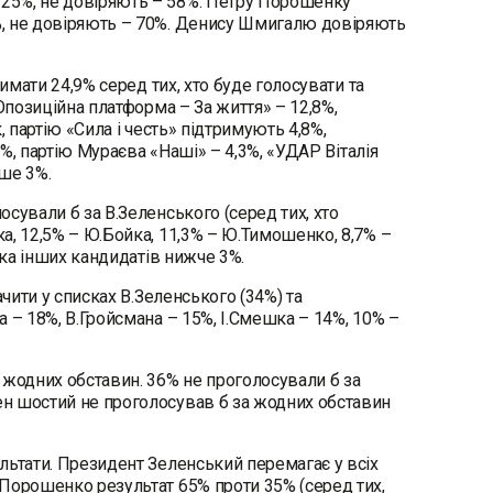
 25%, не довіряють – 58%. Петру Порошенку
%, не довіряють – 70%. Денису Шмигалю довіряють
имати 24,9% серед тих, хто буде голосувати та
Опозиційна платформа – За життя» – 12,8%,
 партію «Сила і честь» підтримують 4,8%,
5%, партію Мураєва «Наші» – 4,3%, «УДАР Віталія
енше 3%.
сували б за В.Зеленського (серед тих, хто
а, 12,5% – Ю.Бойка, 11,3% – Ю.Тимошенко, 8,7% –
имка інших кандидатів нижче 3%.
чити у списках В.Зеленського (34%) та
 – 18%, В.Гройсмана – 15%, І.Смешка – 14%, 10% –
 жодних обставин. 36% не проголосували б за
ен шостий не проголосував б за жодних обставин
льтати. Президент Зеленський перемагає у всіх
-Порошенко результат 65% проти 35% (серед тих,