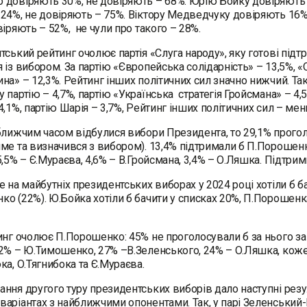
 довіряють 30%, не довіряють – 68%. Юрію Бойку довіряють
24%, не довіряють – 75%. Віктору Медведчуку довіряють 16
віряють – 52%, не чули про такого – 28%.
тський рейтинг очолює партія «Слуга народу», яку готові підтр
 із вибором. За партію «Європейська солідарність» – 13,5%, «
на» – 12,3%. Рейтинг інших політичних сил значно нижчий. Так,
 партію – 4,7%, партію «Українська стратегія Гройсмана» – 4,
4,1%, партію Шарія – 3,7%, Рейтинг інших політичних сил – м
ближчим часом відбулися вибори Президента, то 29,1% проголо
ме та визначився з вибором). 13,4% підтримали б П.Порошенк
5,5% – Є.Мураєва, 4,6% – В.Гройсмана, 3,4% – О.Ляшка. Підтр
е на майбутніх президентських виборах у 2024 році хотіли б ба
о (22%). Ю.Бойка хотіли б бачити у списках 20%, П.Порошенка
.
инг очолює П.Порошенко: 45% не проголосували б за нього за
2% – Ю.Тимошенко, 27% –В.Зеленського, 24% – О.Ляшка, кож
ка, О.Тягнибока та Є.Мураєва.
ння другого туру президентських виборів дало наступні резу
аріантах з найближчими опонентами. Так, у парі Зеленський