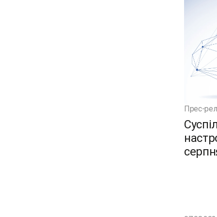
Прес-рел
Суспі
настро
серпн