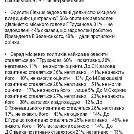
правильний, 41% – як неправильний.
• Одесити більше задоволені діяльністю місцевої
влади, аніж центральної. 56% опитаних задоволені
діяльністю міського голови Г.Труханова, 31% – не
задоволені. 44% сказали, що задоволені роботою
Президента В.Зеленського, 48% – дали протилежні
оцінки.
• Серед місцевих політиків найкраще одесити
ставляться до Г.Труханова: 60% – позитивно, 28% –
негативно, 11% – не змогли оцінити. До С.Ківалова
позитивно ставляться 36%, негативно – 41%, не знають
його – 10%, не змогли оцінити – 13%. До М.Саакашвілі
позитивно ставляться 28%, негативно – 51%, не могли
оцінити – 17%, не знають його – лише 5%. До М.Скорика
позитивно ставляться 27%, негативно – 23%, не знають
його – 38%, вагалися з відповіддю – 12%. До
С.Гриневецького позитивно ставляться 26%, негативно –
17%, не знають його – 43%, не оцінили – 14%. До
Е.Гурвіца позитивно ставляться 25%, негативно – 46%, не
знають його – 16%, вагалися з оцінкою – 14%. До
Д.Співака позитивно ставляться 21%, негативно – 13%,