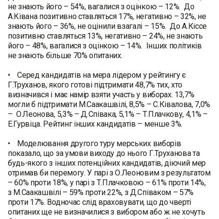
не знають його – 54%, вагалися з оцінкою – 12%. До
А.Ківана позитивно ставляться 17%, негативно – 32%, не
знають його – 36%, не оцінили взагалі – 15%. До А.Кіссе
позитивно ставляться 13%, негативно – 24%, не знають
його – 48%, вагалися з оцінкою – 14%. Інших політиків
не знають більше 70% опитаних.
• Серед кандидатів на мера лідером у рейтингу є
Г.Труханов, якого готові підтримати 48,7% тих, хто
визначився і має намір взяти участь у виборах. 13,7%
могли б підтримати М.Саакашвілі, 8,5% – С.Ківалова, 7,0%
– О.Леонова, 5,3% – Д.Співака, 5,1% – Т.Плачкову, 4,1% –
Е.Гурвіца. Рейтинг інших кандидатів – менше 3%.
• Моделювання другого туру мерських виборів
показало, що за умови виходу до нього Г.Труханова та
будь-якого з інших потенційних кандидатів, діючий мер
отримав би перемогу. У парі з О.Леоновим з результатом
– 60% проти 18%, у парі з Т.Плачковою – 61% проти 14%,
з М.Саакашвілі – 59% проти 22%, з Д.Співаком – 57%
проти 17%. Водночас слід враховувати, що до чверті
опитаних ще не визначилися з вибором або ж не хочуть