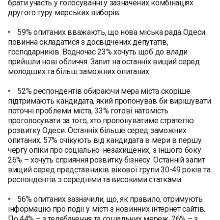
брати участь у голосуванні у зазначених комбінаціях
другого туру мерських виборів.
• 59% опитаних вважають, що нова міська рада Одеси
повинна складатися з досвідчених депутатів,
господарників. Водночас 23% хочуть щоб до влади
прийшли нові обличчя. Запит на останніх вищий серед
молодших та більш заможних опитаних.
• 52% респондентів обираючи мера міста скоріше
підтримають кандидата, який пропонував би вирішувати
поточні проблеми міста, 33% готові натомість
проголосувати за того, хто пропонуватиме стратегію
розвитку Одеси. Останніх більше серед заможних
опитаних. 57% очікують від кандидата в мери в першу
чергу опіки про соціально-незахищених, з іншого боку
26% – хочуть сприяння розвитку бізнесу. Останній запит
вищий серед представників вікової групи 30-49 років та
респондентів з середніми та високими статками.
• 56% опитаних зазначили, що, як правило, отримують
інформацію про події у місті з новинних інтернет сайтів.
По 44% – з телебачення та соціальних мереж. 26% – з