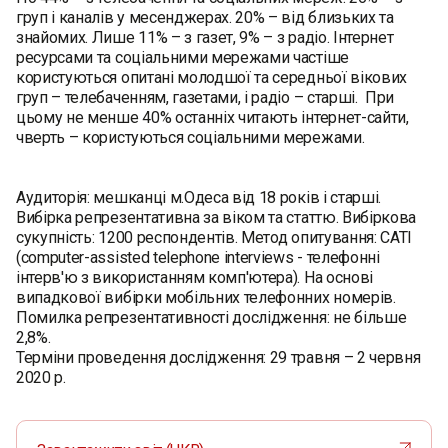
груп і каналів у месенджерах. 20% – від близьких та
знайомих. Лише 11% – з газет, 9% – з радіо. Інтернет
ресурсами та соціальними мережами частіше
користуються опитані молодшої та середньої вікових
груп – телебаченням, газетами, і радіо – старші. При
цьому не менше 40% останніх читають інтернет-сайти,
чверть – користуються соціальними мережами.
Аудиторія: мешканці м.Одеса від 18 років і старші.
Вибірка репрезентативна за віком та статтю. Вибіркова
сукупність: 1200 респондентів. Метод опитування: CATI
(computer-assisted telephone interviews - телефонні
інтерв'ю з використанням комп'ютера). На основі
випадкової вибірки мобільних телефонних номерів.
Помилка репрезентативності дослідження: не більше
2,8%.
Терміни проведення дослідження: 29 травня – 2 червня
2020 р.