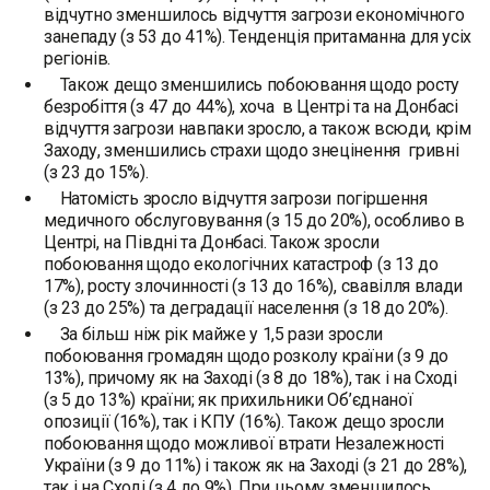
відчутно зменшилось відчуття загрози економічного
занепаду (з 53 до 41%). Тенденція притаманна для усіх
регіонів.
Також дещо зменшились побоювання щодо росту
безробіття (з 47 до 44%), хоча в Центрі та на Донбасі
відчуття загрози навпаки зросло, а також всюди, крім
Заходу, зменшились страхи щодо знецінення гривні
(з 23 до 15%).
Натомість зросло відчуття загрози погіршення
медичного обслуговування (з 15 до 20%), особливо в
Центрі, на Півдні та Донбасі. Також зросли
побоювання щодо екологічних катастроф (з 13 до
17%), росту злочинності (з 13 до 16%), свавілля влади
(з 23 до 25%) та деградації населення (з 18 до 20%).
За більш ніж рік майже у 1,5 рази зросли
побоювання громадян щодо розколу країни (з 9 до
13%), причому як на Заході (з 8 до 18%), так і на Сході
(з 5 до 13%) країни; як прихильники Об’єднаної
опозиції (16%), так і КПУ (16%). Також дещо зросли
побоювання щодо можливої втрати Незалежності
України (з 9 до 11%) і також як на Заході (з 21 до 28%),
так і на Сході (з 4 до 9%). При цьому зменшилось