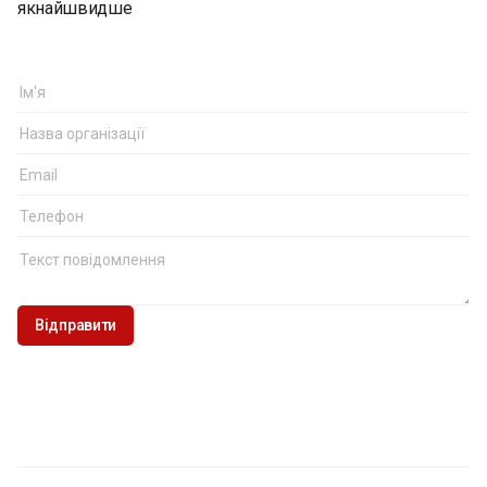
якнайшвидше