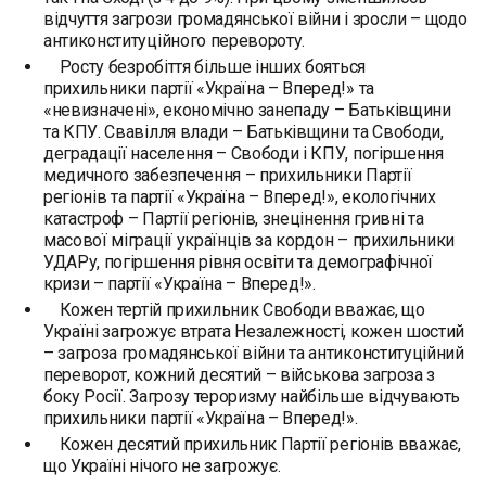
відчуття загрози громадянської війни і зросли – щодо
антиконституційного перевороту.
Росту безробіття більше інших бояться
прихильники партії «Україна – Вперед!» та
«невизначені», економічно занепаду – Батьківщини
та КПУ. Свавілля влади – Батьківщини та Свободи,
деградації населення – Свободи і КПУ, погіршення
медичного забезпечення – прихильники Партії
регіонів та партії «Україна – Вперед!», екологічних
катастроф – Партії регіонів, знецінення гривні та
масової міграції українців за кордон – прихильники
УДАРу, погіршення рівня освіти та демографічної
кризи – партії «Україна – Вперед!».
Кожен тертій прихильник Свободи вважає, що
Україні загрожує втрата Незалежності, кожен шостий
– загроза громадянської війни та антиконституційний
переворот, кожний десятий – військова загроза з
боку Росії. Загрозу тероризму найбільше відчувають
прихильники партії «Україна – Вперед!».
Кожен десятий прихильник Партії регіонів вважає,
що Україні нічого не загрожує.