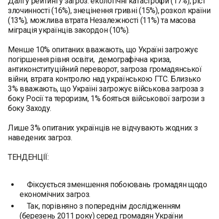
Далі у рейтингу загроз: екологічні катастрофи (17%), ріст
злочинності (16%), знецінення гривні (15%), розкол країни
(13%), можлива втрата Незалежності (11%) та масова
міграція українців закордон (10%).
Менше 10% опитаних вважають, що Україні загрожує
погіршення рівня освіти, демографічна криза,
антиконституційний переворот, загроза громадянської
війни, втрата контролю над українською ГТС. Близько
3% вважають, що Україні загрожує військова загроза з
боку Росії та тероризм, 1% бояться військової загрози з
боку Заходу.
Лише 3% опитаних українців не відчувають жодних з
наведених загроз.
ТЕНДЕНЦІЇ:
Фіксується зменшення побоювань громадян щодо
економічних загроз.
Так, порівняно з попереднім дослідженням
(березень 2011 року) серед громадян України