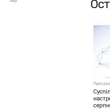
Ост
Інші
Прес-рел
Суспі
настро
серпн