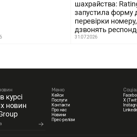
шахрайства: Ratin
запустила форму 
перевірки номеру,
дзвонять респон
6
31.07.2026
новин
Меню
Соціа
в курсі
Кейси
Facebo
Послуги
X (Twit
іх новин
Контакти
Instag
Про нас
Linkedi
 Group
Новини
Прес-релізи