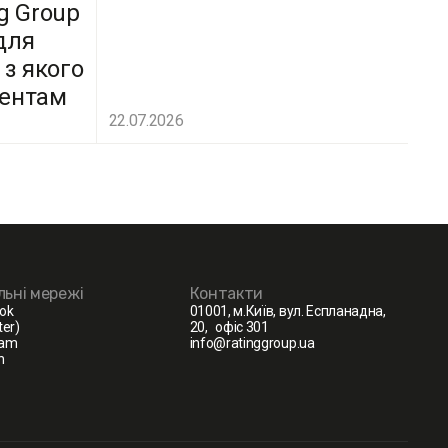
g Group
для
 з якого
дентам
22.07.2026
льні мережі
Контакти
ok
01001, м.Київ, вул. Еспланадна,
ter)
20, офіс 301
ram
info@ratinggroup.ua
n