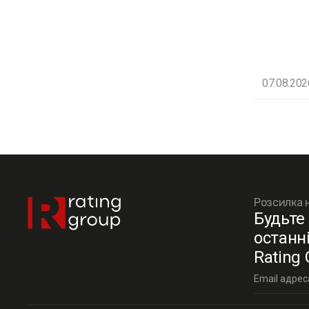
07.08.202
Розсилка 
Будьте 
останн
Rating