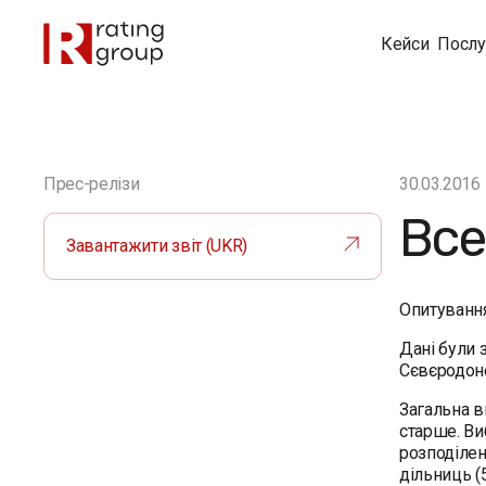
Кейси
Послу
Прес-релізи
30.03.2016
Все
Завантажити звіт (UKR)
Опитуванн
Дані були з
Сєвєродоне
Загальна ви
старше. Ви
розподілен
дільниць (