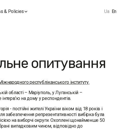
s & Policies
Ua
En
альне опитування
Міжнародного республіканського інституту.
цькій області – Маріуполь, у Луганській –
e інтерв'ю на дому у респондентів.
рія - постійні жителі України віком від 18 років і
 Для забезпечення репрезентативності вибірка була
ісією на виборчі округи. Охоплені щонайменше 50
обрані випадковим чином, відповідно до