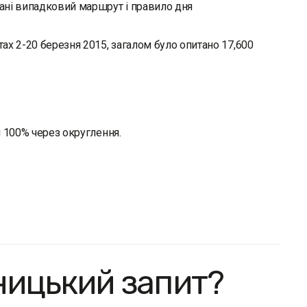
ані випадковий маршрут і правило дня
ах 2-20 березня 2015, загалом було опитано 17,600
и 100% через округлення.
ницький запит?