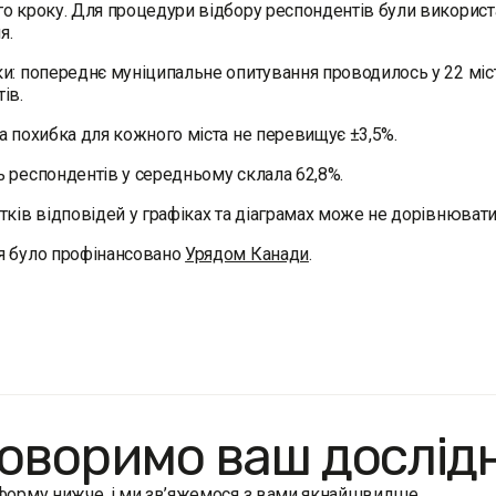
о кроку. Для процедури відбору респондентів були використ
я.
и: попереднє муніципальне опитування проводилось у 22 міст
ів.
а похибка для кожного міста не перевищує ±3,5%.
 респондентів у середньому склала 62,8%.
тків відповідей у графіках та діаграмах може не дорівнюват
я було профінансовано
Урядом Канади
.
оворимо ваш дослід
 форму нижче, і ми зв’яжемося з вами якнайшвидше