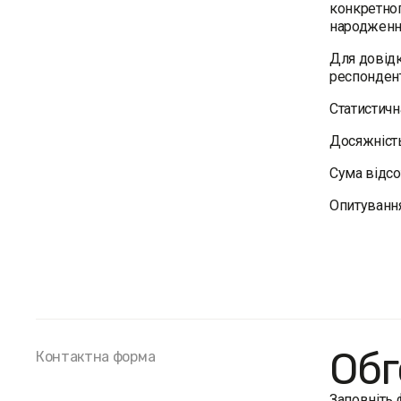
конкретног
народженн
Для довідк
респондент
Статистичн
Досяжність
Сума відсо
Опитуванн
Обг
Контактна форма
Заповніть