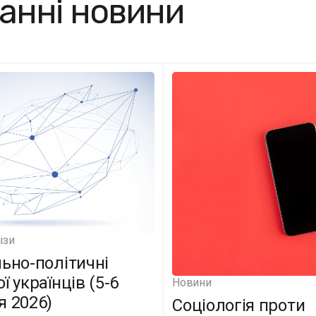
анні новини
ізи
льно-політичні
ї українців (5-6
Новини
я 2026)
Соціологія проти