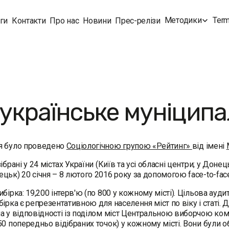
Методики
Term
ги
Контакти
Про нас
Новини
Прес-релізи
українське муніцип
я було проведено
Соціологічною групою «Рейтинг»
від імені
ібрані у 24 містах України (Київ та усі обласні центри; у Доне
цьк) 20 січня – 8 лютого 2016 року за допомогою face-to-fac
бірка: 19,200 інтерв'ю (по 800 у кожному місті). Цільова аудито
бірка є репрезентативною для населення міст по віку і статі.
а у відповідності із поділом міст Центральною виборчою ком
50 попередньо відібраних точок) у кожному місті. Вони були 