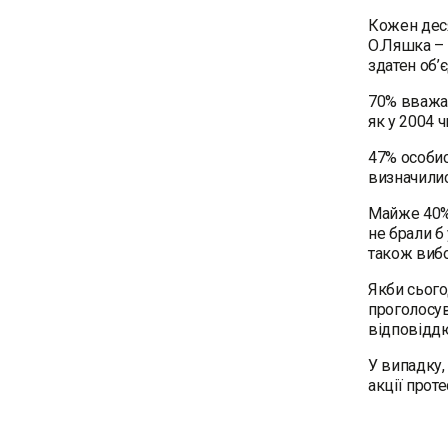
Кожен деся
О.Ляшка – 
здатен об’є
70% вважаю
як у 2004 
47% особис
визначили
Майже 40% 
не брали б
також вибо
Якби сього
проголосув
відповідд
У випадку,
акції прот