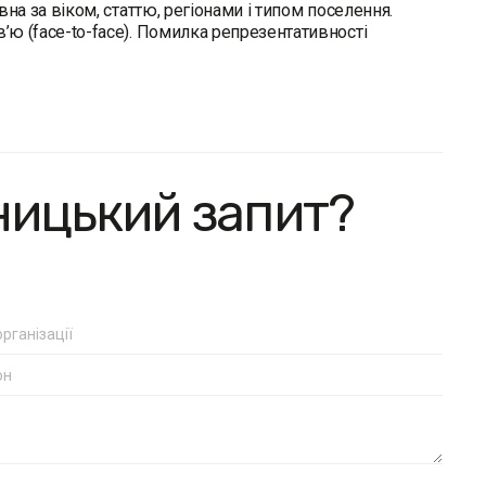
вна за віком, статтю, регіонами і типом поселення.
’ю (face-to-face). Помилка репрезентативності
ницький запит?