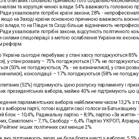
5% опитаних головною причиною того соціально-економічного 
налізм та корупція чинної влади. 54% вважають головною при
Ради ухвалювати потрібні країні закони, 28% - непрофесіонал
якщо на Заході країни основною причиною вважають воєнні ді
ї влади, то на Півдні та Сході більше відзначають непрофесі
Ради ухвалювати потрібні закони, відсутність політичного к
 силами спецоперації з метою ослаблення України як економ
м реформ.
о Україна сьогодні перебуває у стані хаосу погоджуються 85%
я), у стані розвалу – 75% погоджуються (17% не погоджуються,
ся (50% не погоджуються, 7% - не визначилися), у стані роз
значилися), консолідації – 17% погоджуються (58% не погоджу
питаних (52%) підтримують ідею розпуску парламенту і приз
их президентських виборів, майже 40% не підтримують цю ід
ведення парламентських виборів найближчим часом 13,2% з тих,
 з вибором партії, готові віддати свої голоси за Батьківщину.
й блок – 10,4%, Радикальну партію – 8,9%, партію «За життя» 
них, Самопоміч – 7,1%, Свободу – 6,4%. Партію УКРОП, Аграрну
. Рейтинг інших політичних сил менше 2%.
, яку підтримують зараз, не буде брати участі у виборах, 5,5% 