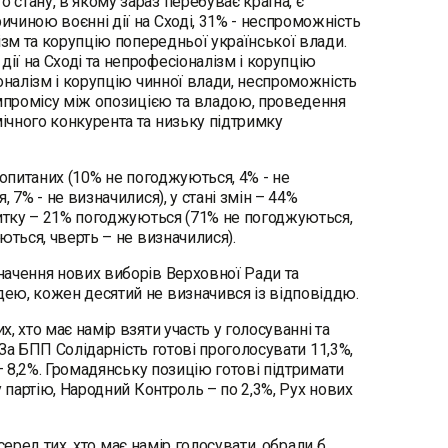
стану, в якому зараз перебуває країна, є
чиною воєнні дії на Сході, 31% - неспроможність
ізм та корупцію попередньої української влади.
ї на Сході та непрофесіоналізм і корупцію
оналізм і корупцію чинної влади, неспроможність
омпромісу між опозицією та владою, проведення
ічного конкурента та низьку підтримку
 опитаних (10% не погоджуються, 4% - не
 7% - не визначилися), у стані змін – 44%
витку – 21% погоджуються (71% не погоджуються,
ються, чверть – не визначилися).
начення нових виборів Верховної Ради та
ею, кожен десятий не визначився із відповіддю.
 хто має намір взяти участь у голосуванні та
 За БПП Солідарність готові проголосувати 11,3%,
– 8,2%. Громадянську позицію готові підтримати
 партію, Народний Контроль – по 2,3%, Рух нових
серед тих, хто має намір голосувати, обрали б