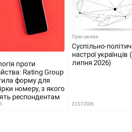
Прес-релізи
Суспільно-політич
настрої українців 
липня 2026)
логія проти
йства: Rating Group
тила форму для
ірки номеру, з якого
ять респондентам
6
22.07.2026