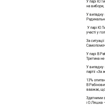
У парі Ю.Т
на вибори,
У випадку 
Радикально
У парі Ю.Т
участі у г
За ситуаці
Самопомочі
У парі В.Р
Третина не
У випадку 
партії «За
13% опитан
В.Рабінови
вважає, що
Здатними з
і О.Ляшка 