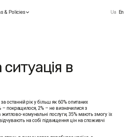
s & Policies
Ua
En
 ситуація в
а останній рік у більш як 60% опитаних
% – покращилося, 2% – не визначилися з
а житлово-комунальні послуги, 35% мають змогу їх
відчувають на собі підвищення цін на споживчі