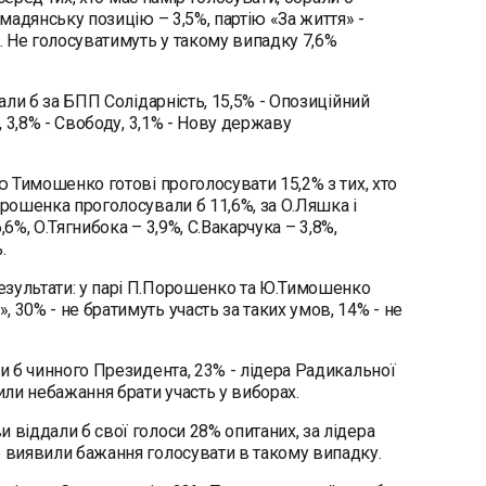
омадянську позицію – 3,5%, партію «За життя» -
%. Не голосуватимуть у такому випадку 7,6%
али б за БПП Солідарність, 15,5% - Опозиційний
, 3,8% - Свободу, 3,1% - Нову державу
ю Тимошенко готові проголосувати 15,2% з тих, хто
орошенка проголосували б 11,6%, за О.Ляшка і
,6%, О.Тягнибока – 3,9%, С.Вакарчука – 3,8%,
%.
езультати: у парі П.Порошенко та Ю.Тимошенко
 30% - не братимуть участь за таких умов, 14% - не
и б чинного Президента, 23% - лідера Радикальної
вили небажання брати участь у виборах.
 віддали б свої голоси 28% опитаних, за лідера
е виявили бажання голосувати в такому випадку.