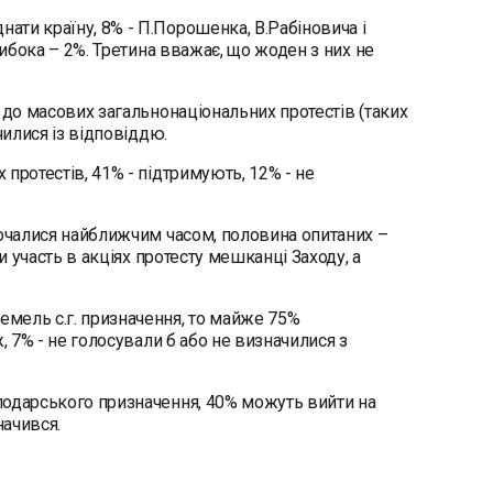
ти країну, 8% - П.Порошенка, В.Рабіновича і
нибока – 2%. Третина вважає, що жоден з них не
 до масових загальнонаціональних протестів (таких
чилися із відповіддю.
протестів, 41% - підтримують, 12% - не
почалися найближчим часом, половина опитаних –
и участь в акціях протесту мешканці Заходу, а
мель с.г. призначення, то майже 75%
, 7% - не голосували б або не визначилися з
подарського призначення, 40% можуть вийти на
начився.