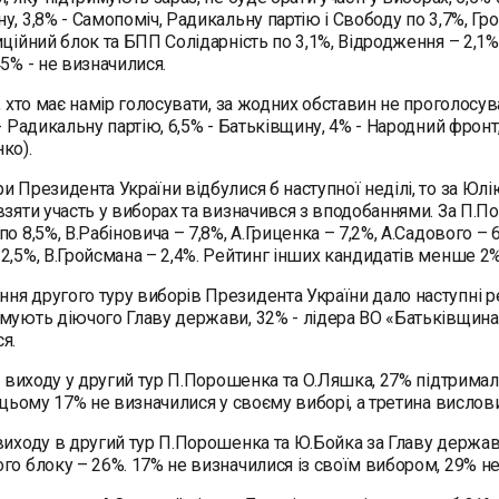
у, 3,8% - Самопоміч, Радикальну партію і Свободу по 3,7%, Гр
иційний блок та БПП Солідарність по 3,1%, Відродження – 2,1
45% - не визначилися.
х, хто має намір голосувати, за жодних обставин не проголосув
 - Радикальну партію, 6,5% - Батьківщину, 4% - Народний фронт
ко).
и Президента України відбулися б наступної неділі, то за Юлі
взяти участь у виборах та визначився з вподобаннями. За П.П
о 8,5%, В.Рабіновича – 7,8%, А.Гриценка – 7,2%, А.Садового – 6
2,5%, В.Гройсмана – 2,4%. Рейтинг інших кандидатів менше 2
я другого туру виборів Президента України дало наступні р
мують діючого Главу держави, 32% - лідера ВО «Батьківщина»,
ся.
ї виходу у другий тур П.Порошенка та О.Ляшка, 27% підтримал
и цьому 17% не визначилися у своєму виборі, а третина висло
иходу в другий тур П.Порошенка та Ю.Бойка за Главу держави
го блоку – 26%. 17% не визначилися із своїм вибором, 29% н