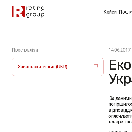
Кейси
Послу
Прес-релізи
14.06.2017
Еко
Завантажити звіт (UKR)
Укр
За даними 
погіршилос
відповіддю
оплачувати
товари і по