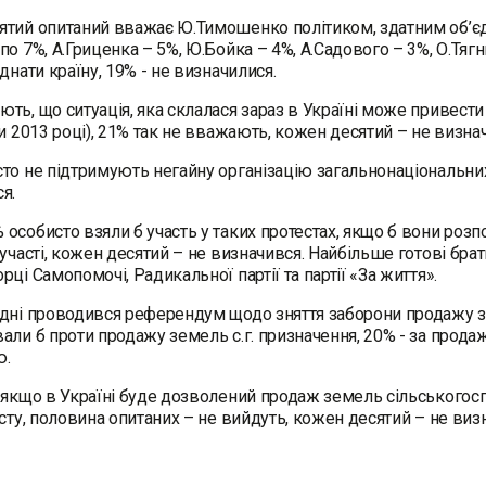
тий опитаний вважає Ю.Тимошенко політиком, здатним об’єдна
по 7%, А.Гриценка – 5%, Ю.Бойка – 4%, А.Садового – 3%, О.Тяг
днати країну, 19% - не визначилися.
ть, що ситуація, яка склалася зараз в Україні може привести
чи 2013 році), 21% так не вважають, кожен десятий – не визна
то не підтримують негайну організацію загальнонаціональних 
ся.
особисто взяли б участь у таких протестах, якщо б вони роз
 участі, кожен десятий – не визначився. Найбільше готові брат
рці Самопомочі, Радикальної партії та партії «За життя».
дні проводився референдум щодо зняття заборони продажу зе
али б проти продажу земель с.г. призначення, 20% - за продаж
ю.
 якщо в Україні буде дозволений продаж земель сільськогос
есту, половина опитаних – не вийдуть, кожен десятий – не виз