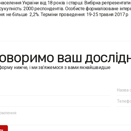
 населення України від 18 років і старші. Вибірка репрезентати
сукупність: 2000 респондентів. Особисте формалізоване інтерв
я: не більше 2,2%. Терміни проведення: 19-25 травня 2017 р
оворимо ваш дослід
 форму нижче, і ми зв’яжемося з вами якнайшвидше