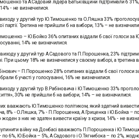
имошенко та А.Садовий лідера Батьківщини підтримали б 31%,
 14% - не визначилися.
виходу у другий тур Ю.Тимошенко та О.Ляшка 33% проголосува
ї партії. Третина не прийшли б на вибори, 13% – не визначили
имошенко – Ю.Бойко 36% опитаних віддали б свої голоси за Ю
олосуванні, 14% не визначилися.
ї виходу у другий тур А.Садового та П.Порошенка, 23% підтрим
. При цьому 18% не визначилися у своєму виборі, а третина 
абінович – П.Порошенко 28% опитаних віддали б свої голоси за
 брали б участі у голосуванні, 16% не визначилися.
виходу у другий тур В.Рабіновича і Ю.Тимошенко 33% проголос
 життя», 30% не прийшли б на вибори, 14% – не визначилися.
их вважають Ю.Тимошенко політиком, який здатний вивести 
ча, 8% - О.Ляшка, 7% - П.Порошенка, А.Гриценка і Ю.Бойка – по
 жоден з них не здатен вивести країну з кризи, 14% - не визн
упинити війну на Донбасі вважають П.Порошенка і Ю.Тимошен
– по 6%, Ю.Бойка – 5%, А.Садового і О.Тягнибока – по 2%, жодно