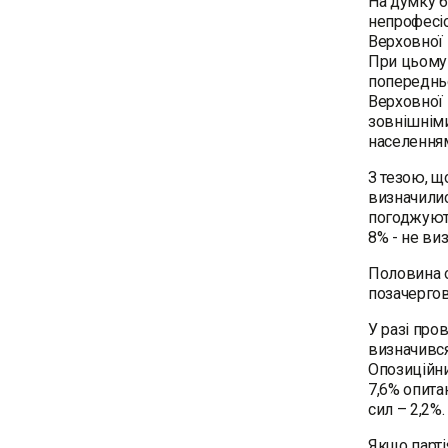
На думку 6
непрофесіо
Верховної 
При цьому 
попередньо
Верховної 
зовнішніми
населення
З тезою, щ
визначилис
погоджують
8% - не ви
Половина о
позачергов
У разі про
визначився
Опозиційни
7,6% опита
сил – 2,2%
Якщо партія