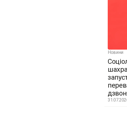
Новини
Соціо
шахра
запус
перев
дзвон
31.07.202