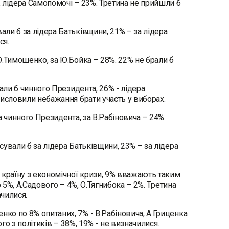
 лідера Самопомочі – 23%. Третина не прийшли б
ли б за лідера Батьківщини, 21% – за лідера
ся.
.Тимошенко, за Ю.Бойка – 28%. 22% не брали б
али б чинного Президента, 26% - лідера
висловили небажання брати участь у виборах.
 чинного Президента, за В.Рабіновича – 24%.
ували б за лідера Батьківщини, 23% – за лідера
країну з економічної кризи, 9% вважають таким
 5%, А.Садового – 4%, О.Тягнибока – 2%. Третина
ачилися.
ко по 8% опитаних, 7% - В.Рабіновича, А.Гриценка
го з політиків – 38%, 19% - не визначилися.