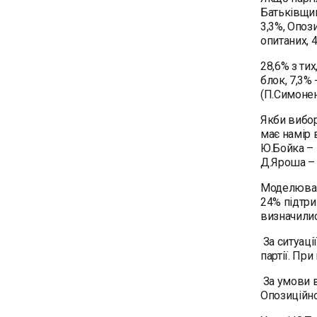
Батьківщин
3,3%, Опоз
опитаних, 
28,6% з ти
блок, 7,3%
(П.Симонен
Якби вибор
має намір 
Ю.Бойка – п
Д.Яроша – 
Моделюванн
24% підтри
визначили
За ситуаці
партії. Пр
За умови в
Опозиційно