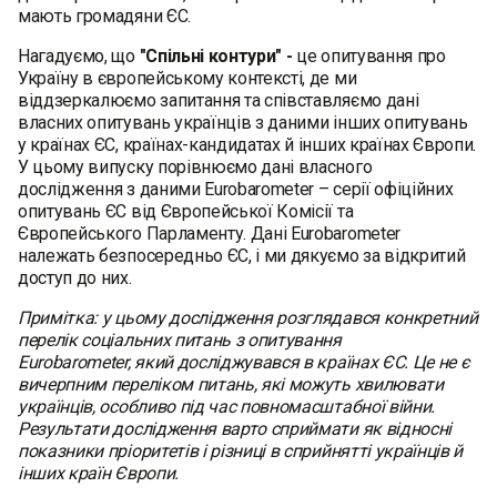
мають громадяни ЄС.
Нагадуємо, що
"Спільні контури" -
це опитування про
Україну в європейському контексті, де ми
віддзеркалюємо запитання та співставляємо дані
власних опитувань українців з даними інших опитувань
у країнах ЄС, країнах-кандидатах й інших країнах Європи.
У цьому випуску порівнюємо дані власного
дослідження з даними Eurobarometer – серії офіційних
опитувань ЄС від Європейської Комісії та
Європейського Парламенту. Дані Eurobarometer
належать безпосередньо ЄС, і ми дякуємо за відкритий
доступ до них.
Примітка: у цьому дослідження розглядався конкретний
перелік соціальних питань з опитування
Eurobarometer, який досліджувався в країнах ЄС. Це не є
вичерпним переліком питань, які можуть хвилювати
українців, особливо під час повномасштабної війни.
Результати дослідження варто сприймати як відносні
показники пріоритетів і різниці в сприйнятті українців й
інших країн Європи.