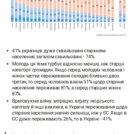
41% українців дуже схвильовані старінням
населення; загалом схвильовані - 74%.
Молодь ця тема турбує відносно менше, ніж старші
категорії громадян. Якщо серед молодих чоловіків і
жінок частка переживання складає близько двох
третин, то серед чоловіків віком 51% щодо старіння
населення переживає 81%, а серед старших жінок -
87%.
Враховуючи війну, міграцію, втрату людського
капіталу й інші виклики, в Україні переживання щодо
старіння населення значно сильніші, ніж у ЄС. Якщо в
ЄС дуже переживають 26%, то в Україні - 41%.