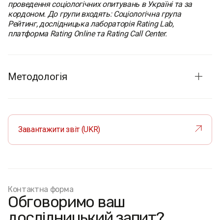
проведення соціологічних опитувань в Україні та за
кордоном. До групи входять: Соціологічна група
Рейтинг, дослідницька лабораторія Rating Lab,
платформа Rating Online та Rating Call Center.
Методологія
Терміни проведення:
15-17 квітня 2026
Метод опитування:
CATI (Computer-Assisted Telephone
Interview) – телефонні інтерв'ю з використанням
Завантажити звіт (UKR)
комп'ютера
Розмір вибірки:
1000 респондентів
Формат вибірки:
випадкова вибірка мобільних
телефонних номерів (населення України віком 18
років і старші в усіх областях, крім тимчасово
окупованих територій, а також територій, де на
Контактна форма
Обговоримо ваш
момент опитування відсутній український мобільний
зв'язок). Результати зважені з використанням
дослідницький запит?
актуальних даних Державної служби статистики