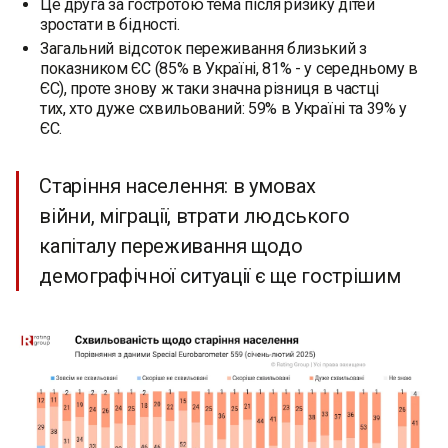
Це друга за гостротою тема після ризику дітей
зростати в бідності.
‍Загальний відсоток переживання близький з
показником ЄС (85% в Україні, 81% - у середньому в
ЄС), проте знову ж таки значна різниця в частці
тих, хто дуже схвильований: 59% в Україні та 39% у
ЄС.
Старіння населення: в умовах
війни, міграції, втрати людського
капіталу переживання щодо
демографічної ситуації є ще гострішим