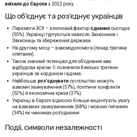
виїхали до Європи
з 2022 року.
Що об’єднує та роз’єднує українців
Перемоги ЗСУ – ключовий фактор
єднання
сьогодні
(55%). Українці гуртуються навколо Захисників і
Захисниць та збереження держави.
На другому місці – взаємодопомога (понад третина
опитаних).
Також значний потенціал для об’єднання має
відбудова країни. Її позначили близько третини
українців за кордоном і вдома.
Найбільше
роз’єднувати
суспільство можуть
взаємні звинувачення (57%), політичні конфлікти
(52%) й економічна криза (37%).
Українці в Європі відносно більше акцентують увагу
на взаємних звинуваченнях (68%) і мовних питаннях
(34%) як чинниках роз’єднання.
Події, символи незалежності