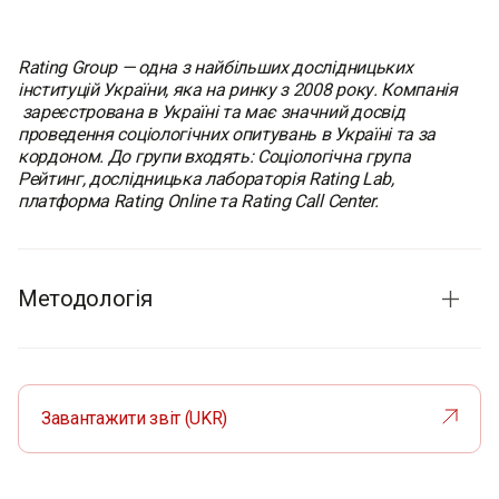
Rating Group — одна з найбільших дослідницьких
інституцій України, яка на ринку з 2008 року. Компанія
зареєстрована в Україні та має значний досвід
проведення соціологічних опитувань в Україні та за
кордоном. До групи входять: Соціологічна група
Рейтинг, дослідницька лабораторія Rating Lab,
платформа Rating Online та Rating Call Center.
Методологія
Терміни проведення:
30 липня - 6 серпня 2025 р.
Метод опитування:
CAWI (Computer-Assisted Web
Interview) – онлайн-опитування
Завантажити звіт (UKR)
Розмір вибірки:
1600 респондентів в Україні
500 респондентів у Європі