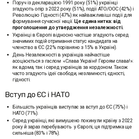
Поруч із декларацією 1991 року (51%) українці
згадують опір з 2022 року (51%), події АТО/ООС (42%) і
Революцію Гідності (47%) як найважливіші події для
формування сучасної нації.
Це єдина нитка: від
проголошення до утвердження незалежності.
Українці в Європі відносно частіше згадують серед
значимих подій отримання статус кандидата на
членство в ЄС (22% порівняно з 15% в Україні).
День Незалежності в українців найчастіше
асоціюється з гаслом «Слава Україні! Героям слава!»:
як вдома, так і серед українців за кордоном. Також
часто згадують ідеї свободи, незламності, єдності,
гідності.
Вступ до ЄС і НАТО
Більшість українців виступає за вступ до ЄС (75%) і
НАТО (71%).
Серед українці, які вимушено покинули країну з 2022
року й зараз перебувають у Європі, ця підтримка ще
сильніша (83% і 78%).