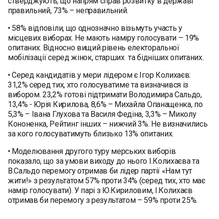
стверджують, що напрям справ розвитку в державі
правильний, 73% – неправильний.
• 58% відповіли, що однозначно візьмуть участь у
місцевих виборах. Не мають наміру голосувати – 19%
опитаних. Відносно вищий рівень електоральної
мобілізації серед жінок, старших та бідніших опитаних.
• Серед кандидатів у мери лідером є Ігор Колихаєв:
31,2% серед тих, хто голосуватиме та визначився із
вибором. 23,2% готові підтримати Володимира Сальдо,
13,4% - Юрія Кирилова, 8,6% – Михайла Опанащенка, по
5,3% – Івана Глухова та Василя Федіна, 3,3% – Миколу
Кононенка, Рейтинг інших – нижчий 3%. Не визначились
за кого голосуватимуть близько 13% опитаних.
• Моделювання другого туру мерських виборів
показало, що за умови виходу до нього І.Колихаєва та
В.Сальдо перемогу отримав би лідер партії «Нам тут
жити!» з результатом 57% проти 34% (серед тих, хто має
намір голосувати). У парі з Ю.Кириловим, І.Колихаєв
отримав би перемогу з результатом – 59% проти 25%.