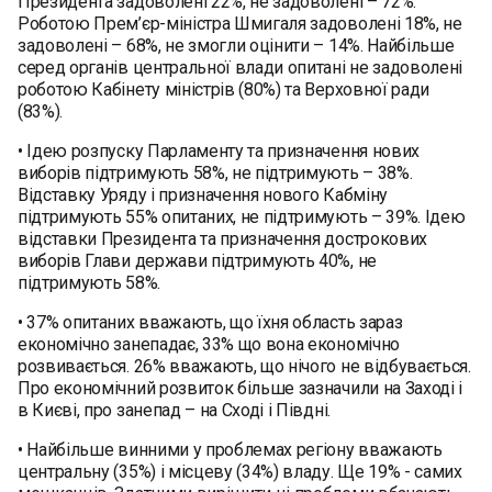
Президента задоволені 22%, не задоволені – 72%.
Роботою Прем’єр-міністра Шмигаля задоволені 18%, не
задоволені – 68%, не змогли оцінити – 14%. Найбільше
серед органів центральної влади опитані не задоволені
роботою Кабінету міністрів (80%) та Верховної ради
(83%).
• Ідею розпуску Парламенту та призначення нових
виборів підтримують 58%, не підтримують – 38%.
Відставку Уряду і призначення нового Кабміну
підтримують 55% опитаних, не підтримують – 39%. Ідею
відставки Президента та призначення дострокових
виборів Глави держави підтримують 40%, не
підтримують 58%.
• 37% опитаних вважають, що їхня область зараз
економічно занепадає, 33% що вона економічно
розвивається. 26% вважають, що нічого не відбувається.
Про економічний розвиток більше зазначили на Заході і
в Києві, про занепад – на Сході і Півдні.
• Найбільше винними у проблемах регіону вважають
центральну (35%) і місцеву (34%) владу. Ще 19% - самих