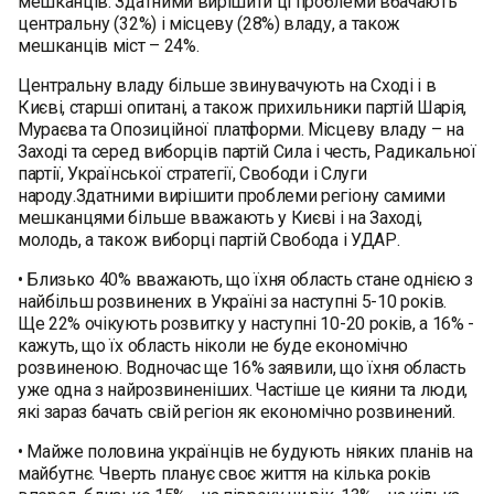
мешканців. Здатними вирішити ці проблеми вбачають
центральну (32%) і місцеву (28%) владу, а також
мешканців міст – 24%.
Центральну владу більше звинувачують на Сході і в
Києві, старші опитані, а також прихильники партій Шарія,
Мураєва та Опозиційної платформи. Місцеву владу – на
Заході та серед виборців партій Сила і честь, Радикальної
партії, Української стратегії, Свободи і Слуги
народу.Здатними вирішити проблеми регіону самими
мешканцями більше вважають у Києві і на Заході,
молодь, а також виборці партій Свобода і УДАР.
• Близько 40% вважають, що їхня область стане однією з
найбільш розвинених в Україні за наступні 5-10 років.
Ще 22% очікують розвитку у наступні 10-20 років, а 16% -
кажуть, що їх область ніколи не буде економічно
розвиненою. Водночас ще 16% заявили, що їхня область
уже одна з найрозвиненіших. Частіше це кияни та люди,
які зараз бачать свій регіон як економічно розвинений.
• Майже половина українців не будують ніяких планів на
майбутнє. Чверть планує своє життя на кілька років