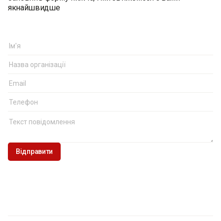
якнайшвидше