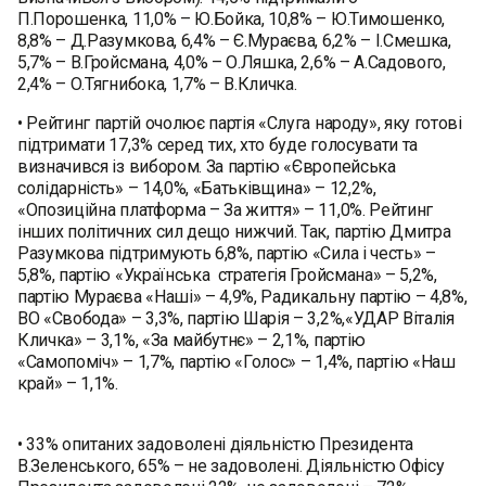
П.Порошенка, 11,0% – Ю.Бойка, 10,8% – Ю.Тимошенко,
8,8% – Д.Разумкова, 6,4% – Є.Мураєва, 6,2% – І.Смешка,
5,7% – В.Гройсмана, 4,0% – О.Ляшка, 2,6% – А.Садового,
2,4% – О.Тягнибока, 1,7% – В.Кличка.
• Рейтинг партій очолює партія «Слуга народу», яку готові
підтримати 17,3% серед тих, хто буде голосувати та
визначився із вибором. За партію «Європейська
солідарність» – 14,0%, «Батьківщина» – 12,2%,
«Опозиційна платформа – За життя» – 11,0%. Рейтинг
інших політичних сил дещо нижчий. Так, партію Дмитра
Разумкова підтримують 6,8%, партію «Сила і честь» –
5,8%, партію «Українська стратегія Гройсмана» – 5,2%,
партію Мураєва «Наші» – 4,9%, Радикальну партію – 4,8%,
ВО «Свобода» – 3,3%, партію Шарія – 3,2%,«УДАР Віталія
Кличка» – 3,1%, «За майбутнє» – 2,1%, партію
«Самопоміч» – 1,7%, партію «Голос» – 1,4%, партію «Наш
край» – 1,1%.
• 33% опитаних задоволені діяльністю Президента
В.Зеленського, 65% – не задоволені. Діяльністю Офісу