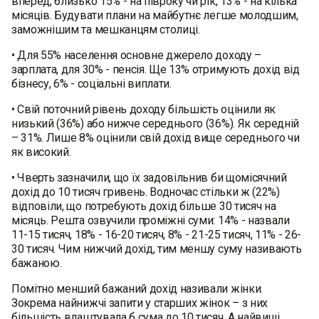
вперед, близько 15% - на півроку чи рік, 13% - на кілька
місяців. Будувати плани на майбутнє легше молодшим,
заможнішим та мешканцям столиці.
• Для 55% населення основне джерело доходу –
зарплата, для 30% - пенсія. Ще 13% отримують дохід від
бізнесу, 6% - соціальні виплати.
• Свій поточний рівень доходу більшість оцінили як
низький (36%) або нижче середнього (36%). Як середній
– 31%. Лише 8% оцінили свій дохід вище середнього чи
як високий.
• Чверть зазначили, що їх задовільнив би щомісячний
дохід до 10 тисяч гривень. Водночас стільки ж (22%)
відповіли, що потребують дохід більше 30 тисяч на
місяць. Решта озвучили проміжні суми: 14% - назвали
11-15 тисяч, 18% - 16-20 тисяч, 8% - 21-25 тисяч, 11% - 26-
30 тисяч. Чим нижчий дохід, тим меншу суму називають
бажаною.
Помітно менший бажаний дохід називали жінки.
Зокрема найнижчі запити у старших жінок – з них
більшість влаштувала б сума до 10 тисяч. А найвищі