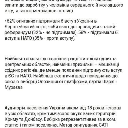
запити до заробітку у чоловіків середнього й молодшого
віку, а також мешканців столиці.
• 62% опитаних підтримали б вступ України в
Європейський союз, якби сьогодні проводився такий
референдум (32% - не підтримали). 58% - підтримали б
вступ в НАТО (35% - проти вступу).
Найбільш лояльні до євроінтеграції жителі західних та
центральних областей, найменш прихильні – мешканці
східних регіонів, де менше половини підтримують вступ
в ЄС та НАТО. Найбільш скептичні щодо приєднання до
союзів виборці Опозиційної платформи, партій Шарія і
Мураєва.
Аудиторія: населення України віком від 18 років і старші
в усіх областях, крім тимчасово окупованих територій
Криму та Донбасу. Вибірка репрезентативна за віком,
статтю і типом поселення. Метод опитування: CATI