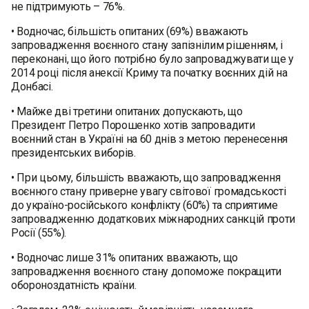
не підтримують – 76%.
• Водночас, більшість опитаних (69%) вважають
запровадження воєнного стану запізнілим рішенням, і
переконані, що його потрібно було запроваджувати ще у
2014 році після анексії Криму та початку воєнних дій на
Донбасі.
• Майже дві третини опитаних допускають, що
Президент Петро Порошенко хотів запровадити
воєнний стан в Україні на 60 днів з метою перенесення
президентських виборів.
• При цьому, більшість вважають, що запровадження
воєнного стану приверне увагу світової громадськості
до україно-російського конфлікту (60%) та сприятиме
запровадженню додаткових міжнародних санкцій проти
Росії (55%).
• Водночас лише 31% опитаних вважають, що
запровадження воєнного стану допоможе покращити
обороноздатність країни.