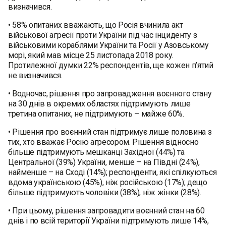
визначився.
• 58% опитаних вважають, що Росія вчинила акт
військової агресії проти України під час інциденту з
військовими кораблями України та Росії у Азовському
морі, який мав місце 25 листопада 2018 року.
Протилежної думки 22% респондентів, ще кожен п’ятий
не визначився.
• Водночас, рішення про запровадження воєнного стану
на 30 днів в окремих областях підтримують лише
третина опитаних, не підтримують – майже 60%.
• Рішення про воєнний стан підтримує лише половина з
тих, хто вважає Росію агресором. Рішення відносно
більше підтримують мешканці Західної (44%) та
Центральної (39%) України, менше – на Півдні (24%),
найменше – на Сході (14%); респонденти, які спілкуються
вдома українською (45%), ніж російською (17%); дещо
більше підтримують чоловіки (38%), ніж жінки (28%).
• При цьому, рішення запровадити воєнний стан на 60
днів і по всій території України підтримують лише 14%,