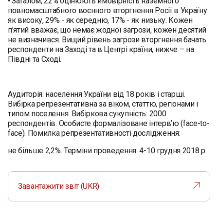
• Загалом, 22% оцінюють ймовірність наземного
повномасштабного воєнного вторгнення Росії в Україну
як високу, 29% - як середню, 17% - як низьку. Кожен
п’ятий вважає, що немає жодної загрози, кожен десятий
не визначився. Вищий рівень загрози вторгнення бачать
респонденти на Заході та в Центрі країни, нижче – на
Півдні та Сході.
Аудиторія: населення України від 18 років і старші.
Вибірка репрезентативна за віком, статтю, регіонами і
типом поселення. Вибіркова сукупність: 2000
респондентів. Особисте формалізоване інтерв’ю (face-to-
face). Помилка репрезентативності дослідження:
не більше 2,2%. Терміни проведення: 4-10 грудня 2018 р.
Завантажити звіт (UKR)