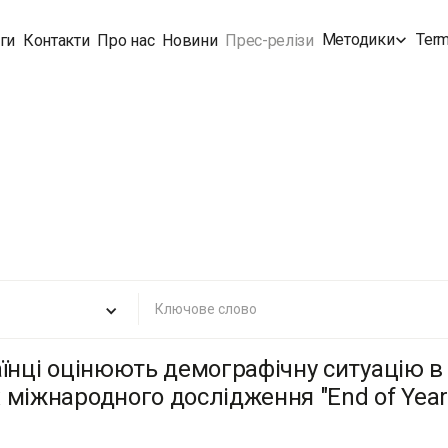
Методики
Term
ги
Контакти
Про нас
Новини
Прес-релізи
аїнці оцінюють демографічну ситуацію в 
міжнародного дослідження "End of Year" в