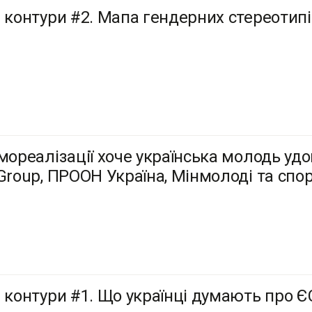
і контури #2. Мапа гендерних стереотипів
амореалізації хоче українська молодь уд
 Group, ПРООН Україна, Мінмолоді та спо
і контури #1. Що українці думають про Є