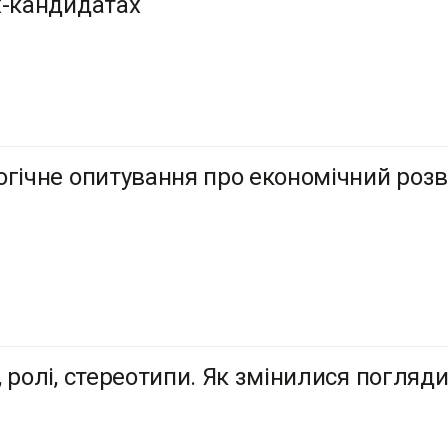
х-кандидатах
огічне опитування про економічний роз
 ролі, стереотипи. Як змінилися погляди 