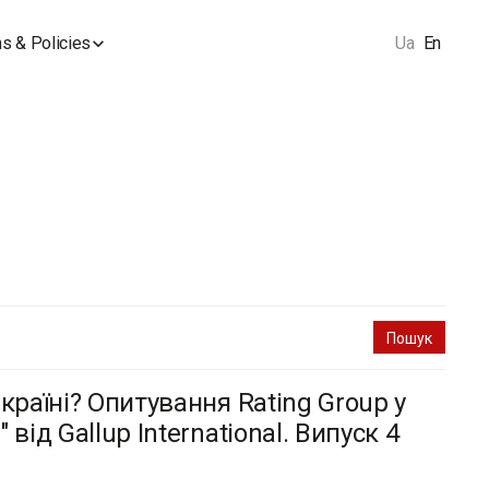
s & Policies
Ua
En
країні? Опитування Rating Group у
ід Gallup International. Випуск 4