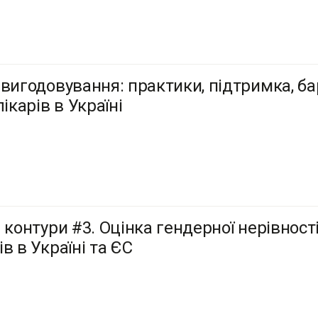
 вигодовування: практики, підтримка, ба
лікарів в Україні
 контури #3. Оцінка гендерної нерівност
в в Україні та ЄС