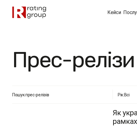
Кейси
Послу
Прес-релізи
Пошук прес-релізів
Рік:
Всі
Як укр
рамках 