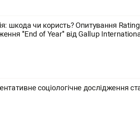
ія: шкода чи користь? Опитування Ratin
ення "End of Year" від Gallup Internationa
ентативне соціологічне дослідження ста